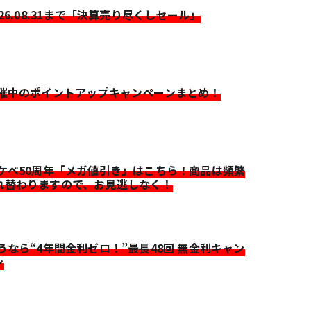
026.08.31まで「決算売り尽くしセール」
開催中のポイントアップキャンペーンまとめ！
イケベ50周年「メガ値引き」はこちら！商品は頻繁
れ替わりますので、お見逃しなく！
迷うなら“4年間金利ゼロ！”最長48回 無金利キャン
ン