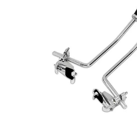
DJ機器
DTM
中古
ヴィンテー