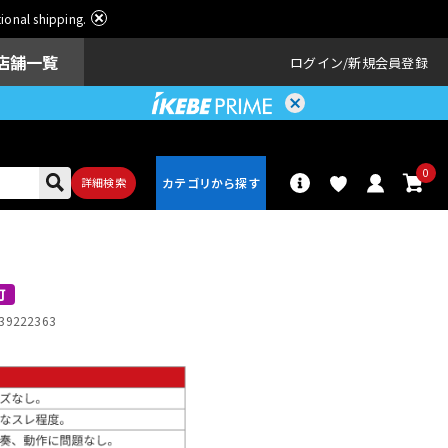
ational shipping.
店舗一覧
ログイン
新規会員登録
0
詳細検索
パーカッショ
ドラム
ン
可
39222363
アンプ
エフェクター