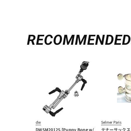
RECOMMENDE
dw
Selmer Paris
DWSM2012S [Puppy Bone w/
テナーサックス