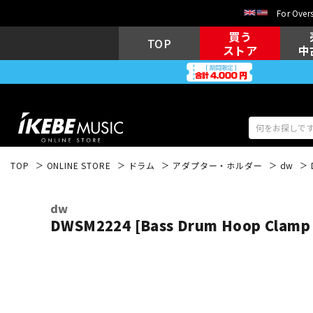
For Overs
買う
TOP
ストア
中
TOP
ONLINE STORE
ドラム
アダプター・ホルダー
dw
アコギ/エレ
エレキギター
アコ
dw
DWSM2224 [Bass Drum Hoop Clamp 
キーボード
電子ピアノ