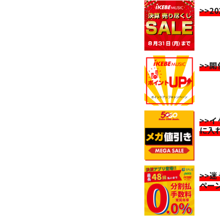
>>2
>>
>>
に入
>>
ペー