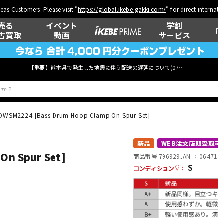
eas Customers: Please visit "
https://global.ikebe-gakki.com/
" for direct intern
売る
イベント
学割
古買取
動画
サービス
【重要】熊本県で発生した地震に伴う配送の遅延について(
07月29日
更新)
DWSM2224 [Bass Drum Hoop Clamp On Spur Set]
ベース
ウクレレ
新品
WEB注文店頭受取
On Spur Set]
商品番号 796929
JAN ：
06471
S
コンディション
：
管楽器
その他楽器