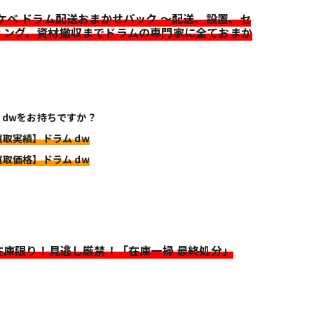
イケベ ドラム配送おまかせパック ～配送、設置、セ
ィング、資材撤収までドラムの専門家に全ておまか
 dwをお持ちですか？
買取実績】ドラム dw
買取価格】ドラム dw
>在庫限り！見逃し厳禁！「在庫一掃 最終処分」