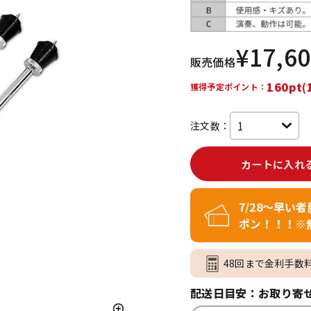
DTM オンラ
レコーディン
イン納品
グ機器
¥
17,6
販売価格
ジ
160pt(
獲得予定ポイント：
注文数：
カートに入れ
7/28～早い
ポン！！！※
48回まで金利手数
配送日目安：お取り寄せ