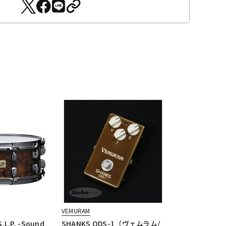
VEMURAM
.L.P. -Sound
SHANKS ODS-1（ヴェムラム/