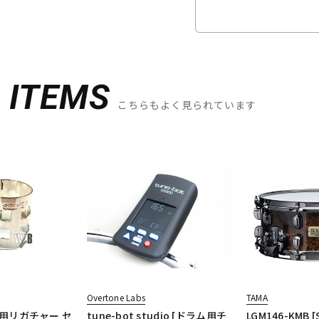
D
ITEMS
こちらもよく見られています
Overtone Labs
TAMA
用リガチャー セ
tune-bot studio [ドラム用チ
LGM146-KMB [S