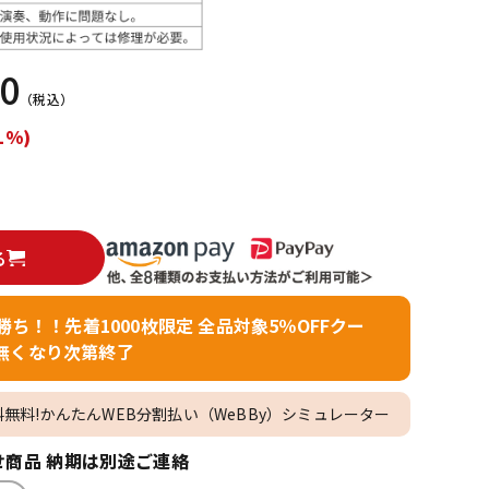
配信/ライブ
楽器アクセサ
機器
リ
00
（税込）
1%)
る
者勝ち！！先着1000枚限定 全品対象5％OFFクー
無くなり次第終了
料無料!かんたんWEB分割払い（WeBBy）シミュレーター
商品 納期は別途ご連絡