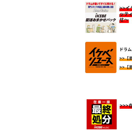
>>
ッテ
せ～
ドラム
>>【
>>【
>>