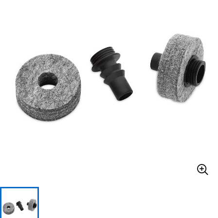
ベース
ウクレレ
ドラム
パーカッション
キーボード
電子ピアノ
管楽器
その他楽器
アンプ
エフェクター
DJ機器
DTM
DTM オンライン納品
レコーディング機器