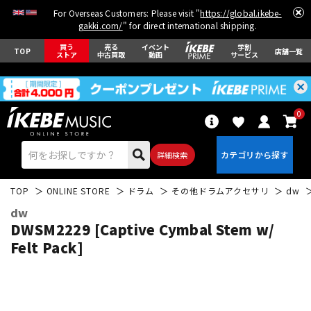
For Overseas Customers: Please visit "
https://global.ikebe-
gakki.com/
" for direct international shipping.
買う
売る
イベント
学割
TOP
店舗一覧
ストア
中古買取
動画
サービス
0
詳細検索
TOP
ONLINE STORE
ドラム
その他ドラムアクセサリ
dw
dw
DWSM2229 [Captive Cymbal Stem w/
Felt Pack]
エレキギター
アコギ/エレアコ