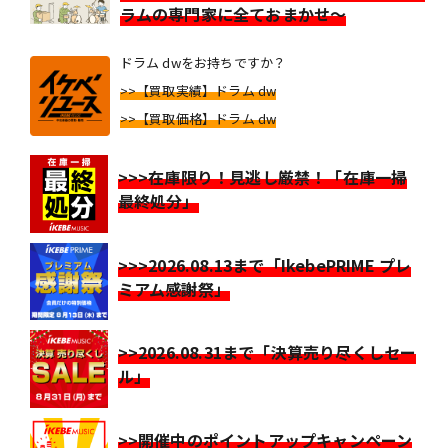
ラムの専門家に全ておまかせ～
ドラム dwをお持ちですか？
>>【買取実績】ドラム dw
>>【買取価格】ドラム dw
>>>在庫限り！見逃し厳禁！「在庫一掃
最終処分」
>>>2026.08.13まで「IkebePRIME プレ
ミアム感謝祭」
>>2026.08.31まで「決算売り尽くしセー
ル」
>>開催中のポイントアップキャンペーン