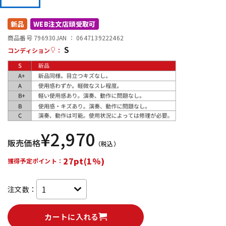
新品
WEB注文店頭受取可
配信/ライブ機器
楽器アクセサリ
商品番号 796930
JAN ：
0647139222462
S
コンディション
：
中古
ヴィンテージ
¥
2,970
販売価格
（税込）
27pt(1%)
獲得予定ポイント：
注文数：
カートに入れる