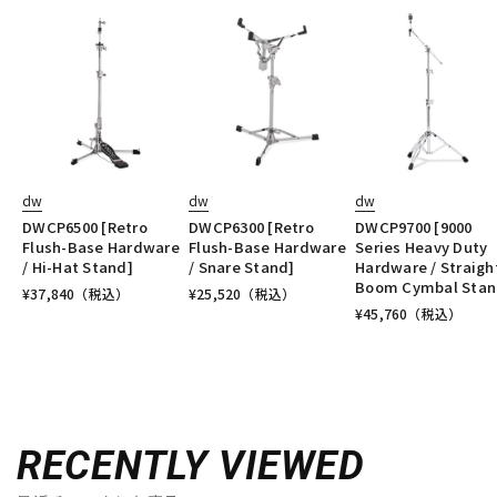
dw
dw
dw
DWCP6500 [Retro
DWCP6300 [Retro
DWCP9700 [9000
Flush-Base Hardware
Flush-Base Hardware
Series Heavy Duty
/ Hi-Hat Stand]
/ Snare Stand]
Hardware / Straigh
Boom Cymbal Stan
¥
37,840
（税込）
¥
25,520
（税込）
¥
45,760
（税込）
RECENTLY VIEWED