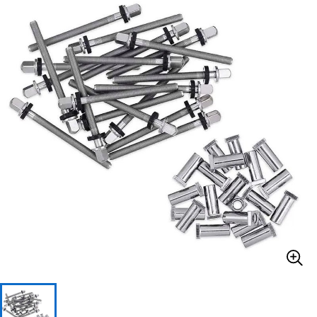
ベース
ウクレレ
ドラム
パーカッション
キーボード
電子ピアノ
管楽器
その他楽器
アンプ
エフェクター
DJ機器
DTM