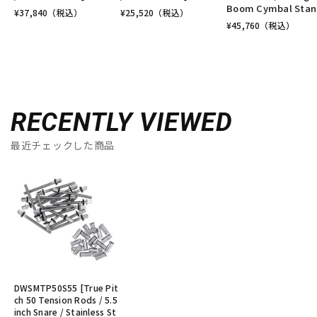
Boom Cymbal Stan
¥
37,840
（税込）
¥
25,520
（税込）
¥
45,760
（税込）
RECENTLY VIEWED
最近チェックした商品
DWSMTP50S55 [True Pit
ch 50 Tension Rods / 5.5
inch Snare / Stainless St