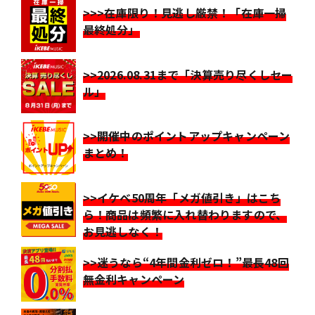
>>>在庫限り！見逃し厳禁！「在庫一掃
最終処分」
>>2026.08.31まで「決算売り尽くしセー
ル」
>>開催中のポイントアップキャンペーン
まとめ！
>>イケベ50周年「メガ値引き」はこち
ら！商品は頻繁に入れ替わりますので、
お見逃しなく！
>>迷うなら“4年間金利ゼロ！”最長48回
無金利キャンペーン