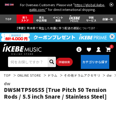
For Overseas Customers: Please visit "
https://global.ikebe-
gakki.com/
" for direct international shipping.
買う
売る
イベント
学割
TOP
店舗一覧
ストア
中古買取
動画
サービス
【重要】熊本県で発生した地震に伴う配送の遅延について(
07月29日
更新)
0
詳細検索
TOP
ONLINE STORE
ドラム
その他ドラムアクセサリ
dw
dw
DWSMTP50S55 [True Pitch 50 Tension
Rods / 5.5 inch Snare / Stainless Steel]
エレキギター
アコギ/エレアコ