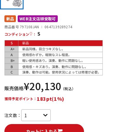
DTM オンライン納品
レコーディング機器
新品
WEB注文店頭受取可
配信/ライブ機器
楽器アクセサリ
商品番号 797108
JAN ：
0647139289274
S
コンディション
：
中古
ヴィンテージ
¥
20,130
販売価格
（税込）
183pt(1%)
獲得予定ポイント：
注文数：
カートに入れる