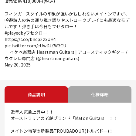
販売価格 418,000円(税込)
フィンガースタイルの印象が強いかもしれないメイトンですが、
吟遊詩人の名の通り弾き語りやストロークプレイにも最適なモデ
ルです！弾き手は今日もフセタロー！
#playedbyフセタロー
https://t.co/bncp2zxUH4
pic.twitter.com/eUwDJZW3CU
— イケベ楽器店 Heartman Guitars | アコースティックギター /
ウクレレ専門店 (@heartmanguitars)
May 20, 2025
商品説明
仕様詳細
近年人気急上昇中！！
オーストラリアの老舗ブランド「Maton Guitars」！！
メイトン待望の新製品TROUBADOUR(トルバドー)！