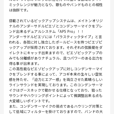
ミックレンジが魅力となり、歌ものやバンドものとの相性
は抜群です。
搭載されているピックアップシステムは、メイトンオリジ
ナルのアンダーサドルピエゾとコンデンサーマイクをブレ
ンド出来るデュアルシステム「AP5 Pro」！！
アンダーサドルピエゾには「パラスティックタイプ」と言
われる、各弦に対し独立したポールピースを持つピエゾピ
ックアップが採用されております。それぞれの弦振動をダ
イレクトにキャッチ出来ますので、ピエゾピックアップの
みでも分離感がありナチュラル、且つパワーのある出力を
得る事が出来ます。
この高性能なピエゾピックアップに対しコンデンサーマイ
クをブレンドする事によって、アコギ本来の生々しい空気
感を持たせ、「迫力とエアー感」を両立させた素晴らしい
ラインサウンドを実現しております。このコンデンサーマ
イクはグースネックで動かせる仕様となっており、狙った
サウンドやハウリングポイントによって微調整出来る点も
大変嬉しいポイントです。
また、コンデンサーマイクの弱点であるハウリング対策と
して低域にフィルターを掛けておりますので、バンドの大