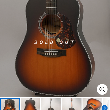
ベース
ウクレレ
ドラム
パーカッション
SOLD OUT
キーボード
電子ピアノ
管楽器
その他楽器
アンプ
エフェクター
DJ機器
DTM