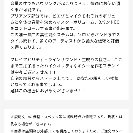
音量の中でもハウリングが起こりづらく、快適にお使い頂
く事が可能です。
プリアンプ部分では、ピエゾとマイクそれぞれのボリュー
ムと全体の音量を決めるマスターボリューム、3バンドEQ
をコントロールする事が出来ます。
この唯一無二の高性能システムは、ソロからバンドまでス
タイル問わず、多くのアーティストから絶大な信頼と評価
を得ております。
プレイアビリティ・ラインサウンド・生鳴りの良さ... ここ
まで三拍子揃ったハイクオリティなギターを作るブランド
は中々ございません！！
自宅の練習からステージ上まで... あなたの頼もしい相棒
となってくれる事でしょう。
是非この機会にお求めくださいませ！！
※説明文中の価格・スペック等は掲載時点の情報であり、現状とは
異なる場合がございます。
※商品は店頭及び外部ECでも併売しておりますため、ご注文のタイ