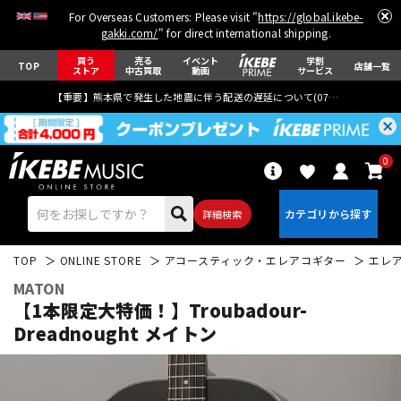
For Overseas Customers: Please visit "
https://global.ikebe-
gakki.com/
" for direct international shipping.
買う
売る
イベント
学割
TOP
店舗一覧
ストア
中古買取
動画
サービス
【重要】熊本県で発生した地震に伴う配送の遅延について(
07月29日
更新)
0
詳細検索
TOP
ONLINE STORE
アコースティック・エレアコギター
エレ
MATON
【1本限定大特価！】Troubadour-
Dreadnought メイトン
エレキギター
アコギ/エレアコ