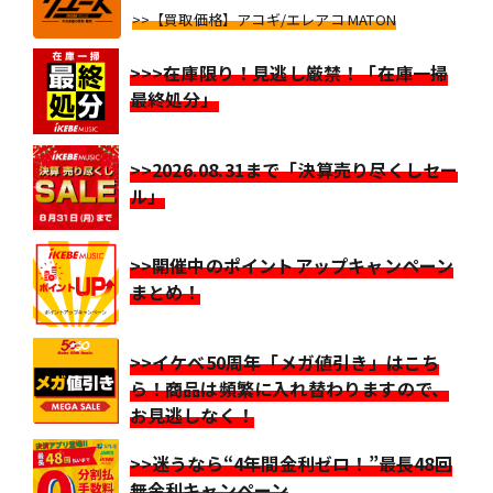
>>【買取価格】アコギ/エレアコ MATON
>>>在庫限り！見逃し厳禁！「在庫一掃
最終処分」
>>2026.08.31まで「決算売り尽くしセー
ル」
>>開催中のポイントアップキャンペーン
まとめ！
>>イケベ50周年「メガ値引き」はこち
ら！商品は頻繁に入れ替わりますので、
お見逃しなく！
>>迷うなら“4年間金利ゼロ！”最長48回
無金利キャンペーン