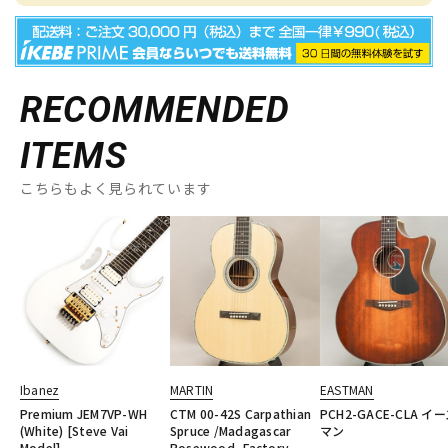
RECOMMENDED
ITEMS
こちらもよく見られています
Ibanez
MARTIN
EASTMAN
Premium JEM7VP-WH
CTM 00-42S Carpathian
PCH2-GACE-CLA イ
(White) [Steve Vai
Spruce /Madagascar
マン
Model]
Rosewood -Factory