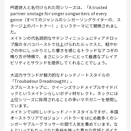
吟遊詩人と名付けられた同シリーズは、「A trusted
partner onstage for singer songwriters of every
genre（すべてのジャンルのシンガーソングライターの、ス
テージ上のパートナー）」というテーマにて開発されまし
た。
メイトンの代名詞的なサテンフィニッシュにティアドロッ
プ風のタバコバーストで仕上げられたルックスと、軽やか
さの中にしっかりとした響きを感じるトラッドなアコギの
鳴り方が特徴で、まさにシンガーにとって最適なプレイア
ビリティとサウンドを提供してくれることでしょう。
大迫力サウンドが魅力的なドレッドノートスタイルの
「Troubadour Dreadnought」。
スプルーストップに、クイーンズランドメイプルサイドバ
ックというメイトンらしいボディ材セレクト。ネックには
上位シリーズに採用されることの多いマホガニーを使用し
ています。
メイトンでは珍しいドレッドノートスタイルですが、本国
オーストラリアではジョン・バトラーをはじめ数多くのシ
ンガーやブルーグラッサーの間で人気を集めています。な
んといってもたっぷりと余裕を持った豊かな低域とダイナ