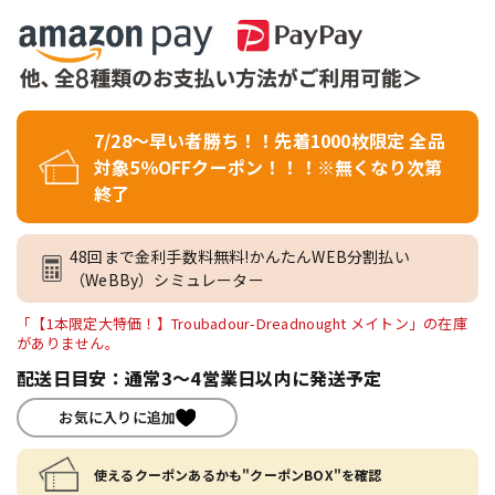
7/28～早い者勝ち！！先着1000枚限定 全品
対象5％OFFクーポン！！！※無くなり次第
終了
48回まで金利手数料無料!かんたんWEB分割払い
（WeBBy）シミュレーター
「【1本限定大特価！】Troubadour-Dreadnought メイトン」の在庫
がありません。
配送日目安：通常3～4営業日以内に発送予定
お気に入りに追加
使えるクーポンあるかも"クーポンBOX"を確認