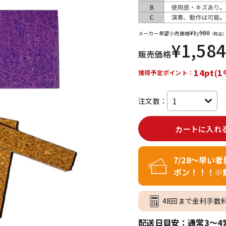
DTM オンラ
レコーディン
イン納品
グ機器
¥
1,980
メーカー希望小売価格
（税込
¥
1,584
販売価格
ジ
14pt(1
獲得予定ポイント：
注文数：
カートに入れ
7/28～早い
ポン！！！※
48回まで金利手数
配送日目安：通常3～4