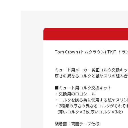
Tom Crown (トムクラウン) TKI
ミュート用メーカー純正コルク交換キッ
厚さの異なるコルクと紙ヤスリの組み合
■ミュート用コルク交換キット
・交換用のロゴシール
・コルクを削る為に使用する紙ヤスリ1
・2種類の厚さの異なるコルクがそれぞ
（薄いコルク×3枚 厚いコルク×3枚）
装着面：両面テープ仕様