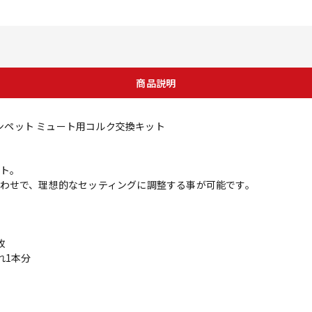
商品説明
T トランペット ミュート用コルク交換キット
ト。
わせで、理想的なセッティングに調整する事が可能です。
枚
れ1本分