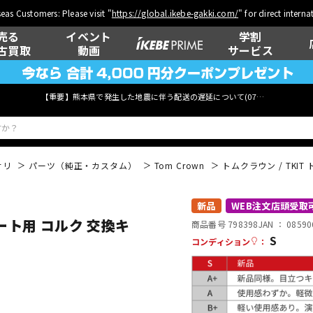
eas Customers: Please visit "
https://global.ikebe-gakki.com/
" for direct intern
売る
イベント
学割
古買取
動画
サービス
【重要】熊本県で発生した地震に伴う配送の遅延について(
07月29日
更新)
サリ
パーツ（純正・カスタム）
Tom Crown
トムクラウン / TKI
ベース
ウクレレ
新品
WEB注文店頭受取
ュート用 コルク 交換キ
商品番号 798398
JAN ：
08590
S
コンディション
：
管楽器
その他楽器