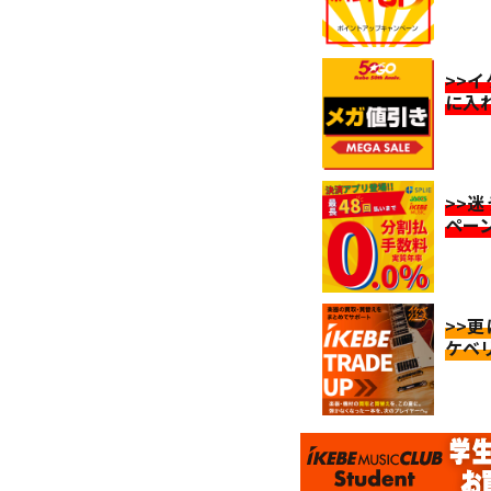
>>
に入
>>
ペー
>>
ケベ