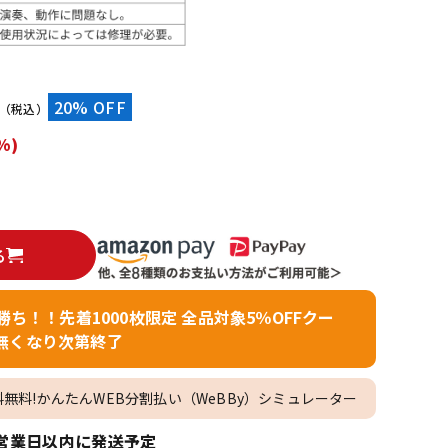
配信/ライブ
楽器アクセサ
機器
リ
）
20% OFF
（税込）
%)
る
者勝ち！！先着1000枚限定 全品対象5％OFFクー
無くなり次第終了
料無料!かんたんWEB分割払い（WeBBy）シミュレーター
営業日以内に発送予定