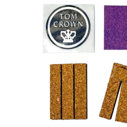
DJ機器
DTM
中古
ヴィンテー