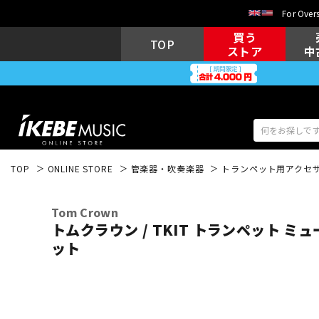
For Overs
買う
TOP
ストア
中
TOP
ONLINE STORE
管楽器・吹奏楽器
トランペット用アクセ
アコギ/エレ
エレキギター
アコ
Tom Crown
トムクラウン / TKIT トランペット ミ
ット
キーボード
電子ピアノ