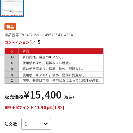
DTM オンライン納品
レコーディング機器
配信/ライブ機器
楽器アクセサリ
新品
商品番号 798402
JAN ：
4962864314234
S
コンディション
：
中古
ヴィンテージ
¥
15,400
販売価格
（税込）
140pt(1%)
獲得予定ポイント：
注文数：