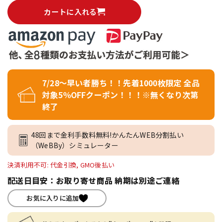
カートに入れる
7/28～早い者勝ち！！先着1000枚限定 全品
対象5％OFFクーポン！！！※無くなり次第
終了
48回まで金利手数料無料!かんたんWEB分割払い
（WeBBy）シミュレーター
決済利用不可: 代金引換, GMO後払い
配送日目安：お取り寄せ商品 納期は別途ご連絡
お気に入りに追加