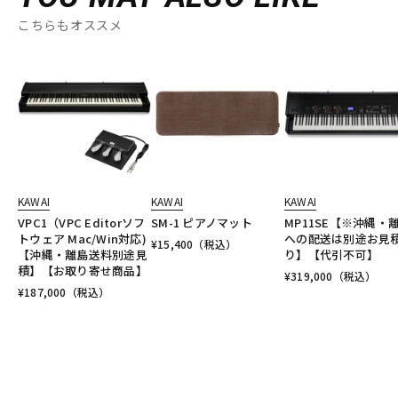
こちらもオススメ
KAWAI
KAWAI
KAWAI
VPC1（VPC Editorソフ
SM-1 ピアノマット
MP11SE【※沖縄・
トウェア Mac/Win対応)
への配送は別途お見
¥
15,400
（税込）
【沖縄・離島送料別途見
り】【代引不可】
積】【お取り寄せ商品】
¥
319,000
（税込）
¥
187,000
（税込）