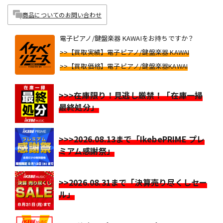
商品についてのお問い合わせ
電子ピアノ/鍵盤楽器 KAWAIをお持ちですか？
>>【買取実績】電子ピアノ/鍵盤楽器 KAWAI
>>【買取価格】電子ピアノ/鍵盤楽器KAWAI
>>>在庫限り！見逃し厳禁！「在庫一掃
最終処分」
>>>2026.08.13まで「IkebePRIME プレ
ミアム感謝祭」
>>2026.08.31まで「決算売り尽くしセー
ル」