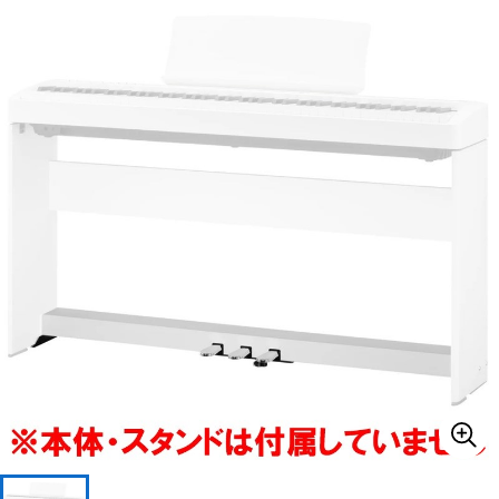
ベース
ウクレレ
ドラム
パーカッション
キーボード
電子ピアノ
管楽器
その他楽器
アンプ
エフェクター
DJ機器
DTM