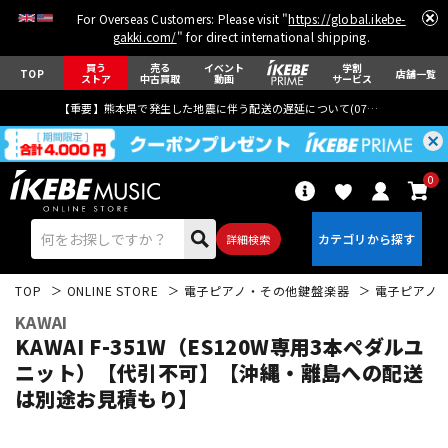
For Overseas Customers: Please visit "
https://global.ikebe-
gakki.com/
" for direct international shipping.
買う
売る
イベント
学割
TOP
店舗一覧
ストア
中古買取
動画
サービス
【重要】熊本県で発生した地震に伴う配送の遅延について(
07月29日
更新)
0
詳細検索
TOP
ONLINE STORE
電子ピアノ・その他鍵盤楽器
電子ピアノ
KAWAI
KAWAI F-351W（ES120W専用3本ペダルユ
ニット）【代引不可】【沖縄・離島への配送
は別途お見積もり】
エレキギター
アコギ/エレアコ