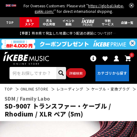
For Overseas Customers: Please visit "
https://global.ikebe-
gakki.com/
" for direct international shipping.
買う
売る
イベント
学割
TOP
店舗一覧
ストア
中古買取
動画
サービス
【重要】熊本県で発生した地震に伴う配送の遅延について(
07月29日
更新)
0
詳細検索
TOP
ONLINE STORE
レコーディング
ケーブル・変換プラグ
SDM / Family Labo
SD-9007 トランスファー・ケーブル /
Rhodium / XLR ペア (5ｍ)
エレキギター
アコギ/エレアコ