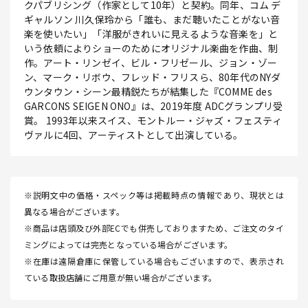
クパブリシング（作家として10年）と契約。同年、コム デ
ギャルソン 川久保玲から「誰も、まだ聴いたことがない音
楽を使いたい」「洋服がきれいに見えるような音楽を」と
いう依頼によりショーのためにオリジナル楽曲を作曲、制
作。アート・リンゼイ、ビル・フリゼール、ジョン・ゾー
ン、マーク・リボウ、フレッド・フリスら、80年代のNYダ
ウンタウン・シーン最精鋭たちが結集した『COMME des
GARCONS SEIGEN ONO』は、2019年度 ADCグランプリ受
賞。 1993年以来スイス、モントルー・ジャズ・フェスティ
ヴァルに4回、アーティストとして出演している。
※説明文中の価格・スペック等は掲載時点の情報であり、現状とは
異なる場合がございます。
※商品は店頭及び外部ECでも併売しておりますため、ご注文のタイ
ミングによっては完売となっている場合がございます。
※在庫は遠隔倉庫に保管している場合もございますので、表示され
ている取扱店舗にご用意が無い場合がございます。