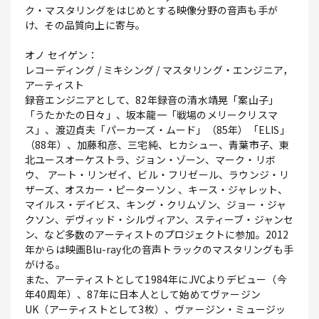
ク・マスタリングをはじめとする映像分野の音声も手が
け、その品質向上に寄与。
オノ セイゲン：
レコーディング / ミキシング / マスタリング・エンジニア，
アーティスト
録音エンジニアとして、82年録音の清水靖晃「案山子」
「うたかたの日々」、坂本龍一「戦場のメリークリスマ
ス」、渡辺貞夫「パーカーズ・ムード」（85年）「ELIS」
（88年）、加藤和彦、三宅純、ヒカシュー、青葉市子、東
北ユースオーケストラ、ジョン・ゾーン、マーク・リボ
ウ、 アート・リンゼイ、ビル・フリゼール、ラウンジ・リ
ザーズ、オスカー・ピーターソン 、キース・ジャレット、
マイルス・デイビス、キング・クリムゾン、ジョー・ジャ
クソン、デヴィッド・シルヴィアン、スティーブ・ジャンセ
ン、など多数のアーティストのプロジェクトに参加。2012
年からは映画Blu-ray化の音声トラックのマスタリングも手
がける。
また、アーティストとして1984年にJVCよりデビュー（今
年40周年）、87年に日本人として始めてヴァージン
UK（アーティストとして3枚）、ヴァージン・ミュージッ