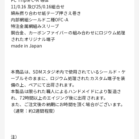
PC Triple C-A 導体
11/0.16 及び25/0.16組合せ
綿糸撚り合わせ紙テープ押さえ巻き
内部網組シールド二種OFC-A
特注金属網組みスリーブ
銅合金、カーボンファイバーの組み合わせにロジウム処理
されたオリジナル端子
made in Japan
本商品は、SDMスタジオ内で使用されているシールド・ケ
ーブルそのままに、ロジウム処理されたカスタム端子を装
備の上、ペアにて出荷されます。
本製品は限られた職人によるハンドメイドにより製造さ
れ、72時間以上のエイジング後に出荷されます。
また、ご注文後の納期にお時間を頂く場合がございます。
（通常：約2週間程度）
注）