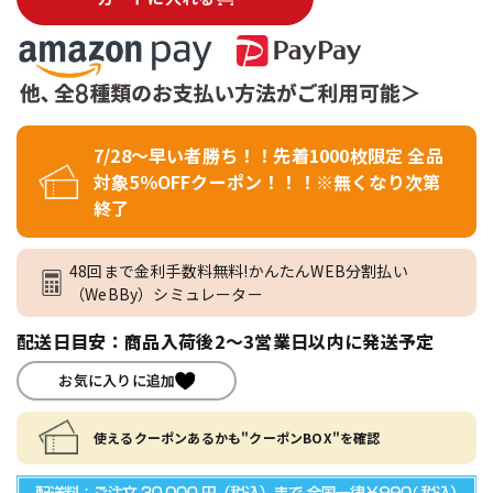
7/28～早い者勝ち！！先着1000枚限定 全品
対象5％OFFクーポン！！！※無くなり次第
終了
48回まで金利手数料無料!かんたんWEB分割払い
（WeBBy）シミュレーター
配送日目安：商品入荷後2～3営業日以内に発送予定
お気に入りに追加
使えるクーポンあるかも"クーポンBOX"を確認