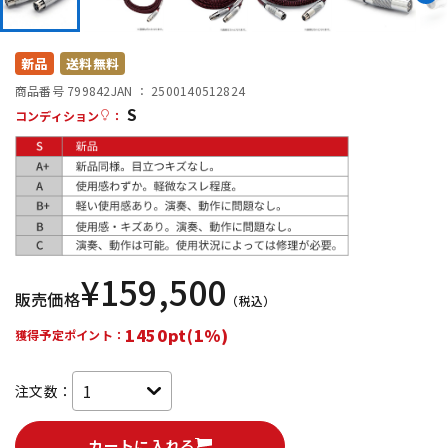
DTM オンライン納品
レコーディング機器
新品
送料無料
配信/ライブ機器
楽器アクセサリ
商品番号 799842
JAN ：
2500140512824
S
コンディション
：
中古
ヴィンテージ
¥
159,500
販売価格
（税込）
1450pt(1%)
獲得予定ポイント：
注文数：
カートに入れる