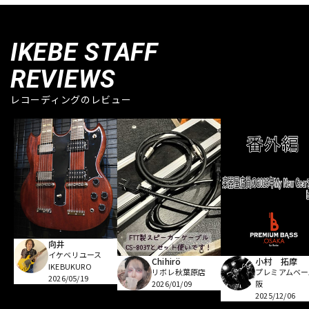
IKEBE STAFF
REVIEWS
レコーディングのレビュー
向井
イケベリユース
Chihirö
小村 拓摩
IKEBUKURO
リボレ秋葉原店
プレミアムベー
2026/05/19
2026/01/09
阪
2025/12/06