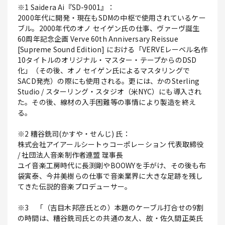
※1 Saidera Ai『SD-9001』：
2000年代に開発・現在もSDMの中枢で使用されているケー
ブル。2000年代のオノ セイゲン氏の仕事、ヴァーヴ誕生
60周年記念企画 Verve 60th Anniversary Reissue
[Supreme Sound Edition] における「VERVEレーベル名作
10タイトルのオリジナル・マスター・テープからのDSD
化」（その後、オノ セイゲン氏によるマスタリングで
SACD発売）の際にも使用される。更には、かのSterling
Studio / スターリング・スタジオ（米NYC）にも導入され
た。その後、線材の入手困難等の事情により製造を終え
る。
※2 糟谷銑司(かすや・せんじ) 氏：
株式会社アイアールシートゥコーポレーション 代表取締役
/ 社団法人音楽制作者連盟 理事長
ユイ音楽工房時代に長渕剛やBOOWYを手がけ、その後も布
袋寅泰、今井美樹らの仕事で音楽業界に大きな足跡を残し
てきた伝説的音楽プロデューサー。
※3 「（吉目木邦彦氏との）本題のケーブル打合せの9割
の時間は、糟谷銑司氏との共通の友人、故・佐久間正英氏