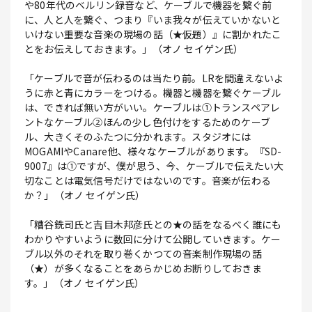
や80年代のベルリン録音など、ケーブルで機器を繋ぐ前
に、人と人を繋ぐ、つまり『いま我々が伝えていかないと
いけない重要な音楽の現場の話（★仮題）』に割かれたこ
とをお伝えしておきます。」（オノ セイゲン氏）
「ケーブルで音が伝わるのは当たり前。LRを間違えないよ
うに赤と青にカラーをつける。機器と機器を繋ぐケーブル
は、できれば無い方がいい。ケーブルは①トランスペアレ
ントなケーブル②ほんの少し色付けをするためのケーブ
ル、大きくそのふたつに分かれます。スタジオには
MOGAMIやCanare他、様々なケーブルがあります。『SD-
9007』は①ですが、僕が思う、今、ケーブルで伝えたい大
切なことは電気信号だけではないのです。音楽が伝わる
か？」（オノ セイゲン氏）
「糟谷銑司氏と吉目木邦彦氏との★の話をなるべく誰にも
わかりやすいように数回に分けて公開していきます。ケー
ブル以外のそれを取り巻くかつての音楽制作現場の話
（★）が多くなることをあらかじめお断りしておきま
す。」（オノ セイゲン氏）