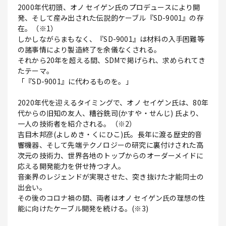
2000年代初頭、オノ セイゲン氏のプロデュースにより開
発、そして産み出された伝説的ケーブル『SD-9001』の存
在。（※1）
しかしながらまもなく、『SD-9001』は材料の入手困難等
の諸事情により製造終了を余儀なくされる。
それから20年を超える間、SDMで掲げられ、求められてき
たテーマ。
「『SD-9001』に代わるものを。」
2020年代を迎えるタイミングで、オノ セイゲン氏は、80年
代からの旧知の友人、糟谷銑司(かすや・せんじ) 氏より、
一人の技術者を紹介される。（※2）
吉目木邦彦(よしめき・くにひこ)氏。長年に渡る歴史的音
響機器、そして先端テクノロジーの研究に裏付けされた高
次元の技術力、世界各地のトップからのオーダーメイドに
応える開発能力を併せ持つ才人。
音楽界のレジェンドが実現させた、突き抜けた才能同士の
出会い。
その後のコロナ禍の間、両者はオノ セイゲン氏の理想の性
能に向けたケーブル開発を続ける。(※3)