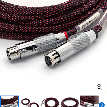
ベース
ウクレレ
ドラム
パーカッション
キーボード
電子ピアノ
管楽器
その他楽器
アンプ
エフェクター
DJ機器
DTM