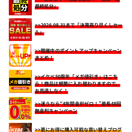
最終処分」
>>2026.08.31まで「決算売り尽くしセー
ル」
>>開催中のポイントアップキャンペーン
まとめ！
>>イケベ50周年「メガ値引き」はこち
ら！商品は頻繁に入れ替わりますので、
お見逃しなく！
>>迷うなら“4年間金利ゼロ！”最長48回
無金利キャンペーン
>>更にお得に購入可能な買い替えプログ