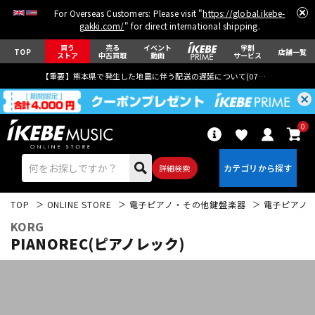
For Overseas Customers: Please visit "
https://global.ikebe-
gakki.com/
" for direct international shipping.
買う
売る
イベント
学割
TOP
店舗一覧
ストア
中古買取
動画
サービス
【重要】熊本県で発生した地震に伴う配送の遅延について(
07月29日
更新)
0
詳細検索
TOP
ONLINE STORE
電子ピアノ・その他鍵盤楽器
電子ピアノ
KORG
PIANOREC(ピアノレック)
エレキギター
アコギ/エレアコ