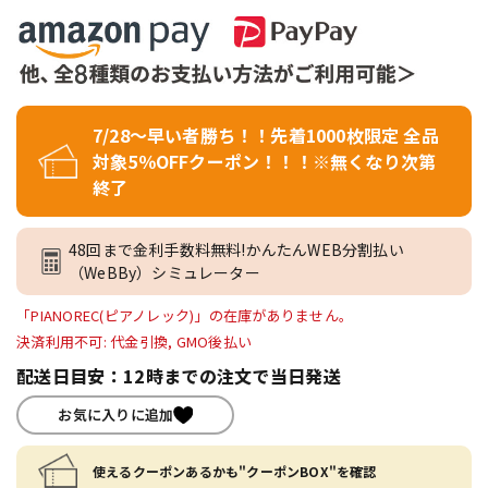
7/28～早い者勝ち！！先着1000枚限定 全品
対象5％OFFクーポン！！！※無くなり次第
終了
48回まで金利手数料無料!かんたんWEB分割払い
（WeBBy）シミュレーター
「PIANOREC(ピアノレック)」の在庫がありません。
決済利用不可: 代金引換, GMO後払い
配送日目安：12時までの注文で当日発送
お気に入りに追加
使えるクーポンあるかも"クーポンBOX"を確認