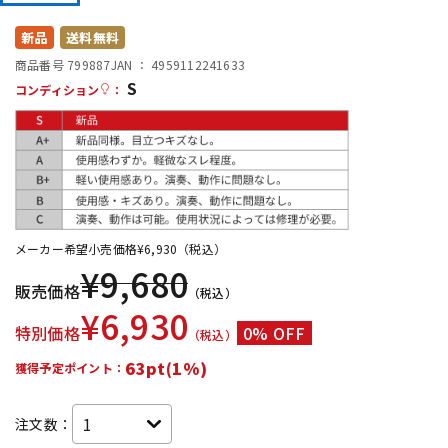
DTM オンライン納品
レコーディング機器
新品
送料無料
商品番号 799887
JAN ：
4959112241633
S
配信/ライブ機器
楽器アクセサリ
コンディション
：
中古
ヴィンテージ
メーカー希望小売価格
¥
6,930
（税込）
¥
9,680
販売価格
（税込）
¥
6,930
特別価格
0% OFF
（税込）
63pt(1%)
獲得予定ポイント：
注文数：