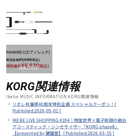
PIANOREC(ピアノレック)
¥9,680
販売価格
(税込)
¥6,930
特別価格
(税込)
SOLD OUT
KORG関連情報
Ikebe MUSIC INFORMATION KORG関連情報
リボレ秋葉原40周年特別企画 スぺシャルクーポン！[
Published:2026-05-01
]
IKEBE LIVE SHOPPING #204｜物理世界×電子制御の融合
アコースティック・シンセサイザー「KORG phase8」
【presented by 鍵盤堂】[
Published:2026-03-15
]