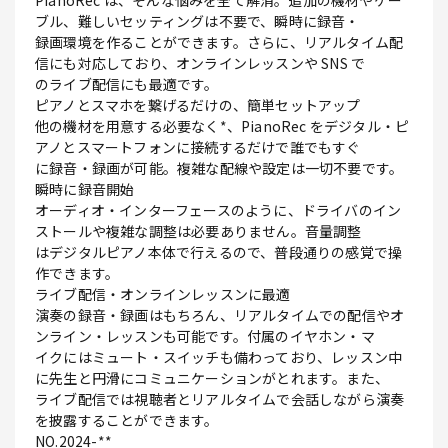
PianoRec は、そんな悩みを全て解消。追加の機材やケー
ブル、難しいセッティングは不要で、瞬時に録音・
録画環境を作ることができます。さらに、リアルタイム配
信にも対応しており、オンラインレッスンや SNS で
のライブ配信にも最適です。
ピアノとスマホを繋げるだけの、簡単セットアップ
他の機材を用意する必要なく*、PianoRec をデジタル・ピ
アノとスマートフォンに接続するだけで誰でもすぐ
に録音・録画が可能。複雑な配線や設定は一切不要です。
瞬時に録音開始
オーディオ・インターフェースのように、ドライバのイン
ストールや複雑な調整は必要ありません。音量調整
はデジタルピアノ本体で行えるので、普段通りの感覚で操
作できます。
ライブ配信・オンラインレッスンに最適
演奏の録音・録画はもちろん、リアルタイムでの配信やオ
ンライン・レッスンも可能です。付属のイヤホン・マ
イクにはミュート・スイッチも備わっており、レッスン中
に先生と円滑にコミュニケーションがとれます。また、
ライブ配信では視聴者とリアルタイムで会話しながら演奏
を披露することができます。
NO.2024-**