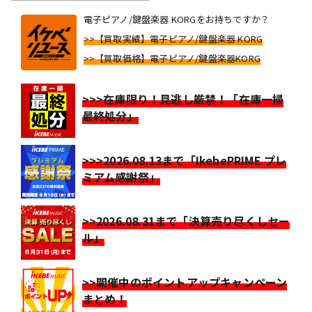
電子ピアノ/鍵盤楽器 KORGをお持ちですか？
>>【買取実績】電子ピアノ/鍵盤楽器 KORG
>>【買取価格】電子ピアノ/鍵盤楽器KORG
>>>在庫限り！見逃し厳禁！「在庫一掃
最終処分」
>>>2026.08.13まで「IkebePRIME プレ
ミアム感謝祭」
>>2026.08.31まで「決算売り尽くしセー
ル」
>>開催中のポイントアップキャンペーン
まとめ！