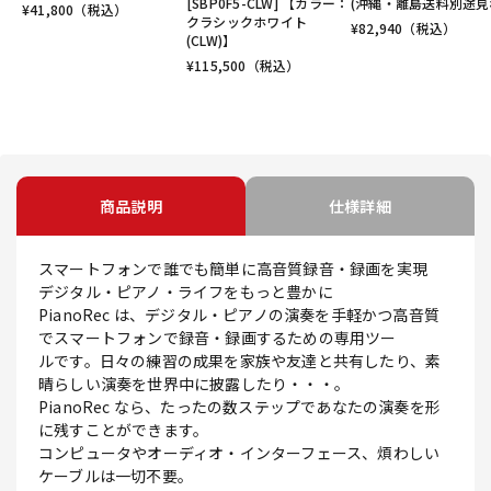
[SBP0F5-CLW] 【カラー：
(沖縄・離島送料別途見
¥
41,800
（税込）
クラシックホワイト
¥
82,940
（税込）
(CLW)】
¥
115,500
（税込）
商品説明
仕様詳細
スマートフォンで誰でも簡単に高音質録音・録画を実現
デジタル・ピアノ・ライフをもっと豊かに
PianoRec は、デジタル・ピアノの演奏を手軽かつ高音質
でスマートフォンで録音・録画するための専用ツー
ルです。日々の練習の成果を家族や友達と共有したり、素
晴らしい演奏を世界中に披露したり・・・。
PianoRec なら、たったの数ステップであなたの演奏を形
に残すことができます。
コンピュータやオーディオ・インターフェース、煩わしい
ケーブルは一切不要。