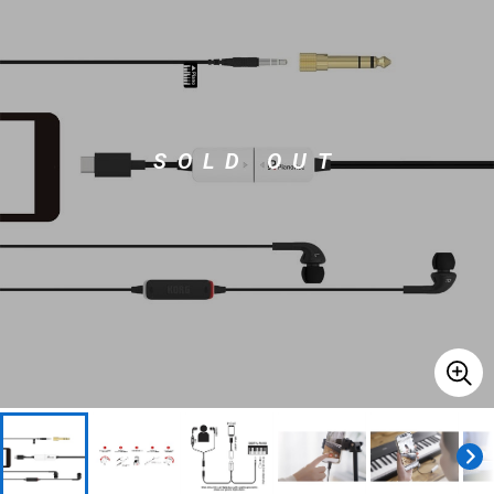
ベース
ウクレレ
ドラム
パーカッション
SOLD OUT
キーボード
電子ピアノ
管楽器
その他楽器
アンプ
エフェクター
DJ機器
DTM