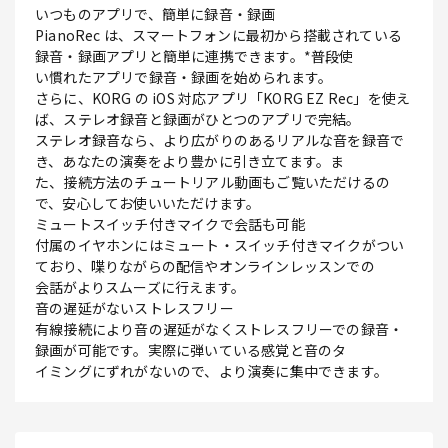
いつものアプリで、簡単に録音・録画
PianoRec は、スマートフォンに最初から搭載されている
録音・録画アプリと簡単に連携できます。*普段使
い慣れたアプリで録音・録画を始められます。
さらに、KORG の iOS 対応アプリ「KORG EZ Rec」を使え
ば、ステレオ録音と録画がひとつのアプリで完結。
ステレオ録音なら、より広がりのあるリアルな音を録音で
き、あなたの演奏をより豊かに引き立てます。ま
た、接続方法のチュートリアル動画もご覧いただけるの
で、安心してお使いいただけます。
ミュートスイッチ付きマイクで会話も可能
付属のイヤホンにはミュート・スイッチ付きマイクがつい
ており、喋りながらの配信やオンラインレッスンでの
会話がよりスムーズに行えます。
音の遅延がないストレスフリー
有線接続により音の遅延がなくストレスフリーでの録音・
録画が可能です。実際に弾いている感覚と音のタ
イミングにずれがないので、より演奏に集中できます。