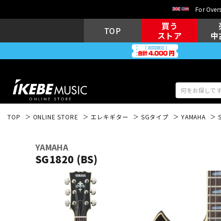
For Overs
買う
TOP
ストア
中
TOP
ONLINE STORE
エレキギター
SGタイプ
YAMAHA
アコギ/エレ
エレキギター
アコ
YAMAHA
SG1820 (BS)
キーボード
電子ピアノ