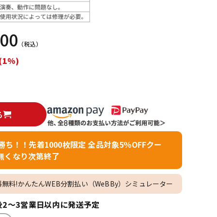
配信/ライブ
楽器アクセサ
機器
リ
000
（税込）
(1%)
る
者勝ち！！先着1000枚限定 全品対象5％OFFクー
無くなり次第終了
料無料!かんたんWEB分割払い（WeBBy）シミュレーター
2～3営業日以内に発送予定