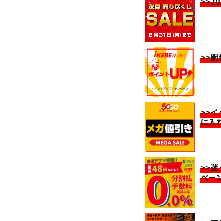
>>2
>>
>>
に入
>>
ペー