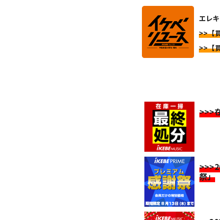
エレキ
>>【
>>【
>>
>>>
祭」