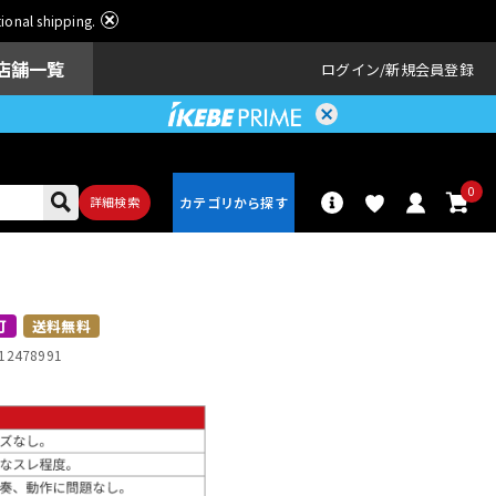
ational shipping.
店舗一覧
ログイン
新規会員登録
0
詳細検索
パーカッショ
ドラム
ン
可
送料無料
12478991
アンプ
エフェクター