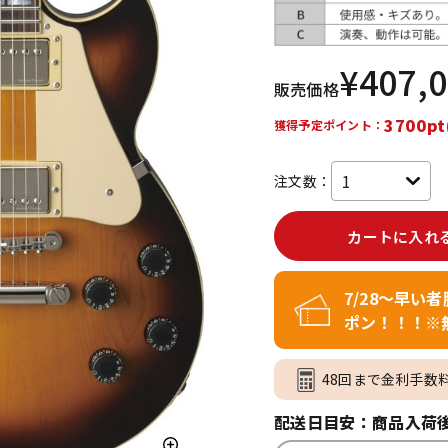
DTM オンラ
レコーディン
イン納品
グ機器
¥
407,
販売価格
ジ
3700pt
獲得予定ポイント：
注文数：
カートに入れ
7/28～早い
ポン！！！※
48回まで金利手数
配送日目安：商品入荷後