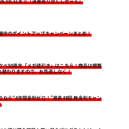
026.08.31まで「決算売り尽くしセール」
開催中のポイントアップキャンペーンまとめ！
イケベ50周年「メガ値引き」はこちら！商品は頻繁
れ替わりますので、お見逃しなく！
迷うなら“4年間金利ゼロ！”最長48回 無金利キャン
ン