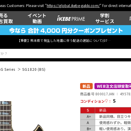
eas Customers: Please visit "
https://global.ikebe-gakki.com/
" for direct intern
売る
イベント
学割
古買取
動画
サービス
【重要】熊本県で発生した地震に伴う配送の遅延について(
07月29日
更新)
SG Series
SG1820 (BS)
ベース
ウクレレ
新品
WEB注文店頭受取
商品番号 800017
JAN ：
49578
S
コンディション
：
管楽器
その他楽器