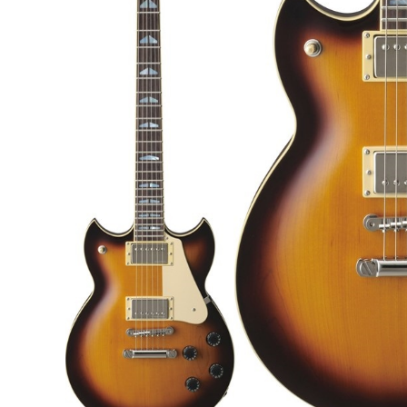
DJ機器
DTM
中古
ヴィンテー