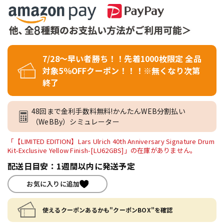
7/28～早い者勝ち！！先着1000枚限定 全品
対象5％OFFクーポン！！！※無くなり次第
終了
48回まで金利手数料無料!かんたんWEB分割払い
（WeBBy）シミュレーター
「【LIMITED EDITION】Lars Ulrich 40th Anniversary Signature Drum
Kit-Exclusive Yellow Finish-[LU62GBS]」の在庫がありません。
配送日目安：1週間以内に発送予定
お気に入りに追加
使えるクーポンあるかも"クーポンBOX"を確認