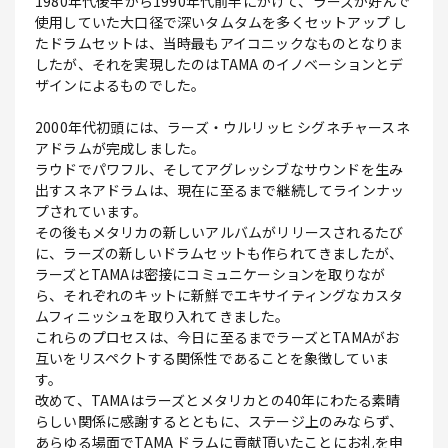
1980年代後半から1990年代前半にかけて、ラーズが好んで
使用していた大口径で深いタムタムを多くセットアップ し
たドラムセットは、当時最もアイコニックなものとなりま
したが、それを実現したのはTAMA のイノベーションとデ
ザインによるものでした。
2000年代初頭には、ラーズ・ウルリッヒ シグネチャースネ
アドラムが完成しました。
ラウドでパワフル、そしてアグレッシブなサウンドを生み
出すスネアドラムは、現在に至るまで継続してラインナッ
プされています。
その後もメタリカの新しいアルバムがリリースされるたび
に、ラーズの新しいドラムセットも作られてきましたが、
ラーズとTAMAは密接にコミュニケーションを取りなが
ら、それぞれのキットに新鮮でエキサイティングなカスタ
ムフィニッシュを取り入れてきました。
これらのプロセスは、今日に至るまでラーズとTAMAがお
互いをリスペクトする関係性であることを象徴していま
す。
改めて、TAMAはラーズとメタリカとの40年にわたる素晴
らしい関係に感謝するとともに、ステージ上のみならず、
あらゆる場面でTAMA ドラムに貢献頂いたことにお礼を申