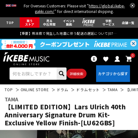
For Overseas Customers: Please visit "
https://global.ikebe-
gakki.com/
" for direct international shipping.
買う
売る
イベント
学割
TOP
店舗一覧
ストア
中古買取
動画
サービス
【重要】熊本県で発生した地震に伴う配送の遅延について(
07月29日
更新)
0
詳細検索
TOP
ONLINE STORE
ドラム
ドラムセット
TAMA
【LIMIT
TAMA
【LIMITED EDITION】Lars Ulrich 40th
Anniversary Signature Drum Kit-
Exclusive Yellow Finish-[LU62GBS]
エレキギター
アコギ/エレアコ