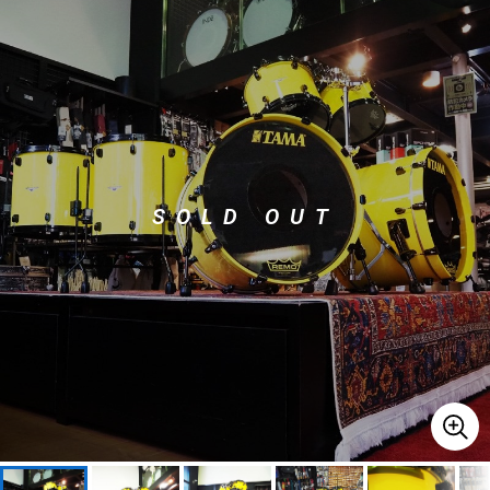
ベース
ウクレレ
ドラム
パーカッション
キーボード
電子ピアノ
SOLD OUT
管楽器
その他楽器
アンプ
エフェクター
DJ機器
DTM