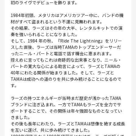
初のライヴでデビューを飾ります。
1984年初頭、メタリカはアメリカツアー中に、バンドの機
材がすべて盗まれるという不運に見舞われます。
その結果、ラーズはその年の大半、レンタルキットでの演
奏を強いられることになりました。
そして、1984 年の秋、『Ride The Lightning』をリリー
スした直後、ラーズは当時TAMAのトップエンドーサーだ
ったニール・パートと電話で話す機会に恵まれます。
控えめに言ってもこれは奇跡的な出来事となり、ニール・
パートの寛大な心による助言によって、ラーズとTAMAの
40年にわたる関係が始まりました。そして、ラーズと
TAMAは成功への道のりを共に歩み続けることになるので
す。
ラーズの持つエネルギーが当時まだ歴史が浅かったTAMA
ブランドに注ぎ込まれ、一方でTAMAもラーズを全力でサ
ポートすることで、その関係は年々強固なものとなってい
きました。
その後も長年にわたり、ラーズとTAMAは想像を絶する成長
を互いに遂げ、共に歩み続けてきました。