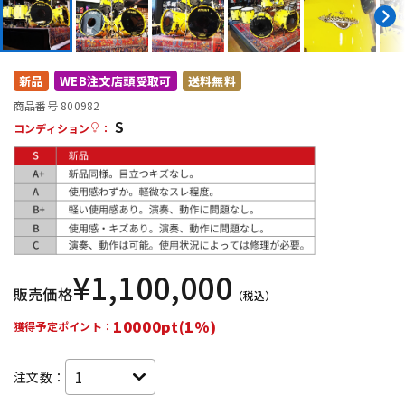
DTM オンライン納品
レコーディング機器
配信/ライブ機器
楽器アクセサリ
新品
WEB注文店頭受取可
送料無料
商品番号 800982
S
コンディション
：
中古
ヴィンテージ
¥
1,100,000
販売価格
（税込）
10000pt(1%)
獲得予定ポイント：
注文数：