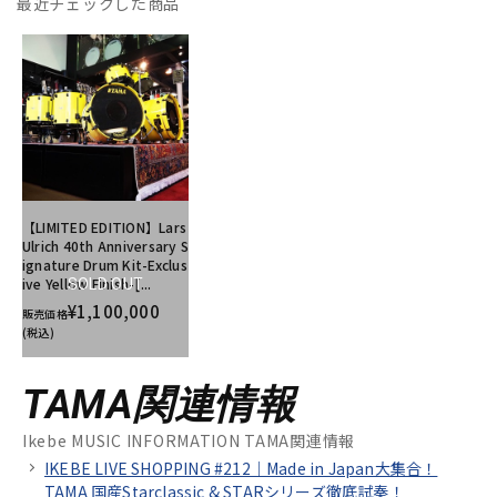
最近チェックした商品
【LIMITED EDITION】Lars
Ulrich 40th Anniversary S
ignature Drum Kit-Exclus
ive Yellow Finish-[...
SOLD OUT
¥1,100,000
販売価格
(税込)
TAMA関連情報
Ikebe MUSIC INFORMATION TAMA関連情報
IKEBE LIVE SHOPPING #212｜Made in Japan大集合！
TAMA 国産Starclassic & STARシリーズ徹底試奏！