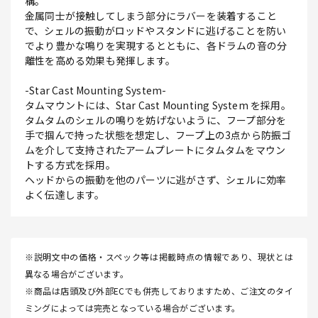
構。
金属同士が接触してしまう部分にラバーを装着すること
で、シェルの振動がロッドやスタンドに逃げることを防い
でより豊かな鳴りを実現するとともに、各ドラムの音の分
離性を高める効果も発揮します。
-Star Cast Mounting System-
タムマウントには、Star Cast Mounting System を採用。
タムタムのシェルの鳴りを妨げないように、フープ部分を
手で掴んで持った状態を想定し、フープ上の3点から防振ゴ
ムを介して支持されたアームプレートにタムタムをマウン
トする方式を採用。
ヘッドからの振動を他のパーツに逃がさず、シェルに効率
よく伝達します。
※説明文中の価格・スペック等は掲載時点の情報であり、現状とは
異なる場合がございます。
※商品は店頭及び外部ECでも併売しておりますため、ご注文のタイ
ミングによっては完売となっている場合がございます。