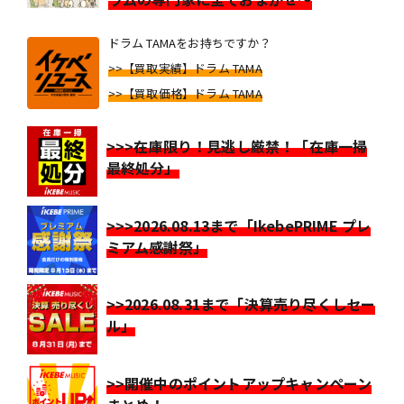
ドラム TAMAをお持ちですか？
>>【買取実績】ドラム TAMA
>>【買取価格】ドラム TAMA
>>>在庫限り！見逃し厳禁！「在庫一掃
最終処分」
>>>2026.08.13まで「IkebePRIME プレ
ミアム感謝祭」
>>2026.08.31まで「決算売り尽くしセー
ル」
>>開催中のポイントアップキャンペーン