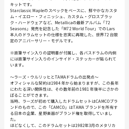
キットです。
Starclassic Mapleのスペックをベースに、鮮やかなカスタ
ム・イエロー・フィニッシュ、カスタム・グロスブラッ
ク・ハードウェアなど、Metallicaの最新アルバム「72
Seasons」発売を記念した「M72 World Tour」でのLars
本人のドラムセットの仕様を忠実に再現した、世界72 台限
定のアニバーサリー・モデルです。
※直筆サイン入りの証明書が付属し、各バスドラムの内側
には直筆サイン入りのインサイド・ステッカーが貼られて
います。
～ラーズ・ウルリッヒとTAMAドラムの出発点～
オフィシャルな契約は1984 年から始まりますが、この長年
にわたる深い関係性は、その数年前の1981 年後半にさかの
ぼることができます。
当時、ラーズが初めて購入したドラムセットはCAMCOブラ
ンドのもので、この「CAMCO」はTAMA ブランドを所有す
る日本の企業、星野楽器がブランド権を取得していまし
た。
ほどなくして、このドラムセットは1982年3月のメタリカ