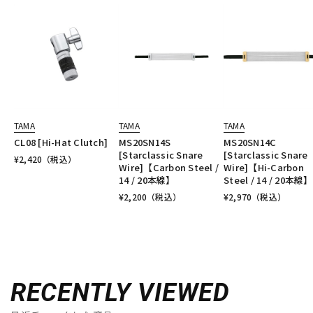
TAMA
TAMA
TAMA
CL08 [Hi-Hat Clutch]
MS20SN14S
MS20SN14C
[Starclassic Snare
[Starclassic Snare
¥
2,420
（税込）
Wire]【Carbon Steel /
Wire]【Hi-Carbon
14 / 20本線】
Steel / 14 / 20本線】
¥
2,200
（税込）
¥
2,970
（税込）
RECENTLY VIEWED