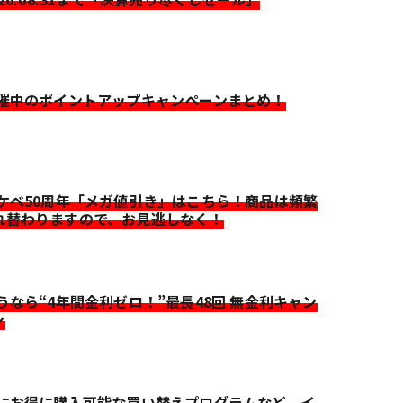
開催中のポイントアップキャンペーンまとめ！
イケベ50周年「メガ値引き」はこちら！商品は頻繁
れ替わりますので、お見逃しなく！
迷うなら“4年間金利ゼロ！”最長48回 無金利キャン
ン
更にお得に購入可能な買い替えプログラムなど、イ