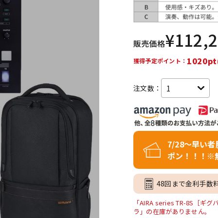
DTM オンラ
レコーディン
イン納品
グ機器
¥
112,
販売価格
ジ
1020pt
獲得予定ポイント：
注文数：
7/28～早い
ポン！！！※
48回まで金利手数
「AIRA series TR-
ラ」の在庫がありません。