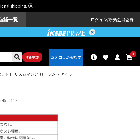
ational shipping.
店舗一覧
ログイン
新規会員登録
0
詳細検索
フォンセット］ リズムマシン ローランド アイラ
パーカッショ
ドラム
ン
54512118
アンプ
エフェクター