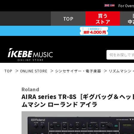
For Overs
買う
TOP
ストア
中
TOP
ONLINE STORE
シンセサイザー・電子楽器
リズムマシン
アコギ/エレ
エレキギター
アコ
Roland
AIRA series TR-8S［ギグバッグ＆
ムマシン ローランド アイラ
キーボード
電子ピアノ