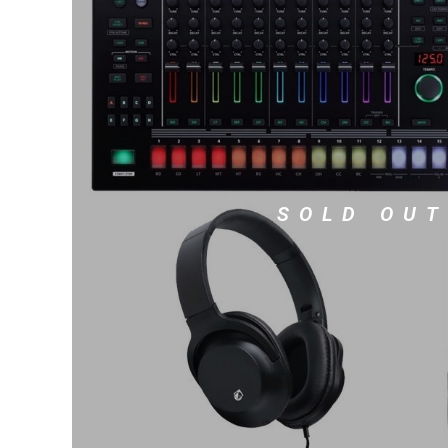
DJ機器
DTM
中古
ヴィンテー
SOLD OUT