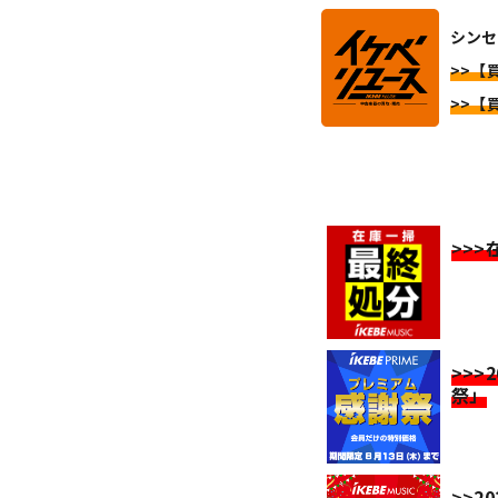
シンセ
>>【
>>【
>>
>>>
祭」
>>2