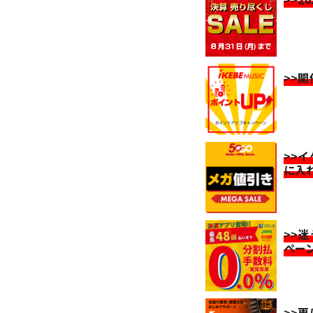
>>
>>
に入
>>
ペー
>>