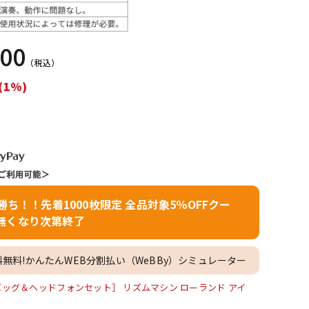
配信/ライブ
楽器アクセサ
機器
リ
200
（税込）
(1%)
者勝ち！！先着1000枚限定 全品対象5％OFFクー
無くなり次第終了
料無料!かんたんWEB分割払い（WeBBy）シミュレーター
8S［ギグバッグ＆ヘッドフォンセット］ リズムマシン ローランド アイ