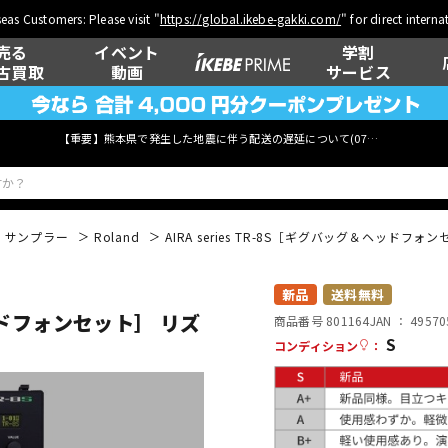
eas Customers: Please visit "
https://global.ikebe-gakki.com/
" for direct intern
売る
イベント
学割
古買取
動画
サービス
【重要】熊本県で発生した地震に伴う配送の遅延について(
07月29日
更新)
・サンプラー
Roland
AIRA series TR-8S［ギグバッグ＆ヘッド
ベース
ウクレレ
新品
送料無料
ヘッドフォンセット］ リズ
商品番号 801164
JAN ：
49570
S
コンディション
：
管楽器
その他楽器