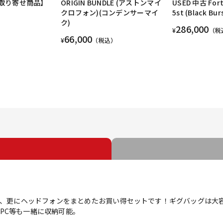
【お取り寄せ商品】
ORIGIN BUNDLE (アストンマイ
USED 中古 Fort
クロフォン)(コンデンサーマイ
5st (Black Bur
ク)
286,000
¥
（税
66,000
¥
（税込）
グ、更にヘッドフォンをまとめたお買い得セットです！ギグバッグは大容量の
PC等も一緒に収納可能。