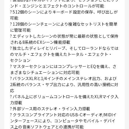
ンド・エンジンとエフェクトのコントロールが可能
? 512個のシーンによりキーボード設定の保存、呼び出しが
可能
? 128個のシーンチェーンにより複雑なセットリストを簡単
に管理可能
? エディットしたシーンの状態が常に最新の状態として保持
される8系統のEXシーン機能搭載
? 独立したディレイとリバーブ、そしてローランドならでは
のマルチ・エフェクトを備えたトータル・エフェクト・
セクション
? マスターセクションにはコンプレッサーとEQを備え、さ
まざまなシチュエーションに対応可能
? バランスXLRと1/4インチのメインステレオ出力、および
2系統のバランス・サブ出力により、汎用性の高い接続に対
応
? パネル上にボリュームコントロールを備えたXLRマイク入
力搭載
? 外部ソース用のステレオ・ライン入力搭載
? クラスコンプライアント対応のUSB-Cオーディオ/MIDIイ
ンターフェースにより、コンピュータやモバイル・デバイ
ス上の音楽ソフトウェアとの連携が可能