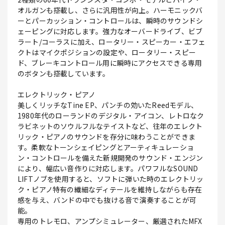
オルガンも搭載し、さらに汎用性が向上。ハーモニックバ
ーとパーカッション・コントロールは、瞬時のサウンドシ
ェーピングに対応します。強力なオーバードライブ、ビブ
ラート/コーラスに加え、ロータリー・スピーカー・エフェ
クトはマイクポジションの設定や、ロータリー・スピー
ド、ブレーキコントロール用に瞬時にアクセスできる専用
のボタンも搭載しています。
エレクトリック・ピアノ
美しくリッチなTine EP、パンチの効いたReedモデル、
1980年代のローランドのデジタル・アイコン、レトロなク
ラビネットのソウルフルなテイストなど、往年のエレクト
リック・ピアノのサウンドを存分に味わうことができま
す。柔軟なトーンシェイピングとアーティキュレーショ
ン・コントロールを備えた新規開発のサウンド・エンジン
により、幅広い音作りに対応します。パワフルなSOUND
LIFTノブを使用すると、ソフトに弾いた時のエレクトリッ
ク・ピアノ特有の繊細なディテールを維持しながらも存在
感を与え、バンドの中でも抜ける音で演奏することが可
能。
専用のトレモロ、アンプシミュレーター、厳選されたMFX