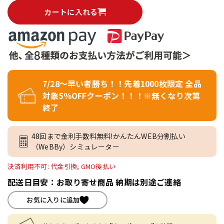
カートに入れる
7/28～早い者勝ち！！先着1000枚限定 全品
対象5％OFFクーポン！！！※無くなり次第
終了
48回まで金利手数料無料!かんたんWEB分割払い
（WeBBy）シミュレーター
決済利用不可: 代金引換, GMO後払い
配送日目安：お取り寄せ商品 納期は別途ご連絡
お気に入りに追加