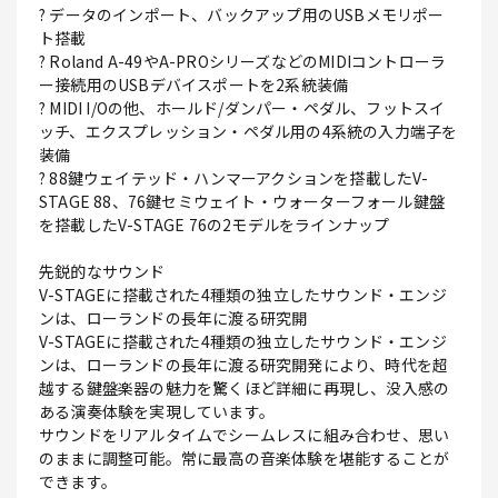
? データのインポート、バックアップ用のUSBメモリポー
ト搭載
? Roland A-49やA-PROシリーズなどのMIDIコントローラ
ー接続用のUSBデバイスポートを2系統装備
? MIDI I/Oの他、ホールド/ダンパー・ペダル、フットスイ
ッチ、エクスプレッション・ペダル用の4系統の入力端子を
装備
? 88鍵ウェイテッド・ハンマーアクションを搭載したV-
STAGE 88、76鍵セミウェイト・ウォーターフォール鍵盤
を搭載したV-STAGE 76の2モデルをラインナップ
先鋭的なサウンド
V-STAGEに搭載された4種類の独立したサウンド・エンジ
ンは、ローランドの長年に渡る研究開
V-STAGEに搭載された4種類の独立したサウンド・エンジ
ンは、ローランドの長年に渡る研究開発により、時代を超
越する鍵盤楽器の魅力を驚くほど詳細に再現し、没入感の
ある演奏体験を実現しています。
サウンドをリアルタイムでシームレスに組み合わせ、思い
のままに調整可能。常に最高の音楽体験を堪能することが
できます。