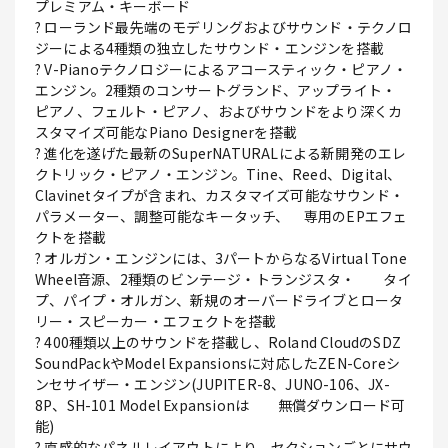
プレミアム・キーボード
? ローランド最先端のモデリングおよびサウンド・テクノロ
ジーによる4種類の独立したサウンド・エンジンを搭載
? V-Pianoテクノロジーによるアコースティック・ピアノ・
エンジン。2種類のコンサートグランド、アップライト・
ピアノ、フェルト・ピアノ、およびサウンドをより深くカ
スタマイズ可能なPiano Designerを搭載
? 進化を遂げた最新のSuperNATURALによる新開発のエレ
クトリック・ピアノ・エンジン。Tine、Reed、Digital、
Clavinetタイプが含まれ、カスタマイズ可能なサウンド・
パラメーター、調整可能なキータッチ、 専用のEPエフェ
クトを搭載
? オルガン・エンジンには、3パートからなるVirtual Tone
Wheel音源、2種類のビンテージ・トランジスタ・ タイ
プ、パイプ・オルガン、新規のオーバードライブとロータ
リー・スピーカー・エフェクトを搭載
? 400種類以上のサウンドを搭載し、Roland CloudのSDZ
SoundPackやModel Expansionsに対応したZEN-Coreシ
ンセサイザー・エンジン(JUPITER-8、JUNO-106、JX-
8P、SH-101 Model Expansionは 無償ダウンロード可
能)
? 直感的なパネルレイアウトにより、セクションごとにサウ