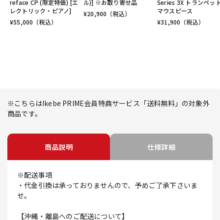
reface CP (限定特価) [エ
ル)] ※お取り寄せ品
Series 3X トランペッ
レクトリック・ピアノ]
マウスピース
¥
20,900
（税込）
¥
55,000
（税込）
¥
31,900
（税込）
※こちらはIkebe PRIME会員特典サービス「送料無料」の対象外
商品です。
商品説明
仕様詳細
※配送事項
・代金引換は承っておりませんので、予めご了承下さいま
せ。
【沖縄・離島へのご配送について】