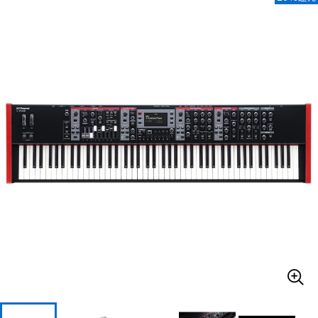
ベース
ウクレレ
ドラム
パーカッション
キーボード
電子ピアノ
管楽器
その他楽器
アンプ
エフェクター
DJ機器
DTM