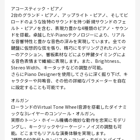
アコースティック・ピアノ
2台のグランド・ピアノ、アップライト・ピアノ、そしてビ
ロードのような独特のサウンドを持つ新規サウンドのフェ
ルト・ピアノを含む、表現力豊かな4種類のピアノ・サウン
ドを搭載。卓越したV-Pianoテクノロジーにより、リアル
な音響特性と豊かな音色の深みを実現しています。全ての
鍵盤に仮想的な弦を張り、精巧にモデリングされたハンマ
ーのアクション、響板素材などにより押鍵タイミングによ
る音色表情まで繊細に表現します。また、Brightness、
Stereo Width、キータッチなどの調整が可能。
さらにPiano Designerを使用してさらに深く掘り下げ、キ
ャラクターや共鳴音、その他の詳細なパラメーターを自在
に設定することも可能です。
オルガン
ローランドのVirtual Tone Wheel音源を搭載したダイナミ
ックな3レイヤーのコンソール・オルガン。
実際のトーン・ホイール機構の微妙な動作を忠実にモデリ
ングし、キークリックやリーケージ・ノイズの調整も可
能。どこまでもリアルな演奏体験を実現します。
2種類の60年代トランジスタ・コンボ・モデルとパイプ・