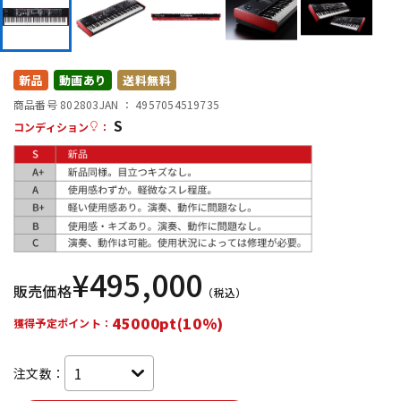
DTM オンライン納品
レコーディング機器
配信/ライブ機器
楽器アクセサリ
新品
動画あり
送料無料
商品番号 802803
JAN ：
4957054519735
S
コンディション
：
中古
ヴィンテージ
¥
495,000
販売価格
（税込）
45000pt(10%)
獲得予定ポイント：
注文数：