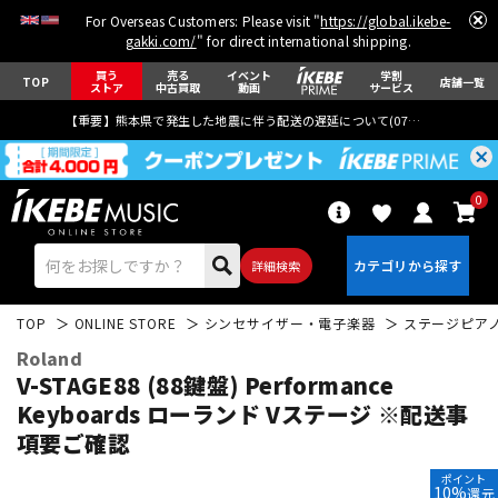
For Overseas Customers: Please visit "
https://global.ikebe-
gakki.com/
" for direct international shipping.
買う
売る
イベント
学割
TOP
店舗一覧
ストア
中古買取
動画
サービス
【重要】熊本県で発生した地震に伴う配送の遅延について(
07月29日
更新)
0
詳細検索
TOP
ONLINE STORE
シンセサイザー・電子楽器
ステージピア
Roland
V-STAGE88 (88鍵盤) Performance
Keyboards ローランド Vステージ ※配送事
項要ご確認
エレキギター
アコギ/エレアコ
ポイント
10%
還元