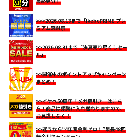
最終処分」
>>>2026.08.13まで「IkebePRIME プレ
ミアム感謝祭」
>>2026.08.31まで「決算売り尽くしセー
ル」
>>開催中のポイントアップキャンペーン
まとめ！
>>イケベ50周年「メガ値引き」はこち
ら！商品は頻繁に入れ替わりますので、
お見逃しなく！
>>迷うなら“4年間金利ゼロ！”最長48回
無金利キャンペーン