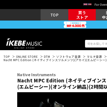
For Overs
買う
TOP
ストア
中
TOP
ONLINE STORE
DTM
ソフトウェア音源
マルチ音源
Nacht MPC Edition (ネイティブインスツルメンツ)(アカイ)(エムピーシ
アコギ/エレ
エレキギター
アコ
Native Instruments
Nacht MPC Edition (ネイティブイ
(エムピーシー)(オンライン納品)(2時間
キーボード
電子ピアノ