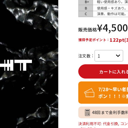
DTM オンラ
レコーディン
イン納品
グ機器
¥
4,500
販売価格
ジ
122pt(
獲得予定ポイント：
注文数：
カートに入れ
7/28～早い
ポン！！！※
48回まで金利手数
決済利用不可: 代金引換, コン