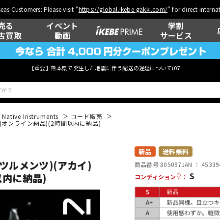
eas Customers: Please visit "
https://global.ikebe-gakki.com/
" for direct intern
売る
イベント
学割
古買取
動画
サービス
【重要】熊本県で発生した地震に伴う配送の遅延について(
07月29日
更新)
Native Instruments
コード販売
ー)(オンライン納品)(2時間以内に納品)
ベース
ウクレレ
新品
送料無料
ンスツルメンツ)(アカイ)
商品番号 805097
JAN ：
45339
S
以内に納品)
コンディション
：
管楽器
その他楽器