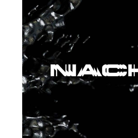
DJ機器
DTM
中古
ヴィンテー