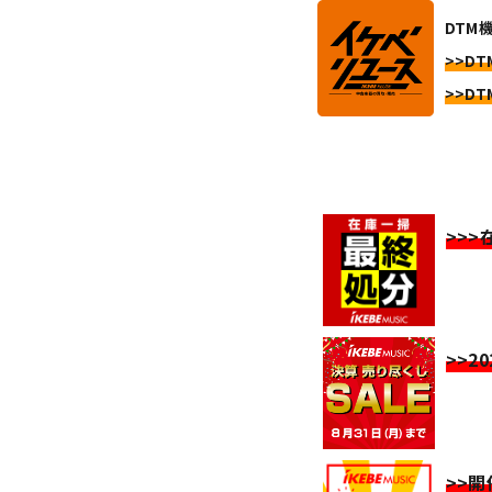
DTM機
>>DT
>>DT
>>
>>2
>>