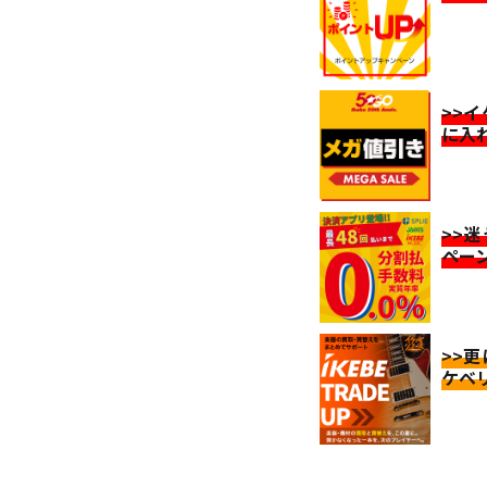
>>
に入
>>
ペー
>>
ケベ