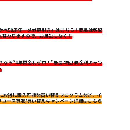
イケベ50周年「メガ値引き」はこちら！商品は頻繁
れ替わりますので、お見逃しなく！
迷うなら“4年間金利ゼロ！”最長48回 無金利キャン
ン
更にお得に購入可能な買い替えプログラムなど、イ
リユース買取/買い替えキャンペーン詳細はこちら