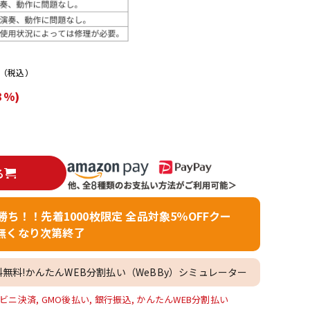
配信/ライブ
楽器アクセサ
機器
リ
（税込）
3%)
る
者勝ち！！先着1000枚限定 全品対象5％OFFクー
無くなり次第終了
料無料!かんたんWEB分割払い（WeBBy）シミュレーター
ビニ決済, GMO後払い, 銀行振込, かんたんWEB分割払い