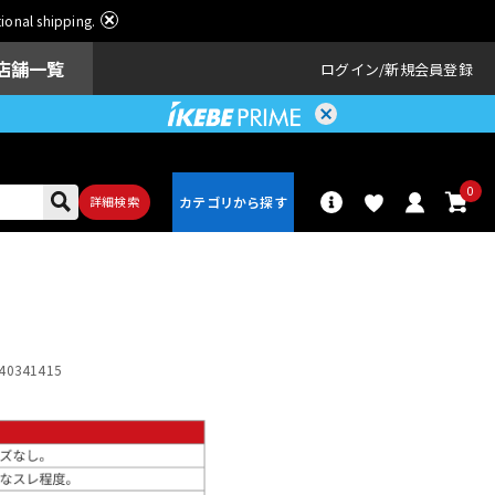
ational shipping.
店舗一覧
ログイン
新規会員登録
0
詳細検索
パーカッショ
ドラム
ン
40341415
アンプ
エフェクター