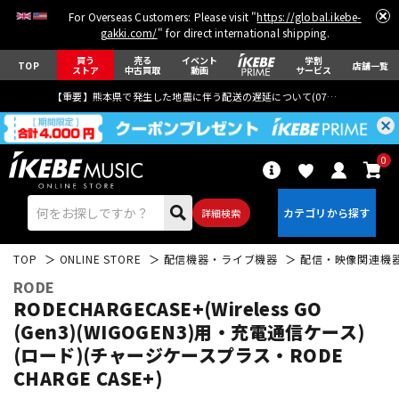
For Overseas Customers: Please visit "
https://global.ikebe-
gakki.com/
" for direct international shipping.
買う
売る
イベント
学割
TOP
店舗一覧
ストア
中古買取
動画
サービス
【重要】熊本県で発生した地震に伴う配送の遅延について(
07月29日
更新)
0
詳細検索
TOP
ONLINE STORE
配信機器・ライブ機器
配信・映像関連機
RODE
RODECHARGECASE+(Wireless GO
(Gen3)(WIGOGEN3)用・充電通信ケース)
(ロード)(チャージケースプラス・RODE
エレキギター
アコギ/エレアコ
CHARGE CASE+)