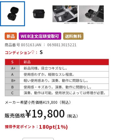
DTM オンライン納品
レコーディング機器
配信/ライブ機器
楽器アクセサリ
新品
WEB注文店頭受取可
送料無料
商品番号 805163
JAN ：
0698813015221
中古
ヴィンテージ
S
コンディション
：
メーカー希望小売価格
¥
19,800
（税込）
¥
19,800
販売価格
（税込）
180pt(1%)
獲得予定ポイント：