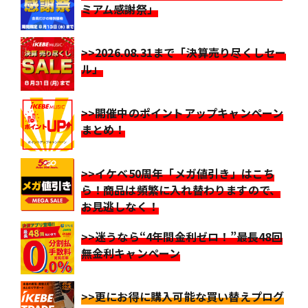
ミアム感謝祭」
>>2026.08.31まで「決算売り尽くしセー
ル」
>>開催中のポイントアップキャンペーン
まとめ！
>>イケベ50周年「メガ値引き」はこち
ら！商品は頻繁に入れ替わりますので、
お見逃しなく！
>>迷うなら“4年間金利ゼロ！”最長48回
無金利キャンペーン
>>更にお得に購入可能な買い替えプログ