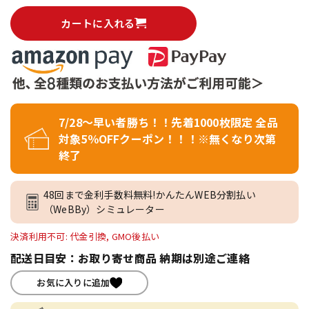
カートに入れる
7/28～早い者勝ち！！先着1000枚限定 全品
対象5％OFFクーポン！！！※無くなり次第
終了
48回まで金利手数料無料!かんたんWEB分割払い
（WeBBy）シミュレーター
決済利用不可: 代金引換, GMO後払い
配送日目安：お取り寄せ商品 納期は別途ご連絡
お気に入りに追加