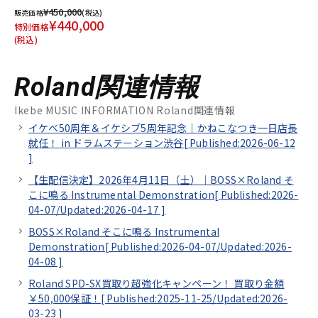
¥450,000
販売価格
(税込)
¥440,000
特別価格
(税込)
Roland関連情報
Ikebe MUSIC INFORMATION Roland関連情報
イケベ50周年＆イケシブ5周年記念｜かねこなつき一日店長
就任！ in ドラムステーション渋谷[
Published:2026-06-12
]
【生配信決定】2026年4月11日（土）｜BOSS×Roland そ
こに鳴る Instrumental Demonstration[
Published:2026-
04-07/
Updated:2026-04-17
]
BOSS×Roland そこに鳴る Instrumental
Demonstration[
Published:2026-04-07/
Updated:2026-
04-08
]
Roland SPD-SX買取り超強化キャンペーン！ 買取り金額
￥50,000保証！[
Published:2025-11-25/
Updated:2026-
03-23
]