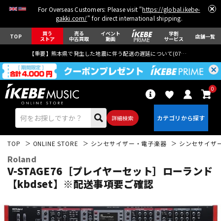
For Overseas Customers: Please visit "
https://global.ikebe-
gakki.com/
" for direct international shipping.
買う
売る
イベント
学割
TOP
店舗一覧
ストア
中古買取
動画
サービス
【重要】熊本県で発生した地震に伴う配送の遅延について(
07月29日
更新)
0
詳細検索
TOP
ONLINE STORE
シンセサイザー・電子楽器
シンセサイザ
Roland
V-STAGE76［プレイヤーセット］ローランド
【kbdset】※配送事項要ご確認
エレキギター
アコギ/エレアコ