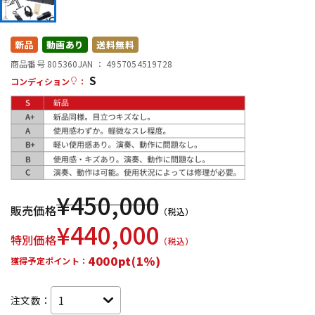
DTM オンライン納品
レコーディング機器
新品
動画あり
送料無料
配信/ライブ機器
楽器アクセサリ
商品番号 805360
JAN ：
4957054519728
S
コンディション
：
中古
ヴィンテージ
¥
450,000
販売価格
（税込）
¥
440,000
特別価格
（税込）
4000pt(1%)
獲得予定ポイント：
注文数：