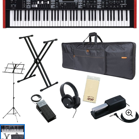
ベース
ウクレレ
ドラム
パーカッション
キーボード
電子ピアノ
管楽器
その他楽器
アンプ
エフェクター
DJ機器
DTM