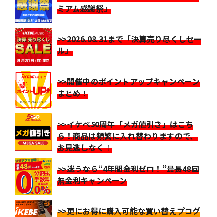
ミアム感謝祭」
>>2026.08.31まで「決算売り尽くしセー
ル」
>>開催中のポイントアップキャンペーン
まとめ！
>>イケベ50周年「メガ値引き」はこち
ら！商品は頻繁に入れ替わりますので、
お見逃しなく！
>>迷うなら“4年間金利ゼロ！”最長48回
無金利キャンペーン
>>更にお得に購入可能な買い替えプログ