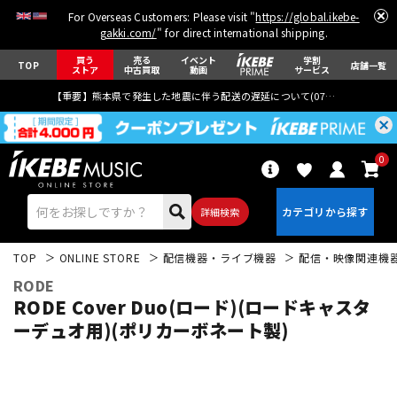
For Overseas Customers: Please visit "
https://global.ikebe-
gakki.com/
" for direct international shipping.
買う
売る
イベント
学割
TOP
店舗一覧
ストア
中古買取
動画
サービス
【重要】熊本県で発生した地震に伴う配送の遅延について(
07月29日
更新)
0
詳細検索
TOP
ONLINE STORE
配信機器・ライブ機器
配信・映像関連機
RODE
RODE Cover Duo(ロード)(ロードキャスタ
ーデュオ用)(ポリカーボネート製)
エレキギター
アコギ/エレアコ