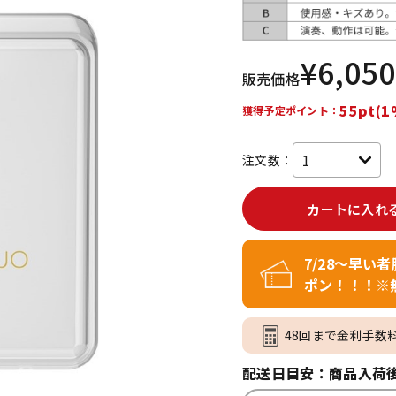
DTM オンラ
レコーディン
イン納品
グ機器
¥
6,050
販売価格
ジ
55pt(1
獲得予定ポイント：
注文数：
カートに入れ
7/28～早い
ポン！！！※
48回まで金利手数
配送日目安：商品入荷後