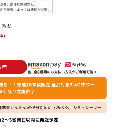
配信/ライブ
楽器アクセサ
機器
リ
（税込）
%)
る
者勝ち！！先着1000枚限定 全品対象5％OFFクー
無くなり次第終了
料無料!かんたんWEB分割払い（WeBBy）シミュレーター
2～3営業日以内に発送予定