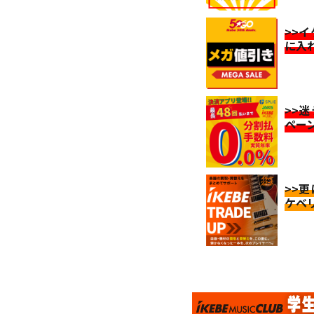
>>
に入
>>
ペー
>>
ケベ