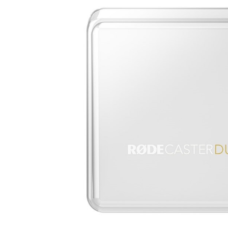
DJ機器
DTM
中古
ヴィンテー