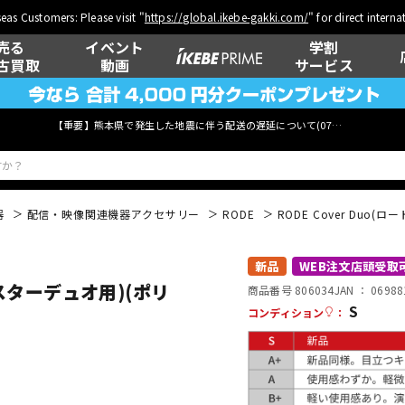
eas Customers: Please visit "
https://global.ikebe-gakki.com/
" for direct intern
売る
イベント
学割
古買取
動画
サービス
【重要】熊本県で発生した地震に伴う配送の遅延について(
07月29日
更新)
器
配信・映像関連機器アクセサリー
RODE
RODE Cover Duo
ベース
ウクレレ
新品
WEB注文店頭受取
ャスターデュオ用)(ポリ
商品番号 806034
JAN ：
06988
S
コンディション
：
管楽器
その他楽器