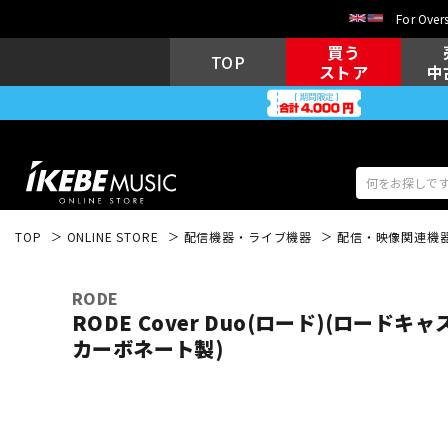
For Overs
買う
TOP
ストア
中
TOP
ONLINE STORE
配信機器・ライブ機器
配信・映像関連機
アコギ/エレ
エレキギター
アコ
RODE
RODE Cover Duo(ロード)(ロードキ
カーボネート製)
キーボード
電子ピアノ