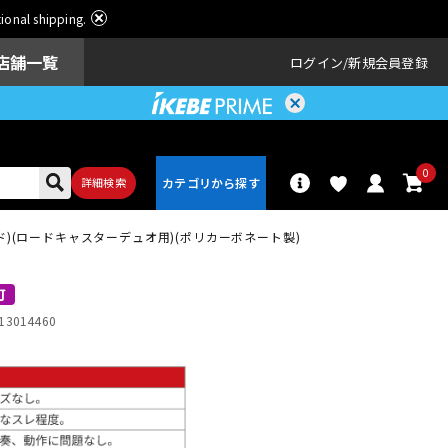
ational shipping.
店舗一覧
ログイン
新規会員登録
0
詳細検索
(ロード)(ロードキャスターデュオ用)(ポリカーボネート製)
パーカッショ
ドラム
ン
可
13014460
アンプ
エフェクター