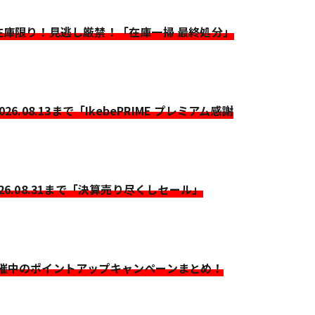
>在庫限り！見逃し厳禁！「在庫一掃 最終処分」
2026.08.13まで「IkebePRIME プレミアム感謝
026.08.31まで「決算売り尽くしセール」
開催中のポイントアップキャンペーンまとめ！