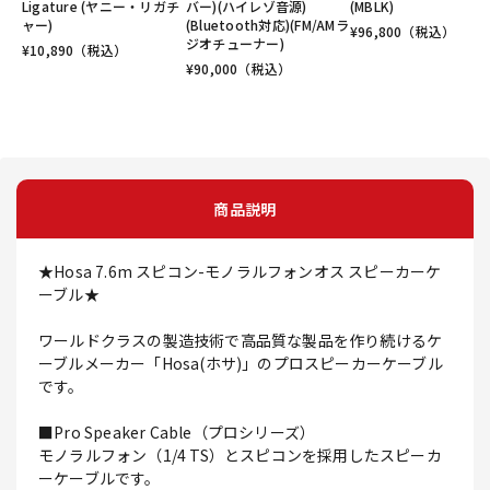
Ligature (ヤニー・リガチ
バー)(ハイレゾ音源)
(MBLK)
ャー)
(Bluetooth対応)(FM/AMラ
¥
96,800
（税込）
ジオチューナー)
¥
10,890
（税込）
¥
90,000
（税込）
商品説明
★Hosa 7.6m スピコン-モノラルフォンオス スピーカーケ
ーブル★
ワールドクラスの製造技術で高品質な製品を作り続けるケ
ーブルメーカー「Hosa(ホサ)」のプロスピーカーケーブル
です。
■Pro Speaker Cable（プロシリーズ）
モノラルフォン（1/4 TS）とスピコンを採用したスピーカ
ーケーブルです。