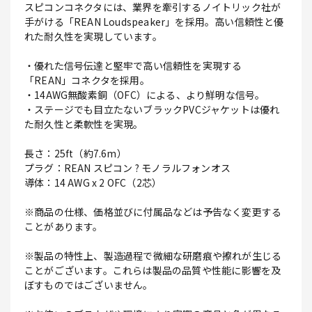
スピコンコネクタには、業界を牽引するノイトリック社が
手がける「REAN Loudspeaker」を採用。高い信頼性と優
れた耐久性を実現しています。
・優れた信号伝達と堅牢で高い信頼性を実現する
「REAN」コネクタを採用。
・14AWG無酸素銅（OFC）による、より鮮明な信号。
・ステージでも目立たないブラックPVCジャケットは優れ
た耐久性と柔軟性を実現。
長さ：25ft（約7.6m）
プラグ：REAN スピコン ? モノラルフォンオス
導体：14 AWG x 2 OFC（2芯）
※商品の仕様、価格並びに付属品などは予告なく変更する
ことがあります。
※製品の特性上、製造過程で微細な研磨痕や擦れが生じる
ことがございます。これらは製品の品質や性能に影響を及
ぼすものではございません。