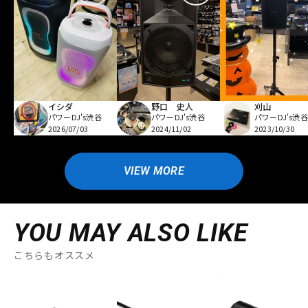
イシダ
野口 史人
刈山
パワーDJ's渋谷
パワーDJ's渋谷
パワーDJ's渋谷
2026/07/03
2024/11/02
2023/10/30
VIEW MORE
YOU MAY ALSO LIKE
こちらもオススメ