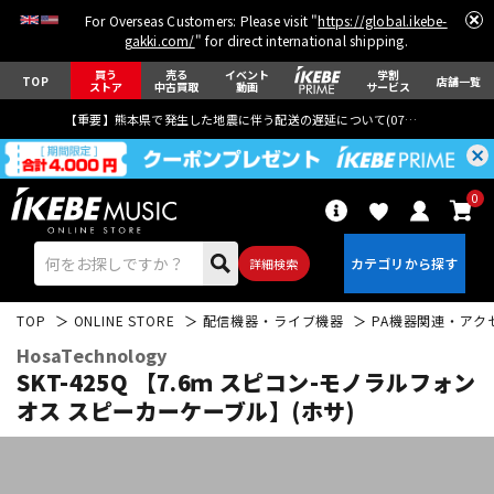
For Overseas Customers: Please visit "
https://global.ikebe-
gakki.com/
" for direct international shipping.
買う
売る
イベント
学割
TOP
店舗一覧
ストア
中古買取
動画
サービス
【重要】熊本県で発生した地震に伴う配送の遅延について(
07月29日
更新)
0
詳細検索
TOP
ONLINE STORE
配信機器・ライブ機器
PA機器関連・アク
HosaTechnology
SKT-425Q 【7.6ｍ スピコン-モノラルフォン
オス スピーカーケーブル】(ホサ)
エレキギター
アコギ/エレアコ