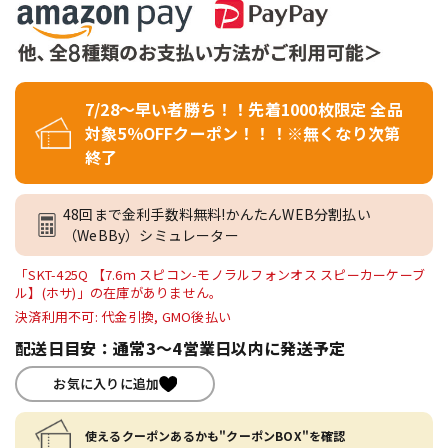
7/28～早い者勝ち！！先着1000枚限定 全品
対象5％OFFクーポン！！！※無くなり次第
終了
48回まで金利手数料無料!かんたんWEB分割払い
（WeBBy）シミュレーター
「SKT-425Q 【7.6ｍ スピコン-モノラルフォンオス スピーカーケーブ
ル】(ホサ)」の在庫がありません。
決済利用不可: 代金引換, GMO後払い
配送日目安：通常3～4営業日以内に発送予定
お気に入りに追加
使えるクーポンあるかも"クーポンBOX"を確認