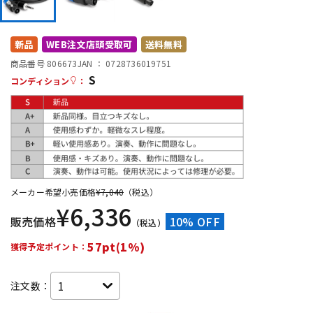
DTM オンライン納品
レコーディング機器
新品
WEB注文店頭受取可
送料無料
配信/ライブ機器
楽器アクセサリ
商品番号 806673
JAN ：
0728736019751
S
コンディション
：
中古
ヴィンテージ
メーカー希望小売価格
¥
7,040
（税込）
¥
6,336
販売価格
10% OFF
（税込）
57pt(1%)
獲得予定ポイント：
注文数：