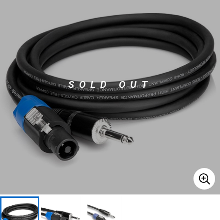
ベース
ウクレレ
ドラム
パーカッション
SOLD OUT
キーボード
電子ピアノ
管楽器
その他楽器
アンプ
エフェクター
DJ機器
DTM