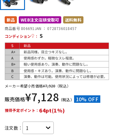
DTM オンライン納品
レコーディング機器
新品
WEB注文店頭受取可
送料無料
配信/ライブ機器
楽器アクセサリ
商品番号 806691
JAN ：
0728736018457
S
コンディション
：
中古
ヴィンテージ
メーカー希望小売価格
¥
7,920
（税込）
¥
7,128
販売価格
10% OFF
（税込）
64pt(1%)
獲得予定ポイント：
注文数：