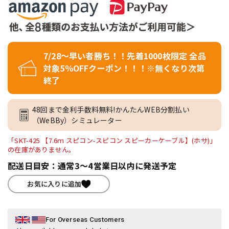
7/28～早い者勝ち！！先着1000枚限定 全品
対象5％OFFクーポン！！！※無くなり次第
終了
48回まで金利手数料無料!かんたんWEB分割払い
（WeBBy）シミュレーター
「SKT-425 【7.6ｍ スピコン-スピコン スピーカーケーブル】(ホサ)」
の在庫がありません。
配送日目安：通常3～4営業日以内に発送予定
お気に入りに追加
For Overseas Customers