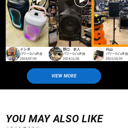
イシダ
野口 史人
刈山
パワーDJ's渋谷
パワーDJ's渋谷
パワーDJ's渋谷
2026/07/03
2024/11/02
2023/10/30
VIEW MORE
YOU MAY ALSO LIKE