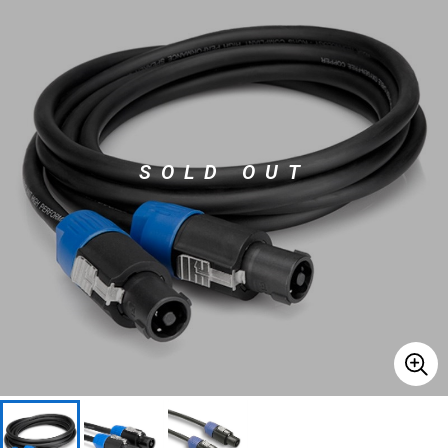
ベース
ウクレレ
ドラム
パーカッション
SOLD OUT
キーボード
電子ピアノ
管楽器
その他楽器
アンプ
エフェクター
DJ機器
DTM