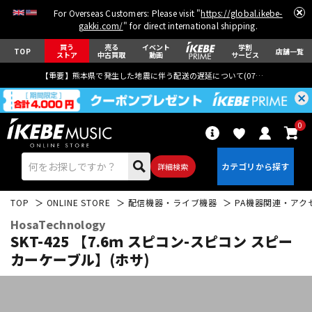
For Overseas Customers: Please visit "
https://global.ikebe-
gakki.com/
" for direct international shipping.
買う
売る
イベント
学割
TOP
店舗一覧
ストア
中古買取
動画
サービス
【重要】熊本県で発生した地震に伴う配送の遅延について(
07月29日
更新)
0
詳細検索
TOP
ONLINE STORE
配信機器・ライブ機器
PA機器関連・アク
HosaTechnology
SKT-425 【7.6ｍ スピコン-スピコン スピー
カーケーブル】(ホサ)
エレキギター
アコギ/エレアコ