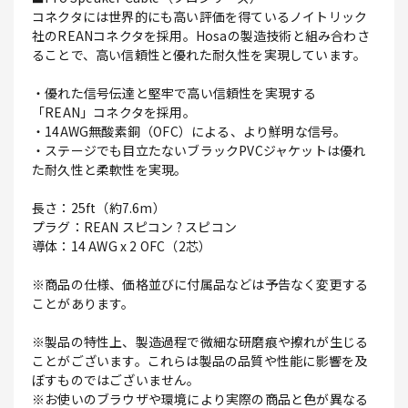
コネクタには世界的にも高い評価を得ているノイトリック
社のREANコネクタを採用。Hosaの製造技術と組み合わさ
ることで、高い信頼性と優れた耐久性を実現しています。
・優れた信号伝達と堅牢で高い信頼性を実現する
「REAN」コネクタを採用。
・14AWG無酸素銅（OFC）による、より鮮明な信号。
・ステージでも目立たないブラックPVCジャケットは優れ
た耐久性と柔軟性を実現。
長さ：25ft（約7.6m）
プラグ：REAN スピコン ? スピコン
導体：14 AWG x 2 OFC（2芯）
※商品の仕様、価格並びに付属品などは予告なく変更する
ことがあります。
※製品の特性上、製造過程で微細な研磨痕や擦れが生じる
ことがございます。これらは製品の品質や性能に影響を及
ぼすものではございません。
※お使いのブラウザや環境により実際の商品と色が異なる