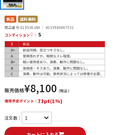
DTM オンライン納品
レコーディング機器
新品
送料無料
配信/ライブ機器
楽器アクセサリ
商品番号 819538
JAN ：
4533940067551
S
コンディション
：
中古
ヴィンテージ
¥
8,100
販売価格
（税込）
73pt(1%)
獲得予定ポイント：
注文数：
カートに入れる