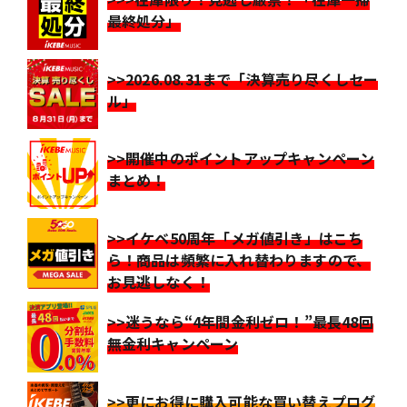
最終処分」
>>2026.08.31まで「決算売り尽くしセー
ル」
>>開催中のポイントアップキャンペーン
まとめ！
>>イケベ50周年「メガ値引き」はこち
ら！商品は頻繁に入れ替わりますので、
お見逃しなく！
>>迷うなら“4年間金利ゼロ！”最長48回
無金利キャンペーン
>>更にお得に購入可能な買い替えプログ