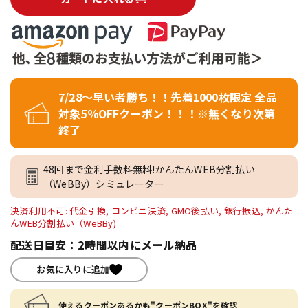
7/28～早い者勝ち！！先着1000枚限定 全品
対象5％OFFクーポン！！！※無くなり次第
終了
48回まで金利手数料無料!かんたんWEB分割払い
（WeBBy）シミュレーター
決済利用不可: 代金引換, コンビニ決済, GMO後払い, 銀行振込, かんた
んWEB分割払い（WeBBy)
配送日目安：2時間以内にメール納品
お気に入りに追加
使えるクーポンあるかも"クーポンBOX"を確認