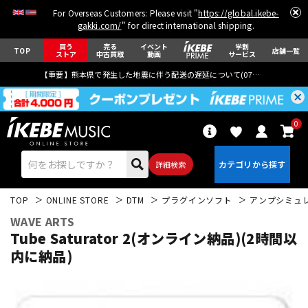
For Overseas Customers: Please visit "
https://global.ikebe-
gakki.com/
" for direct international shipping.
買う
売る
イベント
学割
TOP
店舗一覧
ストア
中古買取
動画
サービス
【重要】熊本県で発生した地震に伴う配送の遅延について(
07月29日
更新)
0
詳細検索
TOP
ONLINE STORE
DTM
プラグインソフト
アンプシミュ
WAVE ARTS
Tube Saturator 2(オンライン納品)(2時間以
内に納品)
エレキギター
アコギ/エレアコ