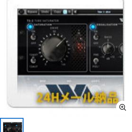
ベース
ウクレレ
ドラム
パーカッション
キーボード
電子ピアノ
管楽器
その他楽器
アンプ
エフェクター
DJ機器
DTM