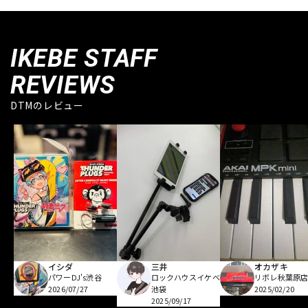
IKEBE STAFF
REVIEWS
DTMのレビュー
イシダ
三井
オカザキ
パワーDJ's渋谷
ロックハウスイケベ
リボレ秋葉原
2026/07/27
池袋
2025/02/20
2025/09/17