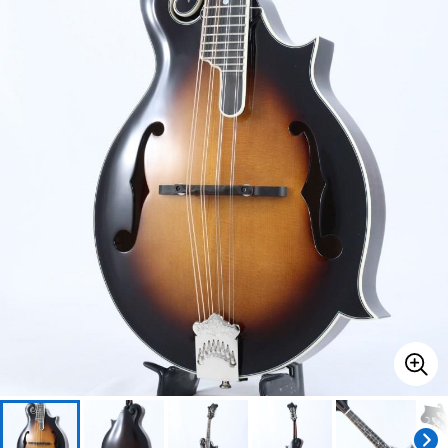
ベース
ウクレレ
ドラム
パーカッション
キーボード
電子ピアノ
管楽器
その他楽器
アンプ
エフェクター
DJ機器
DTM