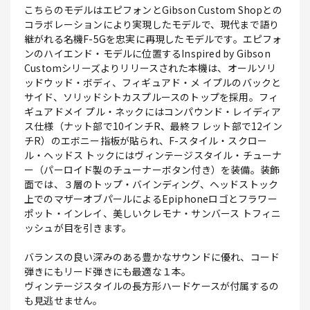
こちらのモデルはエピフォンとGibson Custom Shopとの
コラボレーションにより実現したモデルで、現代まで語り
継がれる名機F-5Gを忠実に再現したモデルです。エピフォ
ンのハイエンド・モデルに位置するInspired by Gibson
Customシリーズよりリリースされた本機は、オールソリ
ッドウッド・ボディ、フィギュアド・メ イプルのバックと
サイド、ソリッドシトカスプルースのトップを採用。フィ
ギュアドメイ プル・ネックにはコンパウンド・レイディア
ス仕様（ナット部で10インチR、最終フ レット部で12イン
チR）のエボニー指板が貼られ、F-スタイル・スクロー
ル・ヘッドス トックにはヴィンテージスタイル・チューナ
ー（パーロイド製のチューナーボタン付き）を装備。装飾
面では、３層のトップ・バインディング、ヘッドストック
上でのマザーオブパールによるEpiphoneロゴとフラワー
ポット・インレイ、美しいクレモナ・サンバース トフィニ
ッシュが目を引きます。
バランスの良い深みのある豊かなサウンドに優れ、コード
弾きにもリード弾きにも最適な１本。
ヴィンテージスタイルの長方形ハードケースが付属するの
も見逃せません。