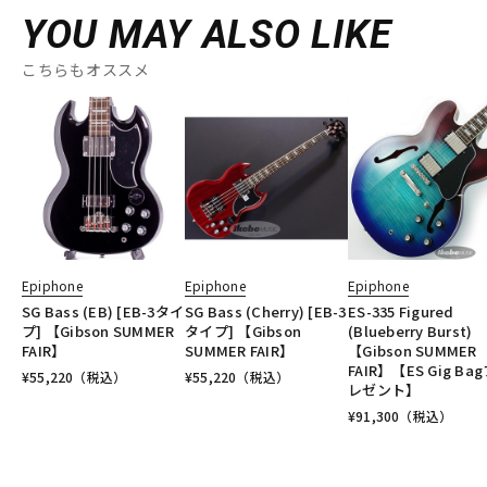
YOU MAY ALSO LIKE
こちらもオススメ
Epiphone
Epiphone
Epiphone
SG Bass (EB) [EB-3タイ
SG Bass (Cherry) [EB-3
ES-335 Figured
プ] 【Gibson SUMMER
タイプ] 【Gibson
(Blueberry Burst)
FAIR】
SUMMER FAIR】
【Gibson SUMMER
FAIR】【ES Gig Ba
¥
55,220
（税込）
¥
55,220
（税込）
レゼント】
¥
91,300
（税込）