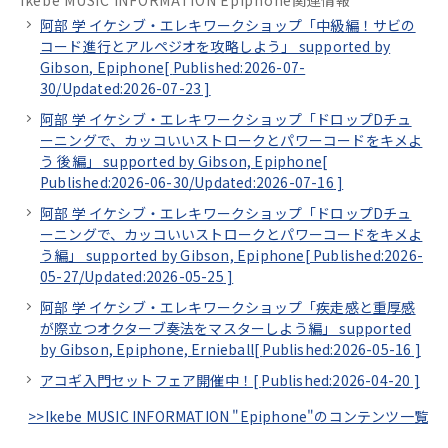
Ikebe MUSIC INFORMATION Epiphone関連情報
阿部 学 イケシブ・エレキワークショップ「中級編！サビの
コード進行とアルペジオを攻略しよう」 supported by
Gibson, Epiphone[
Published:2026-07-
30/
Updated:2026-07-23
]
阿部 学 イケシブ・エレキワークショップ「ドロップDチュ
ーニングで、カッコいいストロークとパワーコードをキメよ
う 後編」 supported by Gibson, Epiphone[
Published:2026-06-30/
Updated:2026-07-16
]
阿部 学 イケシブ・エレキワークショップ「ドロップDチュ
ーニングで、カッコいいストロークとパワーコードをキメよ
う編」 supported by Gibson, Epiphone[
Published:2026-
05-27/
Updated:2026-05-25
]
阿部 学 イケシブ・エレキワークショップ「疾走感と重厚感
が際立つオクターブ奏法をマスターしよう編」 supported
by Gibson, Epiphone, Ernieball[
Published:2026-05-16
]
アコギ入門セットフェア開催中！[
Published:2026-04-20
]
>>Ikebe MUSIC INFORMATION "Epiphone"のコンテンツ一覧