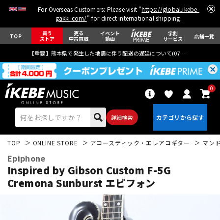
For Overseas Customers: Please visit "
https://global.ikebe-
gakki.com/
" for direct international shipping.
買う
売る
イベント
学割
TOP
店舗一覧
ストア
中古買取
動画
サービス
【重要】熊本県で発生した地震に伴う配送の遅延について(
07月29日
更新)
0
詳細検索
TOP
ONLINE STORE
アコースティック・エレアコギター
マン
Epiphone
Inspired by Gibson Custom F-5G
Cremona Sunburst エピフォン
エレキギター
アコギ/エレアコ