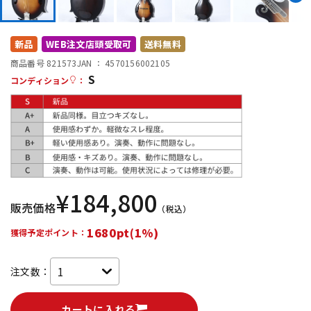
DTM オンライン納品
レコーディング機器
新品
WEB注文店頭受取可
送料無料
配信/ライブ機器
楽器アクセサリ
商品番号 821573
JAN ：
4570156002105
S
コンディション
：
中古
ヴィンテージ
¥
184,800
販売価格
（税込）
1680pt(1%)
獲得予定ポイント：
注文数：
カートに入れる