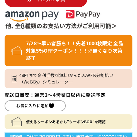
7/28～早い者勝ち！！先着1000枚限定 全品
対象5％OFFクーポン！！！※無くなり次第
終了
48回まで金利手数料無料!かんたんWEB分割払い
（WeBBy）シミュレーター
配送日目安：通常3～4営業日以内に発送予定
お気に入りに追加
使えるクーポンあるかも"クーポンBOX"を確認