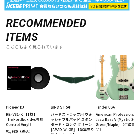
RECOMMENDED
ITEMS
こちらもよく見られています
Pioneer DJ
BIRD STRAP
Fender USA
RB-VS1-K 【1枚】
バードストラップ用 ウォ
American Professional
【rekordbox dvs専用
ッシャブルパッド スタン
Jazz Bass V (Mystic S
Control Vinyl】
ダード・ロング グリーン
Green/Maple) 【生
[APAD-W-GR] 【決算売り
品】
¥
1,980
（税込）