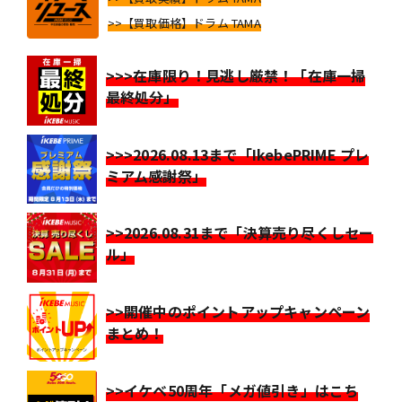
>>【買取価格】ドラム TAMA
>>>在庫限り！見逃し厳禁！「在庫一掃
最終処分」
>>>2026.08.13まで「IkebePRIME プレ
ミアム感謝祭」
>>2026.08.31まで「決算売り尽くしセー
ル」
>>開催中のポイントアップキャンペーン
まとめ！
>>イケベ50周年「メガ値引き」はこち