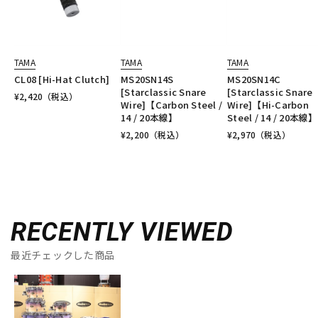
TAMA
TAMA
TAMA
CL08 [Hi-Hat Clutch]
MS20SN14S
MS20SN14C
[Starclassic Snare
[Starclassic Snare
¥
2,420
（税込）
Wire]【Carbon Steel /
Wire]【Hi-Carbon
14 / 20本線】
Steel / 14 / 20本線】
¥
2,200
（税込）
¥
2,970
（税込）
RECENTLY VIEWED
最近チェックした商品