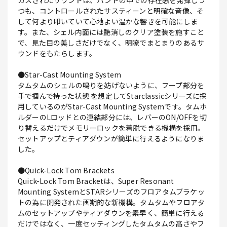
カスされたサウンドは、バンドの中での存在感を発揮しつ
つも、コントロールされたサスティーンと明確な音像、そ
して何より叩いていて心地よい温かな響きを可能にしま
す。また、シェル内面には艶消しのクリア塗装を施すこと
で、見た目の美しさだけでなく、明瞭でまとまりのあるサ
ウンドをもたらします。
●Star-Cast Mounting System
タムタムのシェルの鳴りを妨げないように、フープ部分を
手で掴んで持った状態 を想定してStarclassicシリーズに採
用しているのがStar-Cast Mounting Systemです。タムホ
ルダーのLロッドとの連結部分には、レバーのON/OFFを切
り替えるだけでメモリーロックを着脱できる機構を採用。
セットアップとティアダウンが簡単に行えるようになりま
した。
●Quick-Lock Tom Brackets
Quick-Lock Tom Bracketは、Super Resonant
Mounting SystemとSTARシリーズのフロアタムブラケッ
トの為に開発された画期的な新機構。タムタムやフロアタ
ムのセットアップやティアダウンを素早く、簡単に行える
だけではなく、一度セッティングしたタムタムの高さやフ