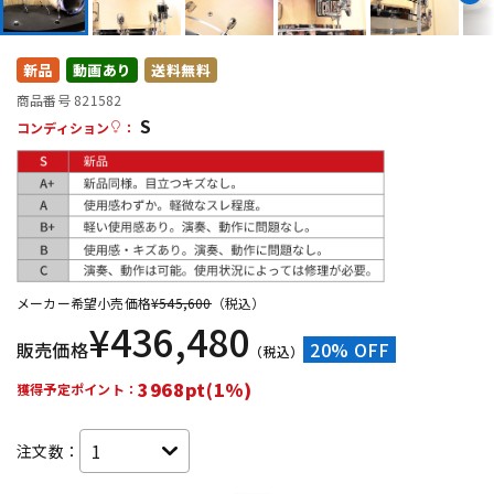
DTM オンライン納品
レコーディング機器
新品
動画あり
送料無料
配信/ライブ機器
楽器アクセサリ
商品番号 821582
S
コンディション
：
中古
ヴィンテージ
メーカー希望小売価格
¥
545,600
（税込）
¥
436,480
販売価格
20% OFF
（税込）
3968pt(1%)
獲得予定ポイント：
注文数：