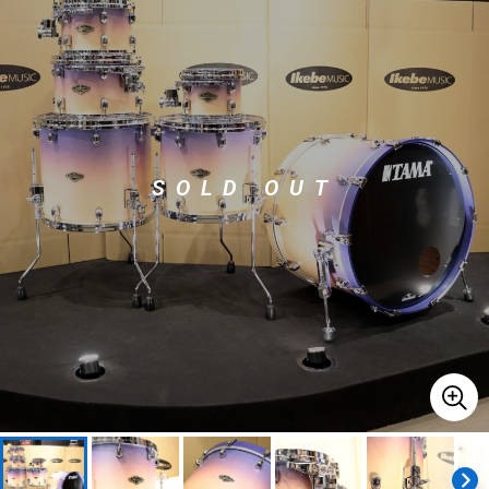
ベース
ウクレレ
ドラム
パーカッション
SOLD OUT
キーボード
電子ピアノ
管楽器
その他楽器
アンプ
エフェクター
DJ機器
DTM