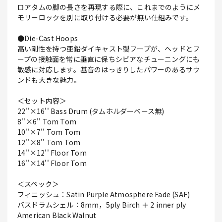
ロアタムの脚の長さを再現する際に、これまでのようにメ
モリーロックを別に取り付ける必要が無い仕組みです。
●Die-Cast Hoops
高い剛性を持つ亜鉛ダイキャスト製フープが、ヘッドとフ
ープの接触面を常に垂直に保ちシビアなチューニングにも
敏感に対応します。基音のはっきりしたパワーのあるサウ
ンドも大きな魅力。
＜セット内容＞
22''×16'' Bass Drum (タムホルダーベース無)
8''×6'' Tom Tom
10''×7'' Tom Tom
12''×8'' Tom Tom
14''×12'' Floor Tom
16''×14'' Floor Tom
＜スペック＞
フィニッシュ：Satin Purple Atmosphere Fade (SAF)
バスドラムシェル：8mm，5ply Birch ＋ 2 inner ply
American Black Walnut