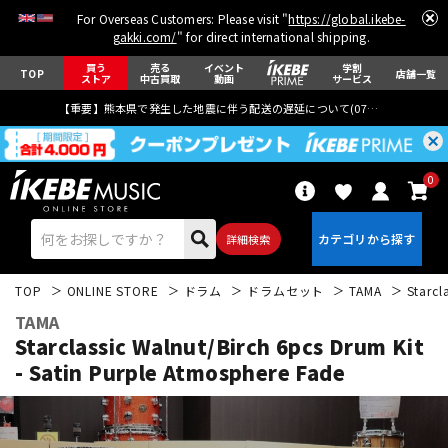
For Overseas Customers: Please visit "
https://global.ikebe-
gakki.com/
" for direct international shipping.
買う
売る
イベント
学割
TOP
店舗一覧
ストア
中古買取
動画
サービス
【重要】熊本県で発生した地震に伴う配送の遅延について(
07月29日
更新)
0
詳細検索
TOP
ONLINE STORE
ドラム
ドラムセット
TAMA
Starcl
TAMA
Starclassic Walnut/Birch 6pcs Drum Kit
- Satin Purple Atmosphere Fade
エレキギター
アコギ/エレアコ