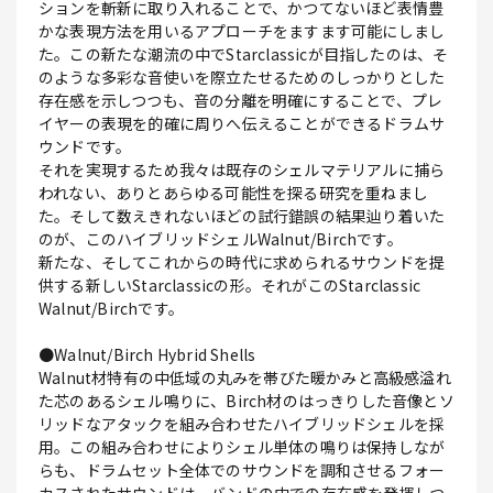
ションを斬新に取り入れることで、かつてないほど表情豊
かな表現方法を用いるアプローチをますます可能にしまし
た。この新たな潮流の中でStarclassicが目指したのは、そ
のような多彩な音使いを際立たせるためのしっかりとした
存在感を示しつつも、音の分離を明確にすることで、プレ
イヤーの表現を的確に周りへ伝えることができるドラムサ
ウンドです。
それを実現するため我々は既存のシェルマテリアルに捕ら
われない、ありとあらゆる可能性を探る研究を重ねまし
た。そして数えきれないほどの試行錯誤の結果辿り着いた
のが、このハイブリッドシェルWalnut/Birchです。
新たな、そしてこれからの時代に求められるサウンドを提
供する新しいStarclassicの形。それがこのStarclassic
Walnut/Birchです。
●Walnut/Birch Hybrid Shells
Walnut材特有の中低域の丸みを帯びた暖かみと高級感溢れ
た芯のあるシェル鳴りに、Birch材のはっきりした音像とソ
リッドなアタックを組み合わせたハイブリッドシェルを採
用。この組み合わせによりシェル単体の鳴りは保持しなが
らも、ドラムセット全体でのサウンドを調和させるフォー