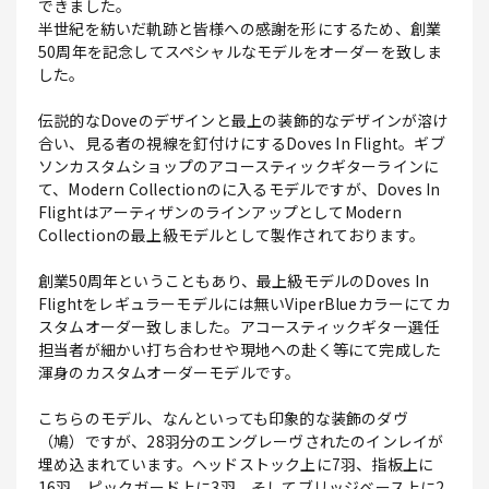
できました。
半世紀を紡いだ軌跡と皆様への感謝を形にするため、創業
50周年を記念してスペシャルなモデルをオーダーを致しま
した。
伝説的なDoveのデザインと最上の装飾的なデザインが溶け
合い、見る者の視線を釘付けにするDoves In Flight。ギブ
ソンカスタムショップのアコースティックギターラインに
て、Modern Collectionのに入るモデルですが、Doves In
FlightはアーティザンのラインアップとしてModern
Collectionの最上級モデルとして製作されております。
創業50周年ということもあり、最上級モデルのDoves In
Flightをレギュラーモデルには無いViperBlueカラーにてカ
スタムオーダー致しました。アコースティックギター選任
担当者が細かい打ち合わせや現地への赴く等にて完成した
渾身のカスタムオーダーモデルです。
こちらのモデル、なんといっても印象的な装飾のダヴ
（鳩）ですが、28羽分のエングレーヴされたのインレイが
埋め込まれています。ヘッドストック上に7羽、指板上に
16羽、ピックガード上に3羽、そしてブリッジベース上に2