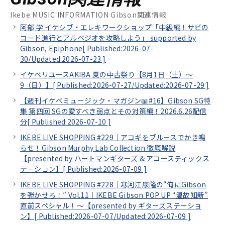
Ikebe MUSIC INFORMATION Gibson関連情報
阿部 学 イケシブ・エレキワークショップ「中級編！サビの
コード進行とアルペジオを攻略しよう」 supported by
Gibson, Epiphone[
Published:2026-07-
30/
Updated:2026-07-23
]
イケベリユースAKIBA 夏の中古祭り【8月1日（土）～
9（日）】[
Published:2026-07-27/
Updated:2026-07-29
]
【週刊イケベミュージック・マガジン📖#16】Gibson SG特
集 第四回 SGの愛すべき弱点とその対策編！2026.6.26配信
分[
Published:2026-07-10
]
IKEBE LIVE SHOPPING #229｜アコギをブルースでかき鳴
らせ！Gibson Murphy Lab Collection 徹底解説
【presented by ハートマンギターズ & アコースティックス
テーション】[
Published:2026-07-09
]
IKEBE LIVE SHOPPING #228｜寒河江康隆の“俺にGibson
を弾かせろ！” Vol.11｜IKEBE Gibson POP UP “温故知新”
直前スペシャル！～【presented by ギターズステーショ
ン】[
Published:2026-07-07/
Updated:2026-07-09
]