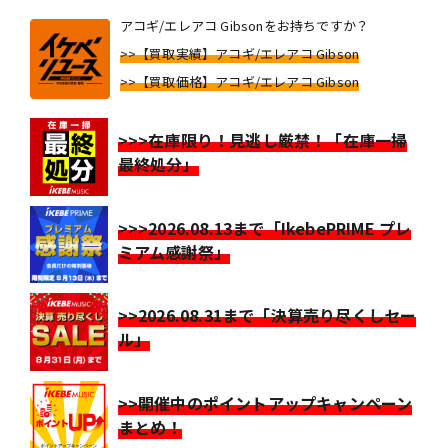
アコギ/エレアコ Gibsonをお持ちですか？
>>【買取実績】アコギ/エレアコ Gibson
>>【買取価格】アコギ/エレアコ Gibson
>>>在庫限り！見逃し厳禁！「在庫一掃
最終処分」
>>>2026.08.13まで「IkebePRIME プレ
ミアム感謝祭」
>>2026.08.31まで「決算売り尽くしセー
ル」
>>開催中のポイントアップキャンペーン
まとめ！