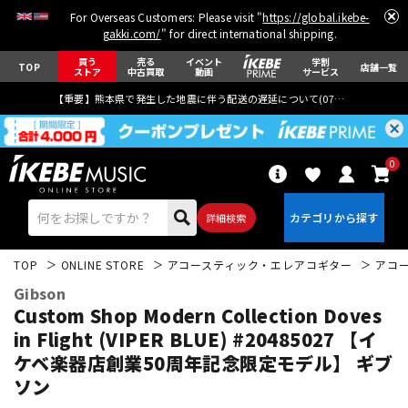
For Overseas Customers: Please visit "
https://global.ikebe-
gakki.com/
" for direct international shipping.
買う
売る
イベント
学割
TOP
店舗一覧
ストア
中古買取
動画
サービス
【重要】熊本県で発生した地震に伴う配送の遅延について(
07月29日
更新)
0
詳細検索
TOP
ONLINE STORE
アコースティック・エレアコギター
アコ
Gibson
Custom Shop Modern Collection Doves
in Flight (VIPER BLUE) #20485027 【イ
ケベ楽器店創業50周年記念限定モデル】 ギブ
エレキギター
アコギ/エレアコ
ソン