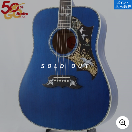
ポイント
10%
還元
ベース
ウクレレ
ドラム
パーカッション
キーボード
電子ピアノ
SOLD OUT
管楽器
その他楽器
アンプ
エフェクター
DJ機器
DTM