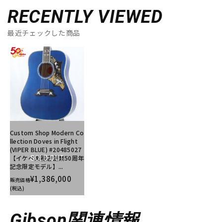
RECENTLY VIEWED
最近チェックした商品
Custom Shop Modern Co
llection Doves in Flight
(VIPER BLUE) #20485027
【イケベ楽器店創業50周年
SOLD OUT
記念限定モデル】...
¥1,386,000
販売価格
(税込)
Gibson関連情報