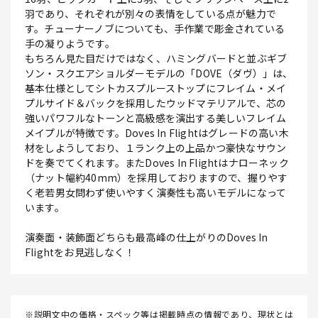
羽であり、それぞれが別々の表情をしている点が魅力で
す。チューナーノブについても、手作業で彫金されている
手の凝りようです。
もちろん見た目だけではなく、ハミングバードと並ぶギブ
ソン・スクエアショルダーモデルの「DOVE（ダヴ）」は、
基本仕様としてシトカスプルーストップにフレイム・メイ
プルサイド＆バックを採用したウッドマテリアルで、芯の
強いパワフルなトーンと高級感を演出する美しいフレイム
メイプルが特徴です。Doves In Flightはグレードの高い木
材をしようしており、１ランク上の上品かつ豪快なサウン
ドを奏でてくれます。またDoves In Flightはナローネック
（ナット幅約40mm）を採用しておりますので、握りやす
く老若男女問わず使いやすく演奏性も高いモデルになって
います。
演奏面・装飾面どちらも最高峰の仕上がりのDoves In
Flightをお見逃しなく！
※説明文中の価格・スペック等は掲載時点の情報であり、現状とは