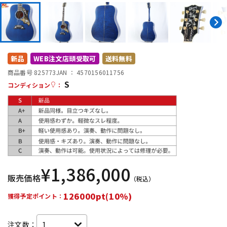
DTM オンライン納品
レコーディング機器
配信/ライブ機器
楽器アクセサリ
新品
WEB注文店頭受取可
送料無料
商品番号 825773
JAN ：
4570156011756
中古
ヴィンテージ
S
コンディション
：
¥
1,386,000
販売価格
（税込）
126000pt(10%)
獲得予定ポイント：
注文数：