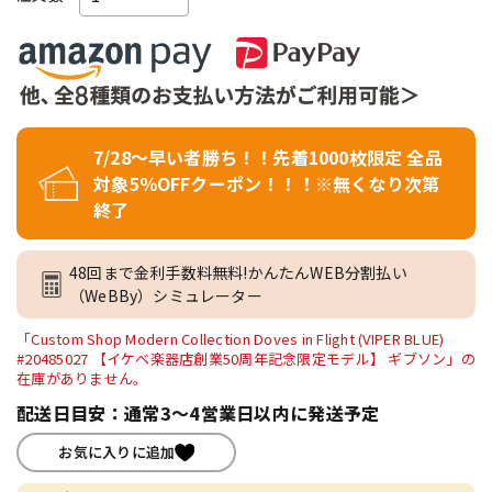
7/28～早い者勝ち！！先着1000枚限定 全品
対象5％OFFクーポン！！！※無くなり次第
終了
48回まで金利手数料無料!かんたんWEB分割払い
（WeBBy）シミュレーター
「Custom Shop Modern Collection Doves in Flight (VIPER BLUE)
#20485027 【イケベ楽器店創業50周年記念限定モデル】 ギブソン」の
在庫がありません。
配送日目安：通常3～4営業日以内に発送予定
お気に入りに追加