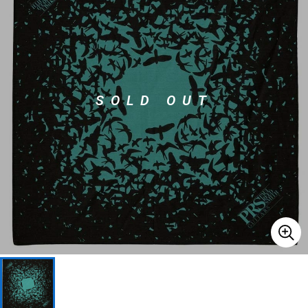
ベース
ウクレレ
ドラム
パーカッション
SOLD OUT
キーボード
電子ピアノ
管楽器
その他楽器
アンプ
エフェクター
DJ機器
DTM