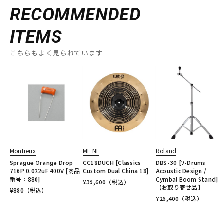
RECOMMENDED
ITEMS
こちらもよく見られています
Montreux
MEINL
Roland
Sprague Orange Drop
CC18DUCH [Classics
DBS-30 [V-Drums
716P 0.022uF 400V [商品
Custom Dual China 18]
Acoustic Design /
番号：880]
Cymbal Boom Stand]
¥
39,600
（税込）
【お取り寄せ品】
¥
880
（税込）
¥
26,400
（税込）