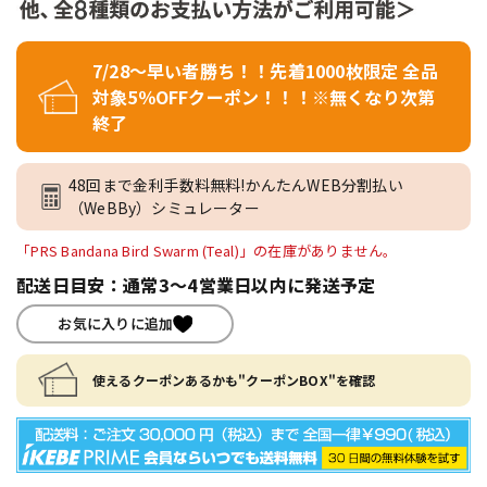
7/28～早い者勝ち！！先着1000枚限定 全品
対象5％OFFクーポン！！！※無くなり次第
終了
48回まで金利手数料無料!かんたんWEB分割払い
（WeBBy）シミュレーター
「PRS Bandana Bird Swarm (Teal)」の在庫がありません。
配送日目安：通常3～4営業日以内に発送予定
お気に入りに追加
使えるクーポンあるかも"クーポンBOX"を確認