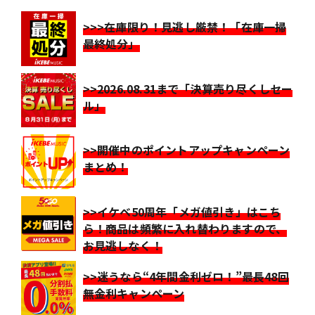
>>>在庫限り！見逃し厳禁！「在庫一掃
最終処分」
>>2026.08.31まで「決算売り尽くしセー
ル」
>>開催中のポイントアップキャンペーン
まとめ！
>>イケベ50周年「メガ値引き」はこち
ら！商品は頻繁に入れ替わりますので、
お見逃しなく！
>>迷うなら“4年間金利ゼロ！”最長48回
無金利キャンペーン