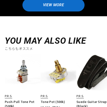
VIEW MORE
YOU MAY ALSO LIKE
こちらもオススメ
P.R.S.
P.R.S.
P.R.S.
Push-Pull Tone Pot
Tone Pot (500k)
Suede Guitar Strap
(500k)
(Black)