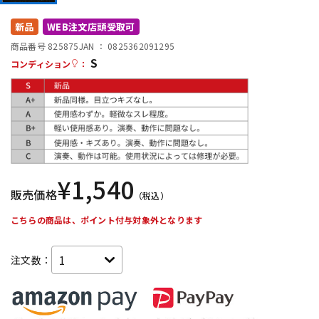
DTM オンライン納品
レコーディング機器
新品
WEB注文店頭受取可
商品番号 825875
JAN ：
0825362091295
S
配信/ライブ機器
楽器アクセサリ
コンディション
：
中古
ヴィンテージ
¥
1,540
販売価格
（税込）
こちらの商品は、ポイント付与対象外となります
注文数：