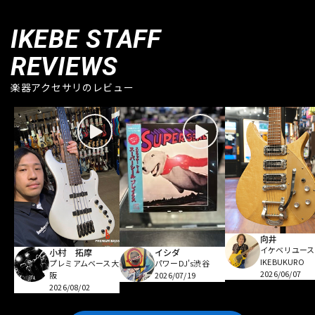
IKEBE STAFF
REVIEWS
楽器アクセサリのレビュー
向井
イケベリユース
小村 拓摩
イシダ
IKEBUKURO
プレミアムベース大
パワーDJ's渋谷
2026/06/07
阪
2026/07/19
2026/08/02