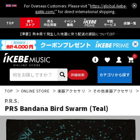
For Overseas Customers: Please visit "
https://global.ikebe-
gakki.com/
" for direct international shipping.
買う
売る
イベント
学割
TOP
店舗一覧
ストア
中古買取
動画
サービス
【重要】熊本県で発生した地震に伴う配送の遅延について(
07月29日
更新)
0
詳細検索
TOP
ONLINE STORE
楽器アクセサリ
その他楽器アクセサリ
P.R.S.
PRS Bandana Bird Swarm (Teal)
エレキギター
アコギ/エレアコ