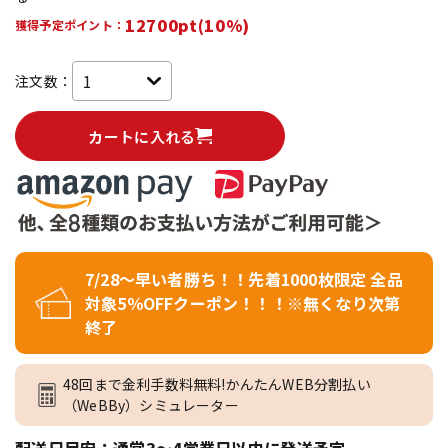
12700pt(10%)
獲得予定ポイント：
注文数：
カートに入れる
7/28～早い者勝ち！！先着1000枚限定 全品
対象5％OFFクーポン！！！※無くなり次第
終了
48回まで金利手数料無料!かんたんWEB分割払い
（WeBBy）シミュレーター