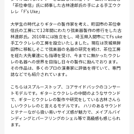
「茶位幸信」氏に師事した古林達郎氏の手による手工ウク
レレ「F's Uke」
大学生の時代よりギターの製作家を考え、町田市の茶位幸
信氏の工房にて12年間にわたり弦楽器製作の修行をした古
林達郎氏。2010年には独立をし、埼玉県入間市にてFs uke
手工ウクレレの工房を設立いたしました。現在は茨城県鉾
田市に移転しそこで弦楽器の名器の研究を続け、茶位工房
を経た大先輩達にも指導を受け、今までに無かったウクレ
レの名器への世界を目指し日々の製作に励んでおります。
その作品は、多くのプロの演奏家に評価を得ていて、専門
誌などでも紹介されています。
こちらはスプルーストップ、コアサイドバックのコンサー
トモデルです。ギターとウクレレの中間のようなサウンド
で、ギターとウクレレの製作や研究をしている古林さんら
しいウクレレのと言えるモデルです。 ハリのあるサウンド
とテナーながら扱い易いサイズ感が魅力で、メイプルバイ
ンディングとパーフリングのシェル等で高級感も感じられ
ます。