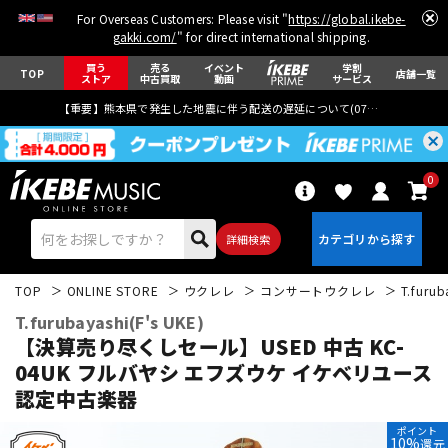
For Overseas Customers: Please visit "
https://global.ikebe-
gakki.com/
" for direct international shipping.
買う
売る
イベント
学割
TOP
店舗一覧
ストア
中古買取
動画
サービス
【重要】熊本県で発生した地震に伴う配送の遅延について(
07月29日
更新)
0
詳細検索
TOP
ONLINE STORE
ウクレレ
コンサートウクレレ
T.furub
T.furubayashi(F's UKE)
【決算売り尽くしセール】USED 中古 KC-
04UK フルバヤシ エフズウケ
イケベリユース
認定中古楽器
エレキギター
アコギ/エレアコ
ポイント
10%
還元