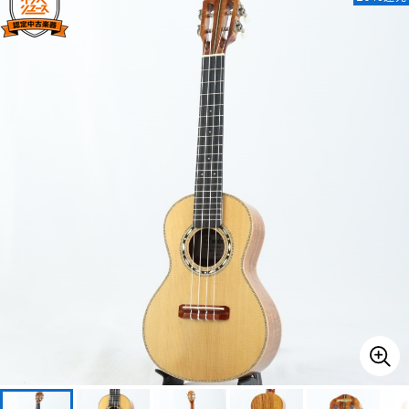
ベース
ウクレレ
ドラム
パーカッション
キーボード
電子ピアノ
管楽器
その他楽器
アンプ
エフェクター
DJ機器
DTM