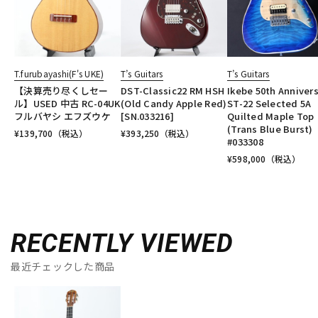
T.furubayashi(F's UKE)
T’s Guitars
T’s Guitars
【決算売り尽くしセー
DST-Classic22 RM HSH
Ikebe 50th Anniver
ル】USED 中古 RC-04UK
(Old Candy Apple Red)
ST-22 Selected 5A
フルバヤシ エフズウケ
[SN.033216]
Quilted Maple Top
(Trans Blue Burst)
¥
139,700
（税込）
¥
393,250
（税込）
#033308
¥
598,000
（税込）
RECENTLY VIEWED
最近チェックした商品