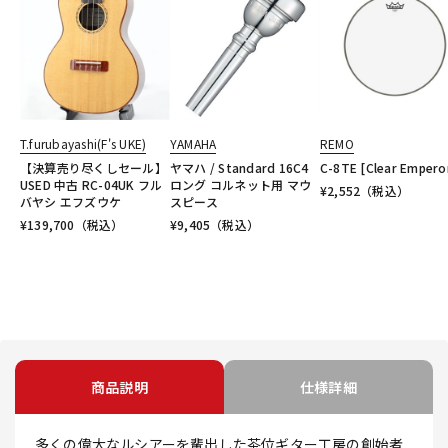
T.furubayashi(F's UKE)
YAMAHA
REMO
【決算売り尽くしセール】
ヤマハ / Standard 16C4
C-8TE [Clear Emperor
USED 中古 RC-04UK フル
ロング コルネット用 マウ
¥
2,552
（税込）
バヤシ エフズウケ
スピース
¥
139,700
（税込）
¥
9,405
（税込）
商品説明
仕様詳細
多くの偉大なルシアーを輩出した茶位ギター工房の創始者