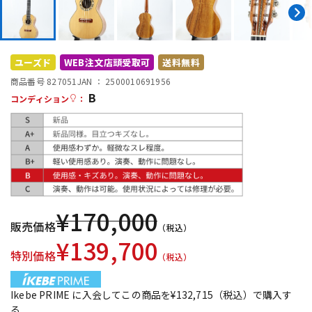
DTM オンライン納品
レコーディング機器
配信/ライブ機器
楽器アクセサリ
ユーズド
WEB注文店頭受取可
送料無料
商品番号 827051
JAN ：
2500010691956
B
コンディション
：
中古
ヴィンテージ
¥
170,000
販売価格
（税込）
¥
139,700
特別価格
（税込）
Ikebe PRIME に入会してこの商品を¥132,715（税込）で購入す
る