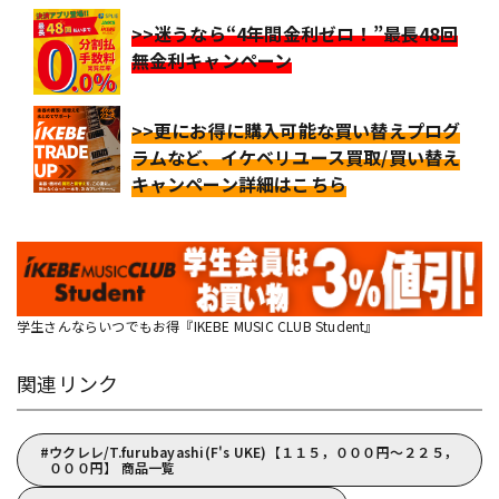
>>迷うなら“4年間金利ゼロ！”最長48回
無金利キャンペーン
>>更にお得に購入可能な買い替えプログ
ラムなど、イケベリユース買取/買い替え
キャンペーン詳細はこちら
学生さんならいつでもお得『IKEBE MUSIC CLUB Student』
関連リンク
ウクレレ/T.furubayashi(F's UKE)【１１５，０００円～２２５，
０００円】 商品一覧