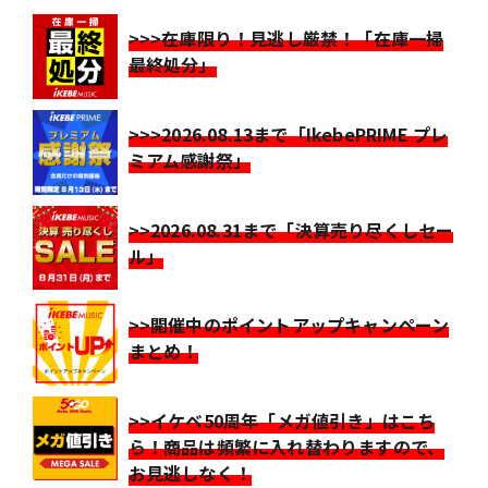
>>>在庫限り！見逃し厳禁！「在庫一掃
最終処分」
>>>2026.08.13まで「IkebePRIME プレ
ミアム感謝祭」
>>2026.08.31まで「決算売り尽くしセー
ル」
>>開催中のポイントアップキャンペーン
まとめ！
>>イケベ50周年「メガ値引き」はこち
ら！商品は頻繁に入れ替わりますので、
お見逃しなく！