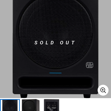
ベース
ウクレレ
ドラム
パーカッション
SOLD OUT
キーボード
電子ピアノ
管楽器
その他楽器
アンプ
エフェクター
DJ機器
DTM