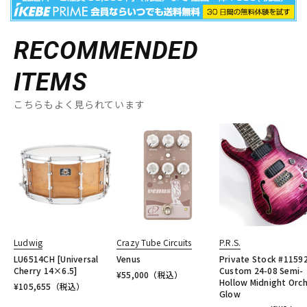
RECOMMENDED
ITEMS
こちらもよく見られています
Ludwig
Crazy Tube Circuits
P.R.S.
LU6514CH [Universal
Venus
Private Stock #1159
Cherry 14×6.5]
Custom 24-08 Semi-
¥
55,000
（税込）
Hollow Midnight Orch
¥
105,655
（税込）
Glow