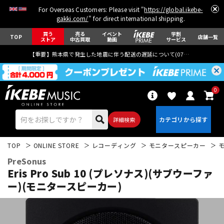
For Overseas Customers: Please visit "
https://global.ikebe-
gakki.com/
" for direct international shipping.
買う
売る
イベント
学割
TOP
店舗一覧
ストア
中古買取
動画
サービス
【重要】熊本県で発生した地震に伴う配送の遅延について(
07月29日
更新)
0
詳細検索
TOP
ONLINE STORE
レコーディング
モニタースピーカー
PreSonus
Eris Pro Sub 10 (プレソナス)(サブウーファ
ー)(モニタースピーカー)
エレキギター
アコギ/エレアコ