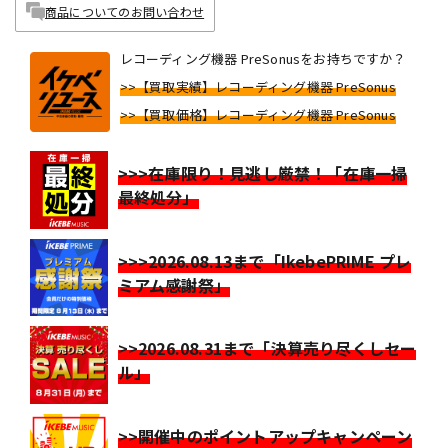
商品についてのお問い合わせ
レコーディング機器 PreSonusをお持ちですか？
>>【買取実績】レコーディング機器 PreSonus
>>【買取価格】レコーディング機器 PreSonus
>>>在庫限り！見逃し厳禁！「在庫一掃
最終処分」
>>>2026.08.13まで「IkebePRIME プレ
ミアム感謝祭」
>>2026.08.31まで「決算売り尽くしセー
ル」
>>開催中のポイントアップキャンペーン