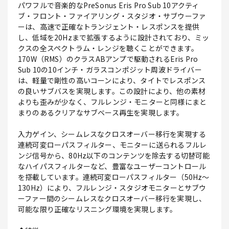
パワフルで音楽的なPreSonus Eris Pro Sub 10アクティ
ブ・フロント・ファイアリング・スタジオ・サブウーファ
ーは、高速で正確なトランジェント・レスポンスを提供
し、低域を20Hzまで拡張するように設計されており、ミッ
クスの全スペクトラム・レンジを聴くことができます。
170W（RMS）のクラスABアンプで駆動されるEris Pro
Sub 10の10インチ・ガラスコンポジット周波ドライバー
は、軽量で剛性の高いコーンにより、タイトでレスポンス
の良いサブバスを実現します。この設計により、他の素材
よりも歪みが少なく、フルレンジ・モニターと同様にまと
まりのあるクリアなサブベース再生を実現します。
入力ゲイン、シームレスなクロスオーバー移行を実現する
連続可変ローパスフィルター、モニターに送られるフルレ
ンジ信号から、80Hz以下のコンテンツを除去する切替可能
なハイパスフィルターなど、豊富なユーザーコントロール
を搭載しています。連続可変ローパスフィルター（50Hz～
130Hz）により、フルレンジ・スタジオモニターとサブウ
ーファー間のシームレスなクロスオーバー移行を実現し、
可能な限り正確なリスニング環境を実現します。