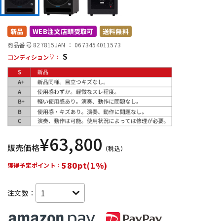
DTM オンライン納品
レコーディング機器
新品
WEB注文店頭受取可
送料無料
配信/ライブ機器
楽器アクセサリ
商品番号 827815
JAN ：
0673454011573
S
コンディション
：
中古
ヴィンテージ
¥
63,800
販売価格
（税込）
580pt(1%)
獲得予定ポイント：
注文数：