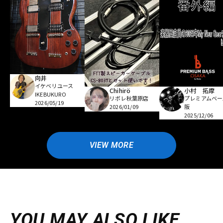
向井
イケベリユース
Chihirö
小村 拓摩
IKEBUKURO
リボレ秋葉原店
プレミアムベー
2026/05/19
2026/01/09
阪
2025/12/06
VIEW MORE
YOU MAY ALSO LIKE