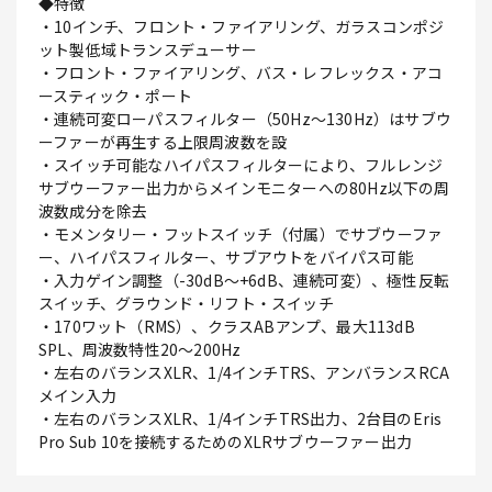
◆特徴
・10インチ、フロント・ファイアリング、ガラスコンポジ
ット製低域トランスデューサー
・フロント・ファイアリング、バス・レフレックス・アコ
ースティック・ポート
・連続可変ローパスフィルター（50Hz～130Hz）はサブウ
ーファーが再生する上限周波数を設
・スイッチ可能なハイパスフィルターにより、フルレンジ
サブウーファー出力からメインモニターへの80Hz以下の周
波数成分を除去
・モメンタリー・フットスイッチ（付属）でサブウーファ
ー、ハイパスフィルター、サブアウトをバイパス可能
・入力ゲイン調整（-30dB～+6dB、連続可変）、極性反転
スイッチ、グラウンド・リフト・スイッチ
・170ワット（RMS）、クラスABアンプ、最大113dB
SPL、周波数特性20～200Hz
・左右のバランスXLR、1/4インチTRS、アンバランスRCA
メイン入力
・左右のバランスXLR、1/4インチTRS出力、2台目のEris
Pro Sub 10を接続するためのXLRサブウーファー出力