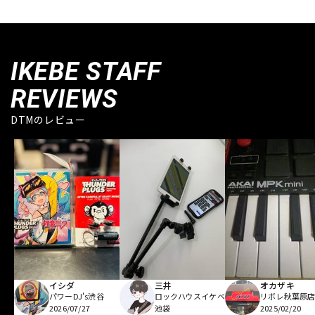
IKEBE STAFF
REVIEWS
DTMのレビュー
イシダ
三井
オカザキ
パワーDJ's渋谷
ロックハウスイケベ
リボレ秋葉原
2026/07/27
池袋
2025/02/20