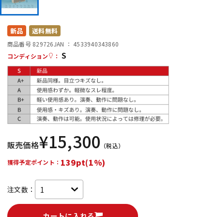
DTM オンライン納品
レコーディング機器
新品
送料無料
配信/ライブ機器
楽器アクセサリ
商品番号 829726
JAN ：
4533940343860
S
コンディション
：
中古
ヴィンテージ
¥
15,300
販売価格
（税込）
139pt(1%)
獲得予定ポイント：
注文数：
カートに入れる