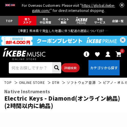
For Overseas Customers: Please visit "
https://global.ikebe-
gakki.com/
" for direct international shipping.
買う
売る
イベント
学割
TOP
店舗一覧
ストア
中古買取
動画
サービス
【重要】熊本県で発生した地震に伴う配送の遅延について(
07月29日
更新)
0
詳細検索
TOP
ONLINE STORE
DTM
ソフトウェア音源
ピアノ・オル
Native Instruments
Electric Keys - Diamond(オンライン納品)
(2時間以内に納品)
エレキギター
アコギ/エレアコ