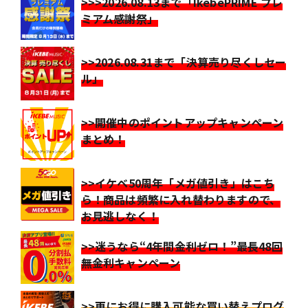
>>>2026.08.13まで「IkebePRIME プレ
ミアム感謝祭」
>>2026.08.31まで「決算売り尽くしセー
ル」
>>開催中のポイントアップキャンペーン
まとめ！
>>イケベ50周年「メガ値引き」はこち
ら！商品は頻繁に入れ替わりますので、
お見逃しなく！
>>迷うなら“4年間金利ゼロ！”最長48回
無金利キャンペーン
>>更にお得に購入可能な買い替えプログ