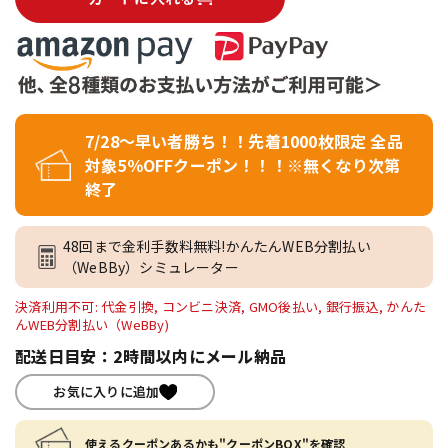
7/28～早い者勝ち！！先着1000枚限定 全品
対象5％OFFクーポン！！！※無くなり次第
終了
48回まで金利手数料無料!かんたんWEB分割払い
（WeBBy）シミュレーター
決済利用不可: 代金引換, コンビニ決済, GMO後払い, 銀行振込, かんた
んWEB分割払い（WeBBy)
配送日目安：2時間以内にメール納品
お気に入りに追加
使えるクーポンあるかも"クーポンBOX"を確認