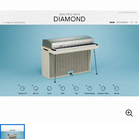
ベース
ウクレレ
ドラム
パーカッション
キーボード
電子ピアノ
管楽器
その他楽器
アンプ
エフェクター
DJ機器
DTM