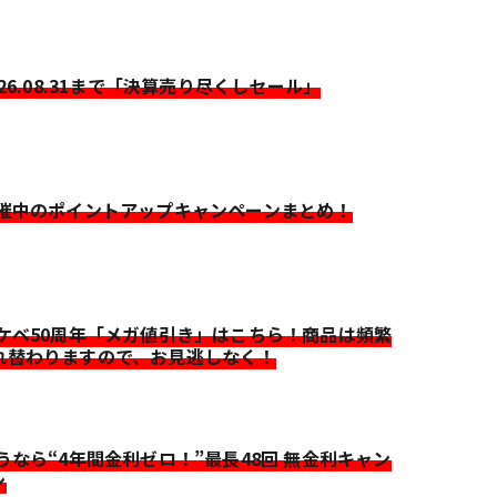
026.08.31まで「決算売り尽くしセール」
開催中のポイントアップキャンペーンまとめ！
イケベ50周年「メガ値引き」はこちら！商品は頻繁
れ替わりますので、お見逃しなく！
迷うなら“4年間金利ゼロ！”最長48回 無金利キャン
ン