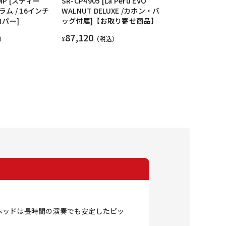
BMP [スティー
SR-CP4905 [La Peru EVO
ム / 16インチ
WALNUT DELUXE /カホン・バ
コパー]
ッグ付属]【お取り寄せ商品】
87,120
）
¥
（税込）
。
ヘッドは長時間の演奏でも安定したピッ