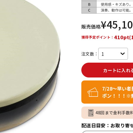
DTM オンラ
レコーディン
イン納品
グ機器
¥
45,1
販売価格
ジ
410pt(
獲得予定ポイント：
注文数：
カートに入れ
7/28～早い
ポン！！！※
48回まで金利手数
配送日目安：お取り寄せ