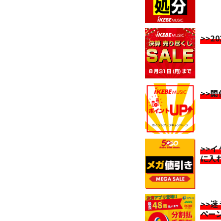
>>2
>>
>>
に入
>>
ペー