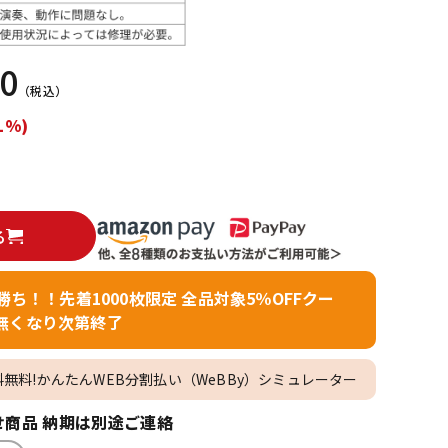
配信/ライブ
楽器アクセサ
機器
リ
00
（税込）
1%)
る
者勝ち！！先着1000枚限定 全品対象5％OFFクー
無くなり次第終了
料無料!かんたんWEB分割払い（WeBBy）シミュレーター
商品 納期は別途ご連絡