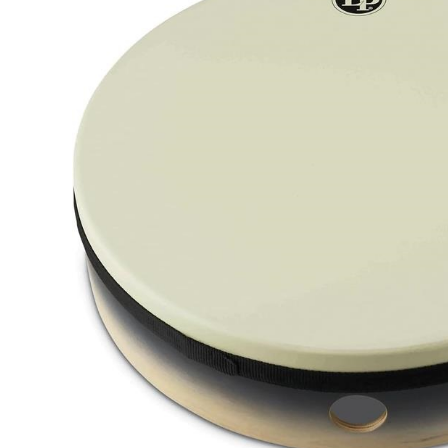
DJ機器
DTM
中古
ヴィンテー