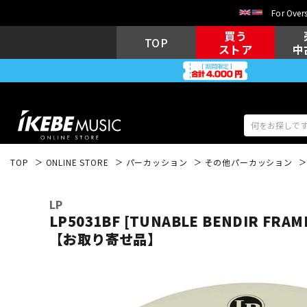
For Overs
買う
TOP
ストア
中
TOP
ONLINE STORE
パーカッション
その他パーカッション
アコギ/エレ
エレキギター
アコ
LP
LP5031BF [TUNABLE BENDIR FRA
【お取り寄せ品】
キーボード
電子ピアノ