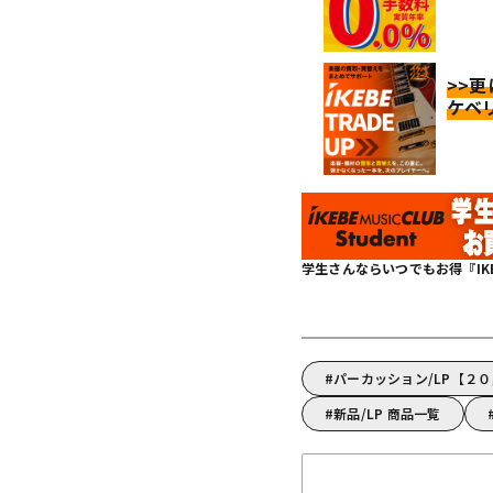
>>
ケベ
学生さんならいつでもお得『IKEBE 
パーカッション/LP【２
新品/LP 商品一覧