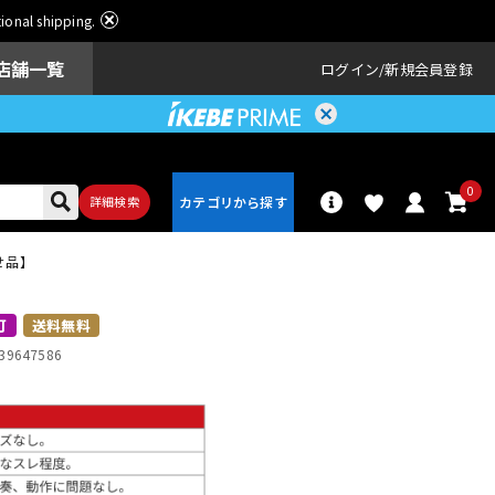
ational shipping.
店舗一覧
ログイン
新規会員登録
0
詳細検索
寄せ品】
パーカッショ
ドラム
ン
可
送料無料
39647586
アンプ
エフェクター