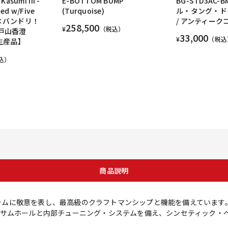
asumi III -
E-BOTTOM BUMP
BG-STD3AC-
Red w/Five
(Turquoise)
ル・タング・ドラ
ESP×バンドリ！
/ アンティーク
258,500
¥
（税込）
y 戸山香澄
33,000
¥
（税込
注生産品】
込）
商品説明
・ドラムに敬意を表し、最高級のクラフトマンシップと機能を備えています
サムホールと内部チューニング・システムを備え、シンセティック・