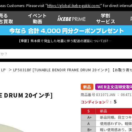
eas Customers: Please visit "
https://global.ikebe-gakki.com/
" for direct intern
売る
イベント
学割
古買取
動画
サービス
【重要】熊本県で発生した地震に伴う配送の遅延について(
07月29日
更新)
LP
LP5031BF [TUNABLE BENDIR FRAME DRUM 20インチ] 【お取り
ベース
ウクレレ
新品
WEB注文店頭受取
ME DRUM 20インチ]
商品番号 831071
JAN ：
06471
S
コンディション
：
管楽器
その他楽器