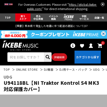
For Overseas Customers: Please visit "
https://global.ikebe-
gakki.com/
" for direct international shipping.
買う
売る
イベント
学割
TOP
店舗一覧
ストア
中古買取
動画
サービス
【重要】熊本県で発生した地震に伴う配送の遅延について(
07月29日
更新)
0
詳細検索
TOP
ONLINE STORE
DJ機器
DJ用ケース・バッグ
UDG
UDG
U94118BL【NI Traktor Kontrol S4 MK3
対応保護カバー】
エレキギター
アコギ/エレアコ