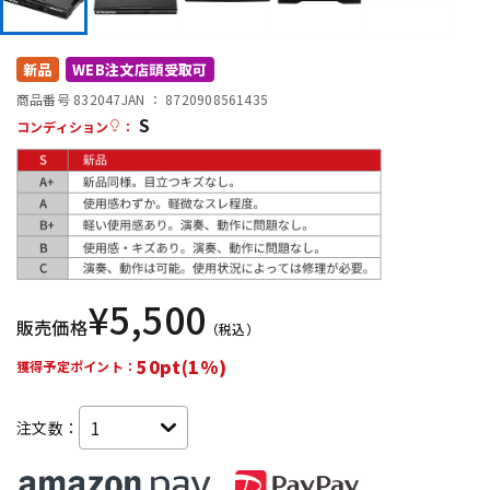
DTM オンライン納品
レコーディング機器
新品
WEB注文店頭受取可
配信/ライブ機器
楽器アクセサリ
商品番号 832047
JAN ：
8720908561435
S
コンディション
：
中古
ヴィンテージ
¥
5,500
販売価格
（税込）
50pt(1%)
獲得予定ポイント：
注文数：