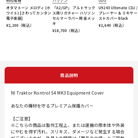
明和電機
ハリソン
UDG
オタマトーン メロディ (ホ
「A2/GP」 アルトサック
U9243 Ultimate CDJ /
ワイト) [さわってカンタン
ス用リガチャー ハリソン
プレーヤー & ミキサー
電子楽器]
セルマーラバー用 金メッ
ストカバー Black
キ
¥
2,200
（税込）
¥
2,640
（税込）
¥
18,700
（税込）
商品説明
NI Traktor Kontrol S4 MK3 Equipment Cover
あなたの機材を守るプレミアム保護カバー
【ご注意】
※こちらの商品は製作工程上、または運搬の際本体や外装
にやむを得ず汚れ、スリキズ、ダメージなど発生する場合