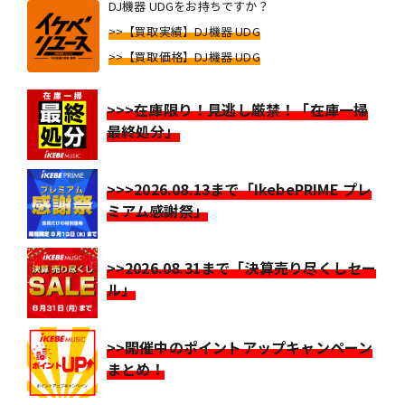
DJ機器 UDGをお持ちですか？
>>【買取実績】DJ機器 UDG
>>【買取価格】DJ機器 UDG
>>>在庫限り！見逃し厳禁！「在庫一掃
最終処分」
>>>2026.08.13まで「IkebePRIME プレ
ミアム感謝祭」
>>2026.08.31まで「決算売り尽くしセー
ル」
>>開催中のポイントアップキャンペーン
まとめ！