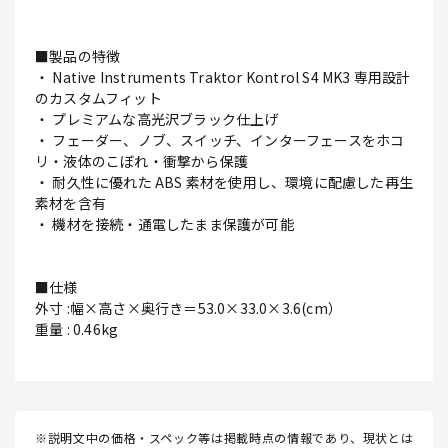
■製品の特徴
・ Native Instruments Traktor Kontrol S4 MK3 専用設計
のカスタムフィット
・ プレミアムな高光沢ブラック仕上げ
・ フェーダー、ノブ、スイッチ、インターフェースをホコ
リ・液体のこぼれ・衝撃から保護
・ 耐久性に優れた ABS 素材を使用し、環境に配慮した再生
素材を含有
・ 機材を接続・通電したまま保護が可能
■仕様
外寸 :幅×高さ×奥行き＝53.0×33.0×3.6(cm）
重量 : 0.46kg
※説明文中の価格・スペック等は掲載時点の情報であり、現状とは