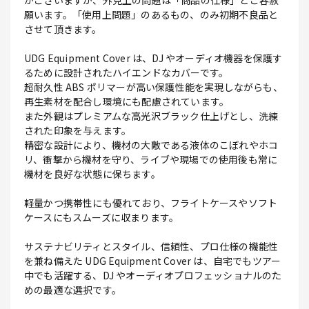
がございますが、外見上の問題は「商品の仕様」とご容赦
願います。「使用上問題」のあるもの、のみ初期不良品と
させて頂きます。
UDG Equipment Cover は、DJ やオーディオ機器を保護す
るために設計されたハイエンドなカバーです。
超耐久性 ABS ポリマーが高い保護性能を実現しながらも、
再生素材を配合し環境にも配慮されています。
また外観はプレミアムな高光沢ブラック仕上げとし、洗練
された印象を与えます。
精密な設計により、機材の大敵である液体のこぼれやホコ
リ、衝撃から機材を守り、ライブや現場での使用後も常に
機材を良好な状態に保ちます。
軽量かつ携帯性にも優れており、フライトケースやソフト
ケースにもスムーズに収まります。
サステナビリティとスタイル、信頼性、プロ仕様の機能性
を兼ね備えた UDG Equipment Cover は、自宅でもツアー
中でも活躍する、DJ やオーディオプロフェッショナルのた
めの最適な選択です。