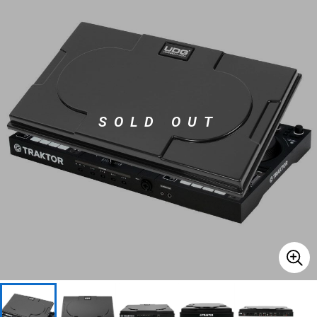
ベース
ウクレレ
ドラム
パーカッション
SOLD OUT
キーボード
電子ピアノ
管楽器
その他楽器
アンプ
エフェクター
DJ機器
DTM