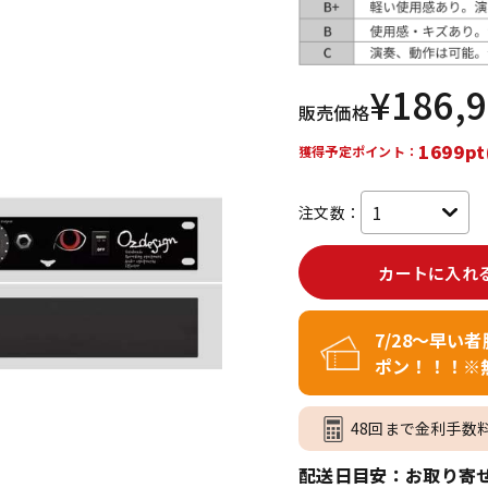
DTM オンラ
レコーディン
イン納品
グ機器
¥
186,
販売価格
ジ
1699pt
獲得予定ポイント：
注文数：
カートに入れ
7/28～早い
ポン！！！※
48回まで金利手数
配送日目安：お取り寄せ