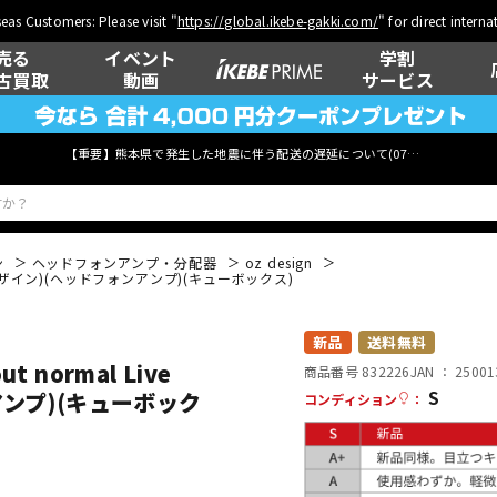
eas Customers: Please visit "
https://global.ikebe-gakki.com/
" for direct intern
売る
イベント
学割
古買取
動画
サービス
【重要】熊本県で発生した地震に伴う配送の遅延について(
07月29日
更新)
ン
ヘッドフォンアンプ・分配器
oz design
 (オズデザイン)(ヘッドフォンアンプ)(キューボックス)
ベース
ウクレレ
新品
送料無料
 normal Live
商品番号 832226
JAN ：
25001
S
ンアンプ)(キューボック
コンディション
：
管楽器
その他楽器