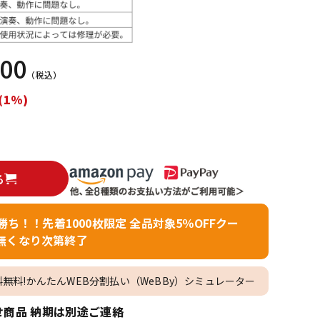
配信/ライブ
楽器アクセサ
機器
リ
900
（税込）
(1%)
る
者勝ち！！先着1000枚限定 全品対象5％OFFクー
無くなり次第終了
料無料!かんたんWEB分割払い（WeBBy）シミュレーター
商品 納期は別途ご連絡