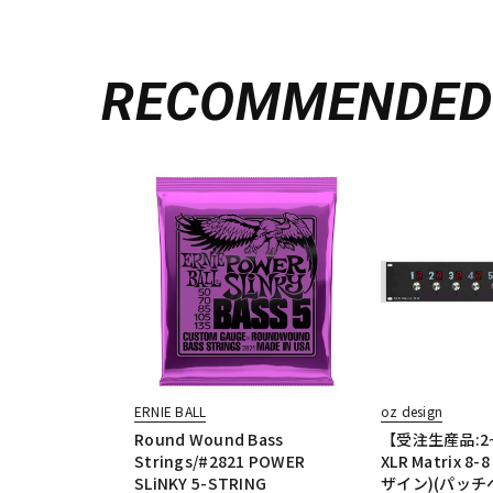
RECOMMENDE
ERNIE BALL
oz design
Round Wound Bass
【受注生産品:2
Strings/#2821 POWER
XLR Matrix 8-
SLiNKY 5-STRING
ザイン)(パッチ