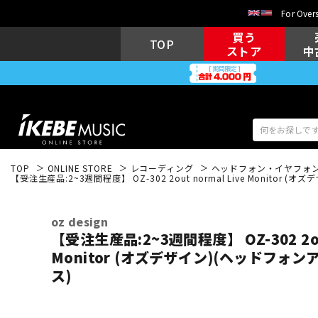
For Overs
買う
TOP
ストア
中
TOP
ONLINE STORE
レコーディング
ヘッドフォン・イヤフォ
【受注生産品:2~3週間程度】 OZ-302 2out normal Live Monitor
アコギ/エレ
エレキギター
アコ
oz design
【受注生産品:2~3週間程度】 OZ-302 2out
Monitor (オズデザイン)(ヘッドフォ
キーボード
電子ピアノ
ス)