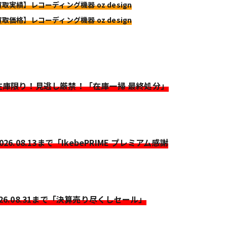
買取実績】レコーディング機器 oz design
買取価格】レコーディング機器 oz design
>在庫限り！見逃し厳禁！「在庫一掃 最終処分」
2026.08.13まで「IkebePRIME プレミアム感謝
026.08.31まで「決算売り尽くしセール」