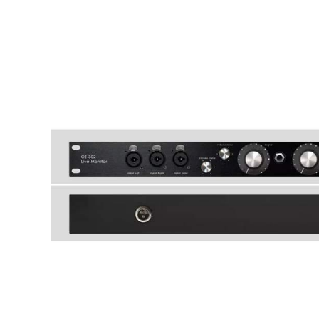
DJ機器
DTM
中古
ヴィンテー