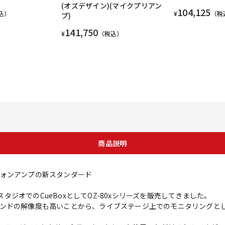
(オズデザイン)(マイクプリアン
104,125
込）
¥
（税
プ)
141,750
¥
（税込）
商品説明
ォンアンプの新スタンダード
グスタジオでのCueBoxとしてOZ-80xシリーズを販売してきました。
ンドの解像度も高いことから、ライブステージ上でのモニタリングと