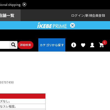
ational shipping.
店舗一覧
ログイン
新規会員登録
0
詳細検索
パーカッショ
ドラム
ン
30707490
アンプ
エフェクター