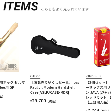
D
ITEMS
こちらもよく見られています
Gibson
VANDOREN
用ネック セルマ
【決算売り尽くしセール】 Les
【2個セット】
ilee用 GP
Paul Jr. Modern Hardshell
ーサックス用リ
Case[ASLPJCASE-MDR]
ン JAVA (ジ
込）
レッドカット 
29,700
¥
（税込）
【正規輸入品】
7,744
¥
（税込）