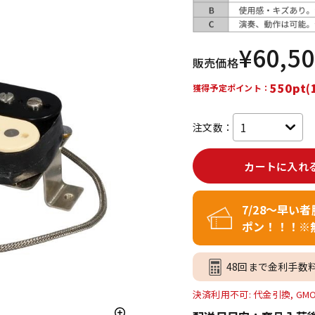
DTM オンラ
レコーディン
イン納品
グ機器
¥
60,5
販売価格
ジ
550pt(
獲得予定ポイント：
注文数：
カートに入れ
7/28～早い
ポン！！！※
48回まで金利手数
決済利用不可: 代金引換, GM