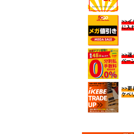
>>
に入
>>
ペー
>>
ケベ