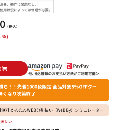
配信/ライブ
楽器アクセサ
機器
リ
00
（税込）
1%)
る
者勝ち！！先着1000枚限定 全品対象5％OFFクー
無くなり次第終了
料無料!かんたんWEB分割払い（WeBBy）シミュレーター
O後払い