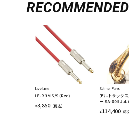
RECOMMENDE
Live Line
Selmer Paris
LE-R 3M S/S (Red)
アルトサックス
ー SA-80II Jub
3,850
¥
（税込）
114,400
¥
（税