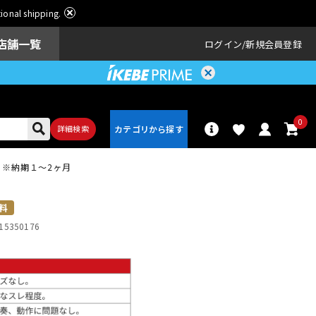
ational shipping.
店舗一覧
ログイン
新規会員登録
0
詳細検索
ﾗ ﾘｱ ※納期１～2ヶ月
パーカッショ
ドラム
ン
料
15350176
アンプ
エフェクター