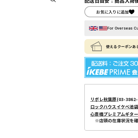
配送日目安：商品入荷後
お気に入りに追加
For Overseas C
使えるクーポンある
リボレ秋葉原
(03-3862-
ロックハウスイケベ池
心斎橋プレミアムギタ
※店頭の在庫状況を