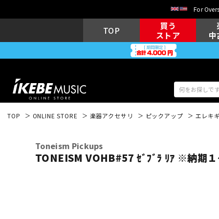
For Overs
買う
TOP
ストア
中
TOP
ONLINE STORE
楽器アクセサリ
ピックアップ
エレキ
アコギ/エレ
エレキギター
アコ
Toneism Pickups
TONEISM VOHB#57 ｾﾞﾌﾞﾗ ﾘｱ ※納
キーボード
電子ピアノ