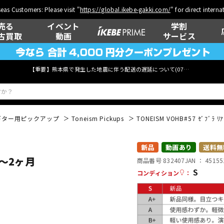
eas Customers: Please visit "
https://global.ikebe-gakki.com/
" for direct intern
売る
イベント
学割
古買取
動画
サービス
【重要】熊本県で発生した地震に伴う配送の遅延について(
07月29日
更新)
ギター用ピックアップ
Toneism Pickups
TONEISM VOHB#57 ｾﾞﾌﾞ
ベース
ウクレレ
新品
動画あり
送料無
期１～2ヶ月
商品番号 832407
JAN ：
45155
S
コンディション
：
管楽器
その他楽器