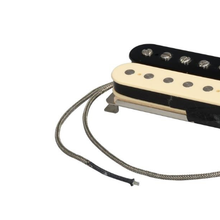
DJ機器
DTM
中古
ヴィンテー