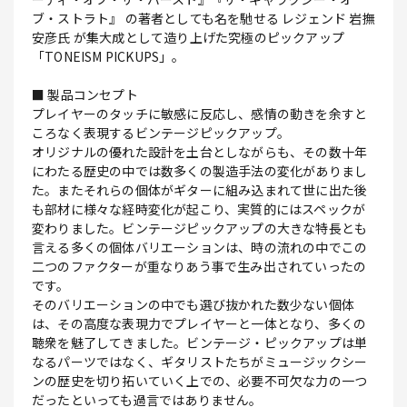
ブ・ストラト』 の著者としても名を馳せる レジェンド 岩撫
安彦氏 が集大成として造り上げた究極のピックアップ
「TONEISM PICKUPS」。
■ 製品コンセプト
プレイヤーのタッチに敏感に反応し、感情の動きを余すと
ころなく表現するビンテージピックアップ。
オリジナルの優れた設計を土台としながらも、その数十年
にわたる歴史の中では数多くの製造手法の変化がありまし
た。またそれらの個体がギターに組み込まれて世に出た後
も部材に様々な経時変化が起こり、実質的にはスペックが
変わりました。ビンテージピックアップの大きな特長とも
言える多くの個体バリエーションは、時の流れの中でこの
二つのファクターが重なりあう事で生み出されていったの
です。
そのバリエーションの中でも選び抜かれた数少ない個体
は、その高度な表現力でプレイヤーと一体となり、多くの
聴衆を魅了してきました。ビンテージ・ピックアップは単
なるパーツではなく、ギタリストたちがミュージックシー
ンの歴史を切り拓いていく上での、必要不可欠な力の一つ
だったといっても過言ではありません。