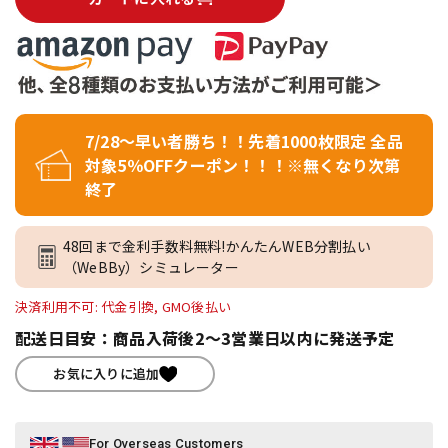
7/28～早い者勝ち！！先着1000枚限定 全品
対象5％OFFクーポン！！！※無くなり次第
終了
48回まで金利手数料無料!かんたんWEB分割払い
（WeBBy）シミュレーター
決済利用不可: 代金引換, GMO後払い
配送日目安：商品入荷後2～3営業日以内に発送予定
お気に入りに追加
For Overseas Customers