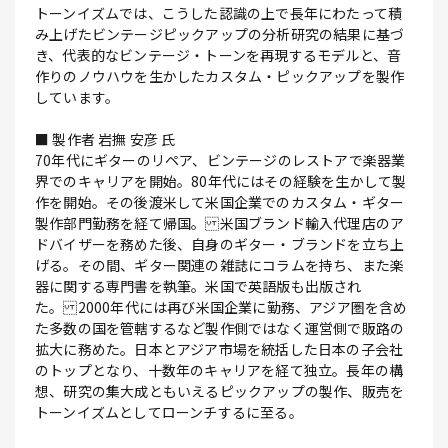
トーンイズムでは、こうした認識の上で長年にわたって積
み上げたビンテージピックアップの分析研究の結果に基づ
き、代表的なビンテージ・トーンを再現するモデルと、音
作りのノウハウを生かしたカスタム・ピックアップを製作
しています。
■ 製作者 岩撫 安彦 氏
70年代にギターのリペア、ビンテージのレストアで楽器業
界でのキャリアを開始。80年代にはその経験を生かして製
作を開始。その後渡米して米国企業でのカスタム・ギター
製作部門勤務を経て帰国。 米国ブランド輸入代理店のア
ドバイザーを務めた後、自身のギター・ブランドを立ち上
げる。その間、ギター関連の雑誌にコラムを持ち、また楽
器に関する専門書を執筆。米国で英語版も出版され
た。 2000年代には再び米国企業に勤務、アジア圏を含め
た多数の国を管轄するなど製作側ではなく運営側で販路の
拡大に務めた。日本とアジア市場を統括した日本の子会社
のトップとなり、十数年のキャリアを経て独立。長年の構
想、研究の集大成ともいえるピックアップの製作、販売を
トーンイズムとしてローンチするに至る。