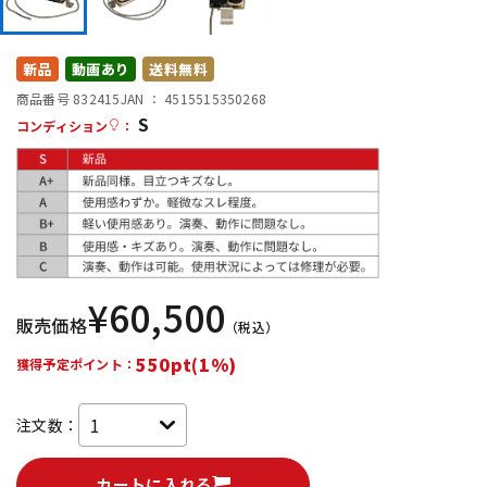
DTM オンライン納品
レコーディング機器
新品
動画あり
送料無料
配信/ライブ機器
楽器アクセサリ
商品番号 832415
JAN ：
4515515350268
S
コンディション
：
中古
ヴィンテージ
¥
60,500
販売価格
（税込）
550pt(1%)
獲得予定ポイント：
注文数：
カートに入れる