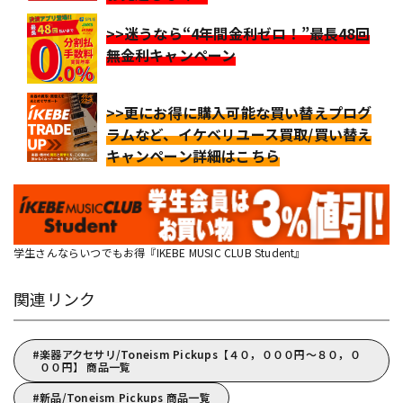
>>迷うなら“4年間金利ゼロ！”最長48回
無金利キャンペーン
>>更にお得に購入可能な買い替えプログ
ラムなど、イケベリユース買取/買い替え
キャンペーン詳細はこちら
学生さんならいつでもお得『IKEBE MUSIC CLUB Student』
関連リンク
楽器アクセサリ/Toneism Pickups【４０，０００円～８０，０
００円】 商品一覧
新品/Toneism Pickups 商品一覧