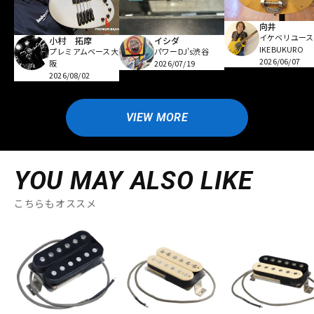
向井
イケベリユース
小村 拓摩
イシダ
IKEBUKURO
プレミアムベース大
パワーDJ's渋谷
2026/06/07
阪
2026/07/19
2026/08/02
VIEW MORE
YOU MAY ALSO LIKE
こちらもオススメ