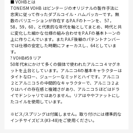
■ VOHBとは
TONEISM VOHB はビンテージのオリジナルの製作手法に
忠実に従って作ったダブルコイル・ハムバッカーです。無
数のバリエーションが存在するP.A.Fのトーンを、 57，
58，59，60，と代表的な年代を軸としてまとめ、時代と共
に変化した細かな仕様の組み合わせをP.A.Fの基本トーンの
上に作りこんでいます。またP.A.F後継のパテントナンバー
では仕様の安定した時期にフォーカスし、64としていま
す。
? VOHB#59 リア
50年代末にかけて多くの個体で使われたアルニコ４マグネ
ットを土台としています。アルニコ4の基本キャラクターは
タイトなロー、ジューシーなミッドとハイです。アルニコ
２とアルニコ５の中間的なキャラクターで、アルニコ２よ
りはハイの存在感と複雑さがあり、アルニコ５ほどはドラ
イでドンシャリではありません。リアはややファットにし
たコイルを使用しています。
※ビス/スプリングは付属しません。取り付けには標準的な
インチサイズビス(#3-48)をご使用ください。