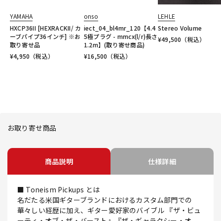
YAMAHA
onso
LEHLE
HXCP36II [HEXRACKII/ カ
iect_04_bl4mr_120【4.4
Stereo Volume
ーブパイプ36インチ] ※お
5極プラグ - mmcx(l/r)長さ
¥
49,500
（税込）
取り寄せ品
1.2m】(取り寄せ商品)
¥
4,950
（税込）
¥
16,500
（税込）
お取り寄せ商品
商品説明
仕様詳細
■ Toneism Pickups とは
名だたる米国ギターブランドにおけるカスタム部門での
華々しい経歴に加え、ギター愛好家のバイブル 『ザ・ビュ
ーティ・オブ・ザ・バースト』『ザ・ギャラクシー・オ