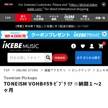
For Overseas Customers: Please visit "
https://global.ikebe-
gakki.com/
" for direct international shipping.
買う
売る
イベント
学割
TOP
店舗一覧
ストア
中古買取
動画
サービス
【重要】熊本県で発生した地震に伴う配送の遅延について(
07月29日
更新)
0
詳細検索
TOP
ONLINE STORE
楽器アクセサリ
ピックアップ
エレキ
Toneism Pickups
TONEISM VOHB#59 ｾﾞﾌﾞﾗ ﾘｱ ※納期１～2
ヶ月
エレキギター
アコギ/エレアコ