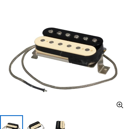
ベース
ウクレレ
ドラム
パーカッション
キーボード
電子ピアノ
管楽器
その他楽器
アンプ
エフェクター
DJ機器
DTM