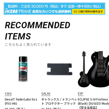
RECOMMENDED
ITEMS
こちらもよく見られています
CAIG
GALAX
ESP
DeoxIT FaderLube 5oz
ギャラックス / トランペッ
ECLIPSE S-III Fretless
(F5S-H6)
ト プロテクター ブラック
(Black) [SUGIZO Mode
【受注生産品】
¥
5,500
（税込）
¥
1,584
（税込）