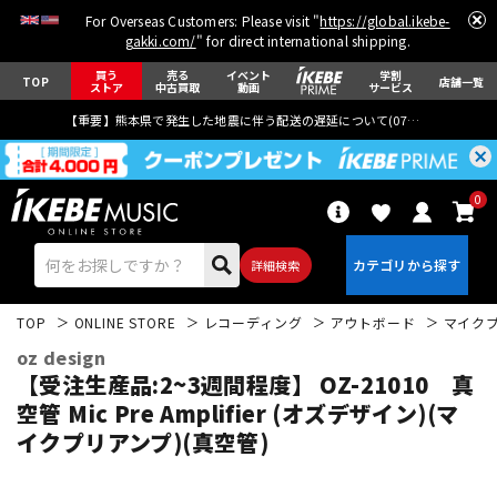
For Overseas Customers: Please visit "
https://global.ikebe-
gakki.com/
" for direct international shipping.
買う
売る
イベント
学割
TOP
店舗一覧
ストア
中古買取
動画
サービス
【重要】熊本県で発生した地震に伴う配送の遅延について(
07月29日
更新)
0
詳細検索
TOP
ONLINE STORE
レコーディング
アウトボード
マイク
oz design
【受注生産品:2~3週間程度】 OZ-21010 真
空管 Mic Pre Amplifier (オズデザイン)(マ
イクプリアンプ)(真空管)
エレキギター
アコギ/エレアコ