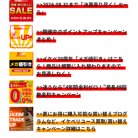
>>2026.08.31まで「決算売り尽くしセー
ル」
>>開催中のポイントアップキャンペーン
まとめ！
>>イケベ50周年「メガ値引き」はこち
ら！商品は頻繁に入れ替わりますので、
お見逃しなく！
>>迷うなら“4年間金利ゼロ！”最長48回
無金利キャンペーン
>>更にお得に購入可能な買い替えプログ
ラムなど、イケベリユース買取/買い替え
キャンペーン詳細はこちら