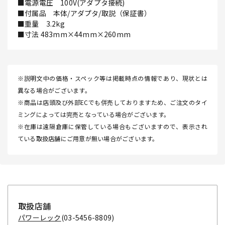
■電源電圧 100V(アダプタ接続)
■付属品 本体/アダプタ/取説（保証書）
■重量 3.2kg
■寸法 483mm×44mm×260mm
※説明文中の価格・スペック等は掲載時点の情報であり、現状とは
異なる場合がございます。
※商品は店頭及び外部ECでも併売しておりますため、ご注文のタイ
ミングによっては完売となっている場合がございます。
※在庫は遠隔倉庫に保管している場合もございますので、表示され
ている取扱店舗にご用意が無い場合がございます。
取扱店舗
パワーレック
(03-5456-8809)