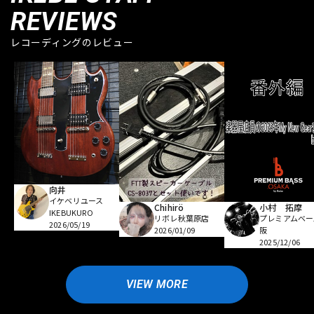
REVIEWS
レコーディングのレビュー
向井
イケベリユース
Chihirö
小村 拓摩
IKEBUKURO
リボレ秋葉原店
プレミアムベー
2026/05/19
2026/01/09
阪
2025/12/06
VIEW MORE