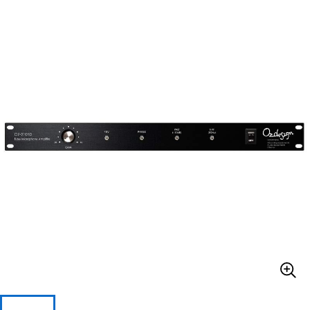
ベース
ウクレレ
ドラム
パーカッション
キーボード
電子ピアノ
管楽器
その他楽器
アンプ
エフェクター
DJ機器
DTM