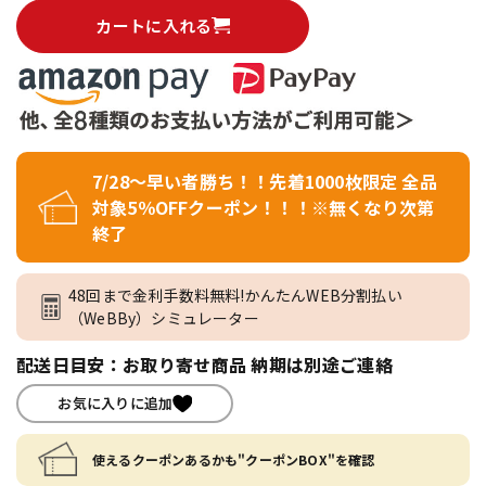
カートに入れる
7/28～早い者勝ち！！先着1000枚限定 全品
対象5％OFFクーポン！！！※無くなり次第
終了
48回まで金利手数料無料!かんたんWEB分割払い
（WeBBy）シミュレーター
配送日目安：お取り寄せ商品 納期は別途ご連絡
お気に入りに追加
使えるクーポンあるかも"クーポンBOX"を確認