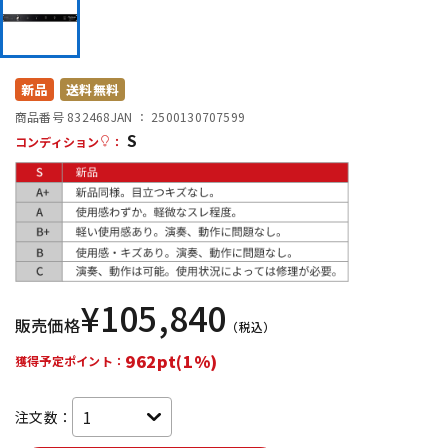
DTM オンライン納品
レコーディング機器
配信/ライブ機器
楽器アクセサリ
新品
送料無料
商品番号 832468
JAN ：
2500130707599
S
コンディション
：
中古
ヴィンテージ
¥
105,840
販売価格
（税込）
962pt(1%)
獲得予定ポイント：
注文数：