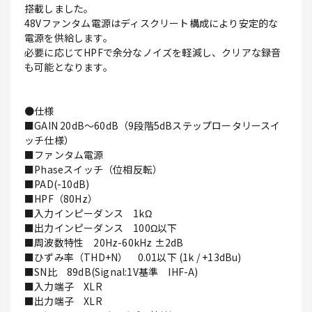
搭載しました。
48Vファンタム電源はディスクリート構成により安定的な
電源を供給します。
必要に応じてHPFで余分なノイズを軽減し、クリアな録音
も可能となります。
●仕様
■GAIN 20dB～60dB（9段階5dBステップロータリースイ
ッチ仕様）
■ファンタム電源
■Phaseスイッチ（位相反転）
■PAD(-10dB)
■HPF（80Hz）
■入力インピーダンス 1kΩ
■出力インピーダンス 100Ω以下
■周波数特性 20Hz-60kHz ±2dB
■ひずみ率（THD+N） 0.01以下 (1k / +13dBu)
■SN比 89dB(Signal:1V基準 IHF-A)
■入力端子 XLR
■出力端子 XLR