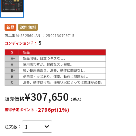
DTM オンライン納品
レコーディング機器
配信/ライブ機器
楽器アクセサリ
新品
送料無料
商品番号 832560
JAN ：
2500130709715
S
コンディション
：
中古
ヴィンテージ
¥
307,650
販売価格
（税込）
2796pt(1%)
獲得予定ポイント：
注文数：