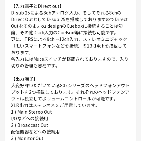
【入力端子とDirect out】
D-sub 25による8chアナログ入力、そしてそれら8chの
Direct OutとしてD-sub 25を搭載しておりますのでDirect
Outをそのままoz designのCueboxに接続することは勿
論、その他Dsub入力のCueBox等に接続も可能です。
更に、TRSによる9ch～12ch入力、ステレオミニジャック
（思いスマートフォンなどを接続）の13-14chを搭載して
おります。
各入力にはMuteスイッチが搭載されておりますので、入り
切りの管理も容易です。
【出力端子】
大変好評いただいている80xシリーズのヘッドフォンアウト
プットを2つ搭載しております。それぞれのヘッドフォンア
ウトは独立してボリュームコントロールが可能です。
XLR出力はステレオ×３ご用意しています。
1 ) Main Stereo Out
I/Oなどへの接続用
2 ) Broadcast Out
配信機器などへの接続用
3 ) Monitor Out