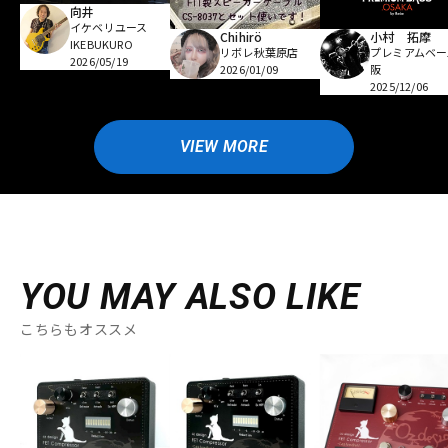
向井
イケベリユース
Chihirö
小村 拓摩
IKEBUKURO
リボレ秋葉原店
プレミアムベー
2026/05/19
2026/01/09
阪
2025/12/06
VIEW MORE
YOU MAY ALSO LIKE
こちらもオススメ