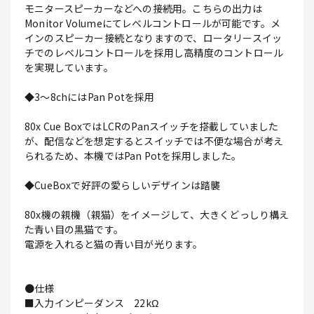
モニタースピーカーなどへの接続用。こちらの出力は
Monitor Volumeにてレベルコントロールが可能です。メ
インのスピーカー接続となりますので、ロータリースイッ
チでのレベルコントロールを採用し高精度のコントロール
を実現しています。
◆3～8chにはPan Potを採用
80x Cue BoxではLCRのPanスイッチを搭載していました
が、配信などを想定するとスイッチでは不便な場合が考え
られるため、本機ではPan Potを採用しました。
◆CueBoxで好評の愛らしいデザインは踏襲
80x機の親機（親猫）をイメージして、大きくどっしり構え
た青い目の黒猫です。
電源を入れると猫の青い目が光ります。
●仕様
■入力インピーダンス 22kΩ