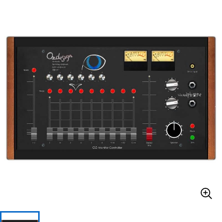
ベース
ウクレレ
ドラム
パーカッション
キーボード
電子ピアノ
管楽器
その他楽器
アンプ
エフェクター
DJ機器
DTM