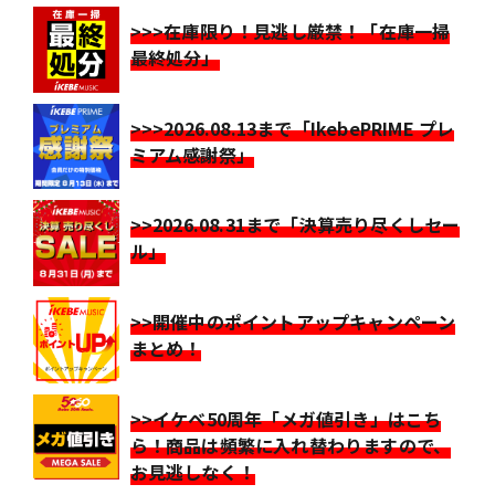
>>>在庫限り！見逃し厳禁！「在庫一掃
最終処分」
>>>2026.08.13まで「IkebePRIME プレ
ミアム感謝祭」
>>2026.08.31まで「決算売り尽くしセー
ル」
>>開催中のポイントアップキャンペーン
まとめ！
>>イケベ50周年「メガ値引き」はこち
ら！商品は頻繁に入れ替わりますので、
お見逃しなく！