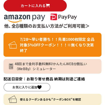
カートに入れる
7/28～早い者勝ち！！先着1000枚限定 全品
対象5％OFFクーポン！！！※無くなり次第
終了
48回まで金利手数料無料!かんたんWEB分割払い
（WeBBy）シミュレーター
配送日目安：お取り寄せ商品 納期は別途ご連絡
お気に入りに追加
使えるクーポンあるかも"クーポンBOX"を確認