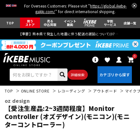
For Overseas Customers: Please visit "
https://global.ikebe-
gakki.com/
" for direct international shipping.
買う
売る
イベント
学割
TOP
店舗一覧
ストア
中古買取
動画
サービス
【重要】熊本県で発生した地震に伴う配送の遅延について(
07月29日
更新)
0
詳細検索
TOP
ONLINE STORE
レコーディング
アウトボード
マイク
oz design
【受注生産品:2~3週間程度】Monitor
Controller (オズデザイン)(モニコン)(モニ
ターコントローラー)
エレキギター
アコギ/エレアコ