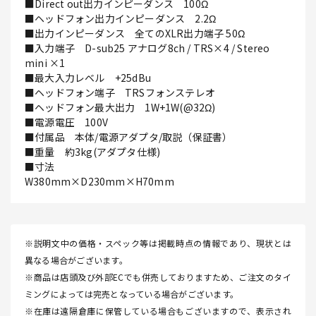
■Direct out出力インピーダンス 100Ω
■ヘッドフォン出力インピーダンス 2.2Ω
■出力インピーダンス 全てのXLR出力端子 50Ω
■入力端子 D-sub25 アナログ8ch / TRS×4 / Stereo
mini ×1
■最大入力レベル +25dBu
■ヘッドフォン端子 TRSフォンステレオ
■ヘッドフォン最大出力 1W+1W(@32Ω)
■電源電圧 100V
■付属品 本体/電源アダプタ/取説（保証書）
■重量 約3kg(アダプタ仕様)
■寸法
W380mm×D230mm×H70mm
※説明文中の価格・スペック等は掲載時点の情報であり、現状とは
異なる場合がございます。
※商品は店頭及び外部ECでも併売しておりますため、ご注文のタイ
ミングによっては完売となっている場合がございます。
※在庫は遠隔倉庫に保管している場合もございますので、表示され