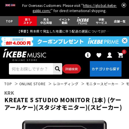
For Overseas Customers: Please visit "
https://global.ikebe-
gakki.com/
" for direct international shipping.
買う
売る
イベント
学割
TOP
店舗一覧
ストア
中古買取
動画
サービス
【重要】熊本県で発生した地震に伴う配送の遅延について(
07月29日
更新)
0
詳細検索
TOP
ONLINE STORE
レコーディング
モニタースピーカー
KRK
KREATE 5 STUDIO MONITOR (1本) (ケー
アールケー)(スタジオモニター)(スピーカー)
エレキギター
アコギ/エレアコ