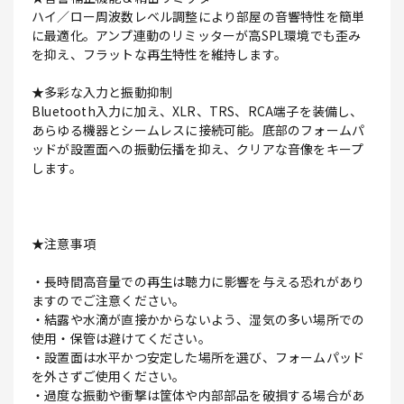
ハイ／ロー周波数レベル調整により部屋の音響特性を簡単
に最適化。アンプ連動のリミッターが高SPL環境でも歪み
を抑え、フラットな再生特性を維持します。
★多彩な入力と振動抑制
Bluetooth入力に加え、XLR、TRS、RCA端子を装備し、
あらゆる機器とシームレスに接続可能。底部のフォームパ
ッドが設置面への振動伝播を抑え、クリアな音像をキープ
します。
★注意事項
・長時間高音量での再生は聴力に影響を与える恐れがあり
ますのでご注意ください。
・結露や水滴が直接かからないよう、湿気の多い場所での
使用・保管は避けてください。
・設置面は水平かつ安定した場所を選び、フォームパッド
を外さずご使用ください。
・過度な振動や衝撃は筐体や内部部品を破損する場合があ