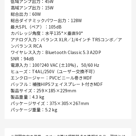
低域アンプ出力：45W
高域アンプ出力：15W
総合出力：60W
総合ダイナミックパワー出力：128W
最大SPL（ペア）：105dB
カバレッジ角度：水平135°×垂直90°
アナログ入力：バランス XLR／1/4インチ TRSコンボ／ア
ンバランス RCA
ワイヤレス入力：Bluetooth Classic 5.3 A2DP
SNR：94dB
電源入力：100?240 VAC (±10%)， 50/60 Hz
ヒューズ：T4AL/250V（ユーザー交換不可）
エンクロージャー：PVCビニール巻きMDF
バッフル：補強HIPSフェイスプレート付きMDF
製品サイズ：259×185×229mm
製品重量：4.3 kg
パッケージサイズ：375×305×267mm
パッケージ重量：5.2 kg