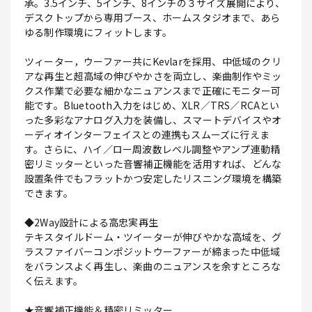
承。3.5インチ、5インチ、8インチの３サイズ展開により、
デスクトップから専用ブース、ホームスタジオまで、あら
ゆる制作環境にフィットします。
ツィーター，ウーファー共にKevlarを採用、中低域のクリ
アな再生と超高域の伸びやかさを両立し、楽曲制作やミッ
クス作業で必要な細かなニュアンスまで正確にモニター可
能です。Bluetooth入力をはじめ、XLR／TRS／RCAとい
った多彩なアナログ入力を装備し、スマートデバイスやオ
ーディオインターフェイスとの連携もスムーズに行えま
す。さらに、ハイ／ロー周波数レベル調整やアンプ連動精
密リミッターといった音響補正機能を活用すれば、どんな
設置条件でもフラットかつ安定したリスニング環境を構築
できます。
◆2Way設計による高忠実再生
テキスタイルドーム・ツイーターが伸びやかな高域を、グ
ラスファイバーコンポジットウーファーが締まった中低域
をバランスよく再生し、楽曲のニュアンスを余すところな
く伝えます。
★音響補正機能＆精密リミッター