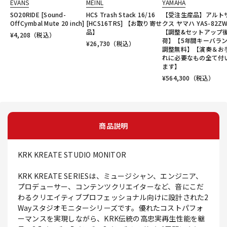
EVANS
MEINL
YAMAHA
SO20RIDE [Sound-
HCS Trash Stack 16/16
【受注生産品】アルト
OffCymbal Mute 20 inch]
[HCS16TRS] 【お取り寄せ
クス ヤマハ YAS-82Z
品】
【調整&セットアップ
¥
4,208
（税込）
荷】【5年間キーバラ
¥
26,730
（税込）
調整無料】【演奏＆お
れに必要なもの全て付
ます】
¥
564,300
（税込）
商品説明
KRK KREATE STUDIO MONITOR
KRK KREATE SERIESは、ミュージシャン、エンジニア、
プロデューサー、コンテンツクリエイターなど、音にこだ
わるクリエイティブプロフェッショナル向けに設計された2
Wayスタジオモニターシリーズです。優れたコストパフォ
ーマンスを実現しながら、KRK伝統の高忠実再生性能を継