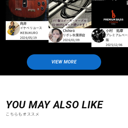
向井
イケベリユース
Chihirö
小村 拓摩
IKEBUKURO
リボレ秋葉原店
プレミアムベー
2026/05/19
2026/01/09
阪
2025/12/06
VIEW MORE
YOU MAY ALSO LIKE
こちらもオススメ