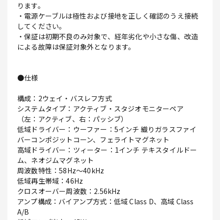
ります。
・電源ケーブルは極性および接地を正しく確認のうえ接続
してください。
・保証は初期不良のみ対象で、経年劣化や小さな傷、改造
による故障は保証対象外となります。
●仕様
構成：2ウェイ・バスレフ方式
システムタイプ：アクティブ・スタジオモニターペア
（左：アクティブ、右：パッシブ）
低域ドライバー：ウーファー：5インチ 織りガラスファイ
バーコンポジットコーン、フェライトマグネット
高域ドライバー：ツィーター：1インチ テキスタイルドー
ム、ネオジムマグネット
周波数特性：58Hz～40kHz
低域再生帯域：46Hz
クロスオーバー周波数：2.56kHz
アンプ構成：バイアンプ方式：低域 Class D、高域 Class
A/B