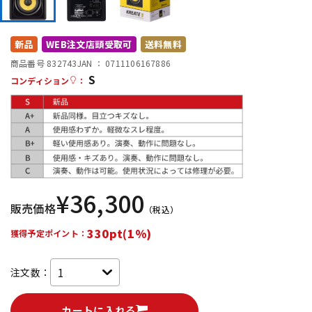
DTM オンライン納品
レコーディング機器
新品
WEB注文店頭受取可
送料無料
配信/ライブ機器
楽器アクセサリ
商品番号 832743
JAN ：
0711106167886
S
コンディション
：
中古
ヴィンテージ
¥
36,300
販売価格
（税込）
330pt(1%)
獲得予定ポイント：
注文数：
カートに入れる