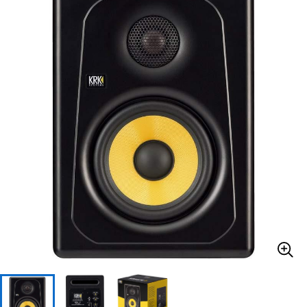
ベース
ウクレレ
ドラム
パーカッション
キーボード
電子ピアノ
管楽器
その他楽器
アンプ
エフェクター
DJ機器
DTM