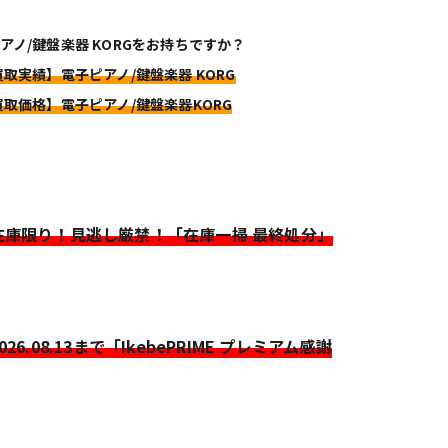
アノ/鍵盤楽器 KORGをお持ちですか？
買取実績】電子ピアノ/鍵盤楽器 KORG
買取価格】電子ピアノ/鍵盤楽器KORG
>在庫限り！見逃し厳禁！「在庫一掃 最終処分」
2026.08.13まで「IkebePRIME プレミアム感謝