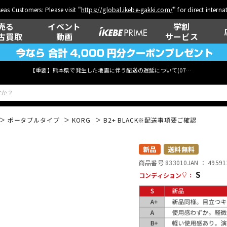
eas Customers: Please visit "
https://global.ikebe-gakki.com/
" for direct intern
売る
イベント
学割
古買取
動画
サービス
【重要】熊本県で発生した地震に伴う配送の遅延について(
07月29日
更新)
ポータブルタイプ
KORG
B2+ BLACK※配送事項要ご確認
ベース
ウクレレ
新品
送料無料
商品番号 833010
JAN ：
49591
S
コンディション
：
管楽器
その他楽器