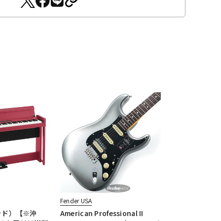
Fender USA
（レッド）【※沖
American Professional II