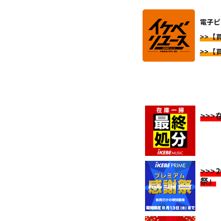
電子ピ
>>【
>>【
>>
>>>
祭」