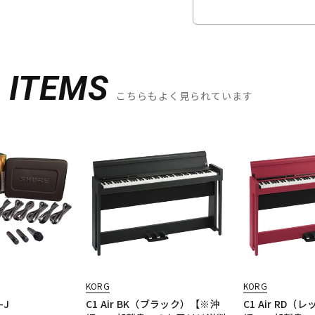
D
ITEMS
こちらもよく見られています
KORG
KORG
-J
C1 Air BK（ブラック）【※沖
C1 Air RD