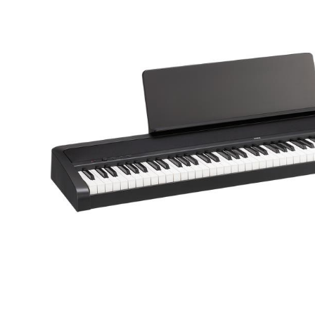
DJ機器
DTM
中古
ヴィンテー