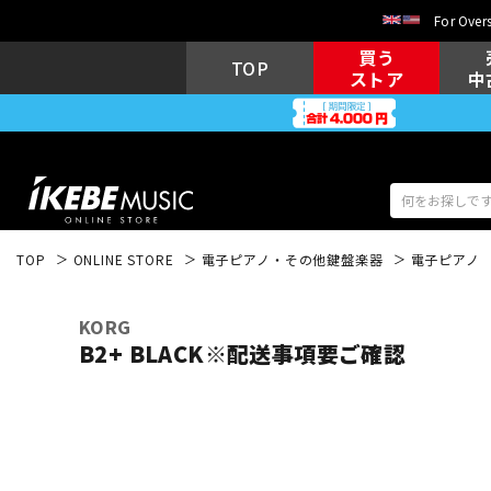
For Overs
買う
TOP
ストア
中
TOP
ONLINE STORE
電子ピアノ・その他鍵盤楽器
電子ピアノ
アコギ/エレ
エレキギター
アコ
KORG
B2+ BLACK※配送事項要ご確認
キーボード
電子ピアノ