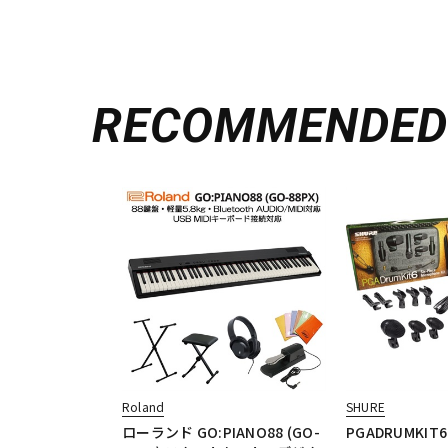
RECOMMENDE
Roland
SHURE
ローランド GO:PIANO88 (GO-
PGADRUMKIT6