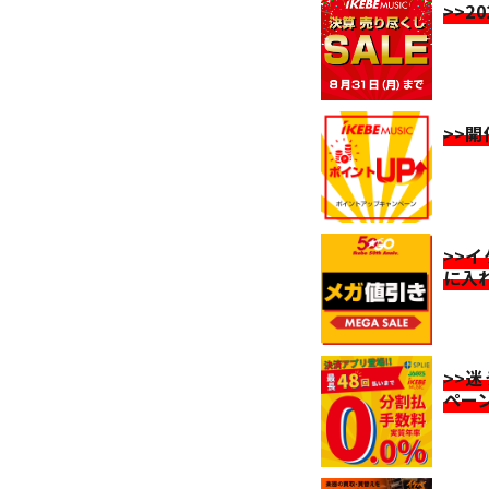
>>2
>>
>>
に入
>>
ペー