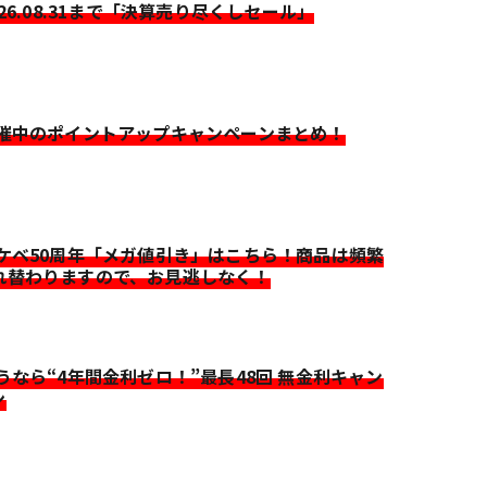
026.08.31まで「決算売り尽くしセール」
開催中のポイントアップキャンペーンまとめ！
イケベ50周年「メガ値引き」はこちら！商品は頻繁
れ替わりますので、お見逃しなく！
迷うなら“4年間金利ゼロ！”最長48回 無金利キャン
ン