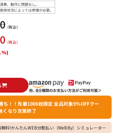
配信/ライブ
楽器アクセサ
機器
リ
60
（税込）
00
（税込）
1%)
る
者勝ち！！先着1000枚限定 全品対象5％OFFクー
無くなり次第終了
料無料!かんたんWEB分割払い（WeBBy）シミュレーター