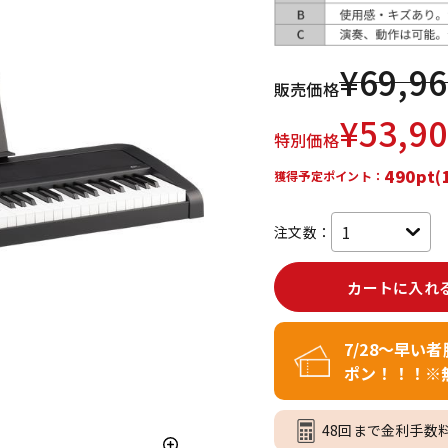
DTM オンラ
レコーディン
イン納品
グ機器
¥
69,9
販売価格
ジ
¥
53,9
特別価格
490pt(
獲得予定ポイント：
注文数：
カートに入れ
7/28～早い
ポン！！！※
48回まで金利手数