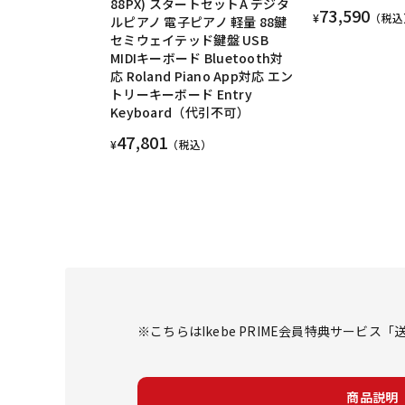
88PX) スタートセットA デジタ
73,590
¥
（税込
ルピアノ 電子ピアノ 軽量 88鍵
セミウェイテッド鍵盤 USB
MIDIキーボード Bluetooth対
応 Roland Piano App対応 エン
トリーキーボード Entry
Keyboard（代引不可）
47,801
¥
（税込）
※こちらはIkebe PRIME会員特典サービ
商品説明