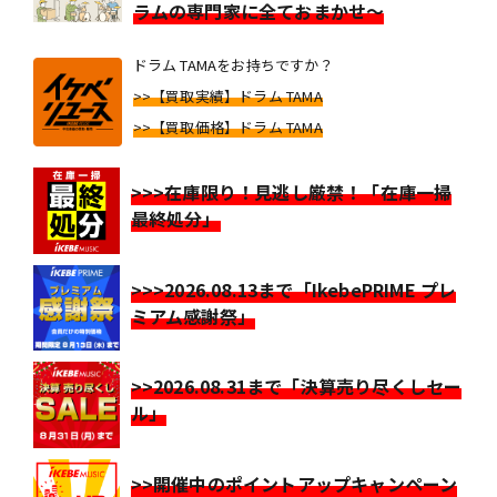
ラムの専門家に全ておまかせ～
ドラム TAMAをお持ちですか？
>>【買取実績】ドラム TAMA
>>【買取価格】ドラム TAMA
>>>在庫限り！見逃し厳禁！「在庫一掃
最終処分」
>>>2026.08.13まで「IkebePRIME プレ
ミアム感謝祭」
>>2026.08.31まで「決算売り尽くしセー
ル」
>>開催中のポイントアップキャンペーン