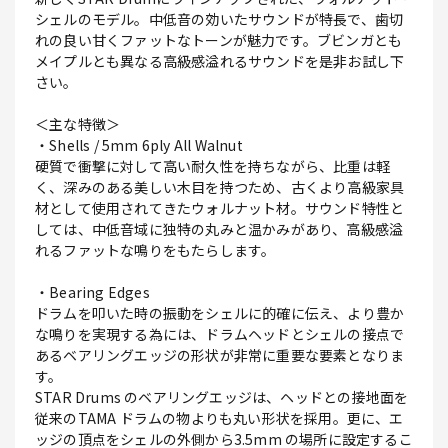
シェルのモデル。中低音の効いたサウンドが特長で、歯切
れの良い甘くファットなトーンが魅力です。ブビンガとも
メイプルとも異なる高級感溢れるサウンドを是非お試し下
さい。
＜主な特徴＞
・Shells / 5mm 6ply All Walnut
硬質で衝撃に対して高い耐久性を持ちながら、比重は軽
く、深みのある美しい木目を持つため、古くより高級家具
材として使用されてきたウォルナット材。サウンド特性と
しては、中低音域に独特の丸みと温かみがあり、高級感溢
れるファットな鳴りをもたらします。
・Bearing Edges
ドラムを叩いた時の振動をシェルに的確に伝え、より豊か
な鳴りを実現する為には、ドラムヘッドとシェルの接点で
あるベアリングエッジの形状が非常に重要な要素となりま
す。
STAR Drums のベアリングエッジは、ヘッドとの接地面を
従来のTAMA ドラムの物よりも丸い形状を採用。更に、エ
ッジの頂点をシェルの外側から3.5mm の場所に設定するこ