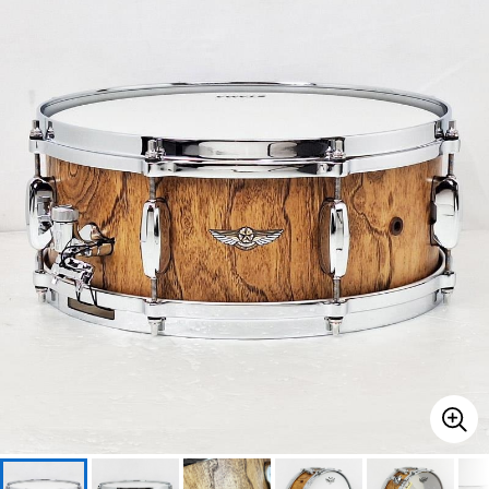
ベース
ウクレレ
ドラム
パーカッション
キーボード
電子ピアノ
管楽器
その他楽器
アンプ
エフェクター
DJ機器
DTM