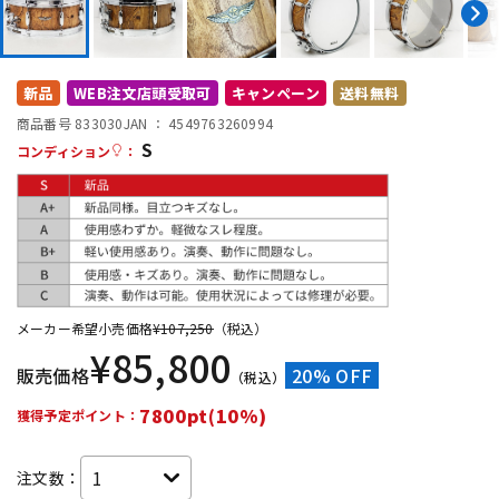
DTM オンライン納品
レコーディング機器
新品
WEB注文店頭受取可
キャンペーン
送料無料
配信/ライブ機器
楽器アクセサリ
商品番号 833030
JAN ：
4549763260994
S
コンディション
：
中古
ヴィンテージ
メーカー希望小売価格
¥
107,250
（税込）
¥
85,800
販売価格
20% OFF
（税込）
7800pt(10%)
獲得予定ポイント：
注文数：