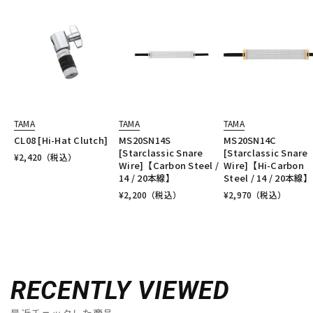
TAMA
TAMA
TAMA
CL08 [Hi-Hat Clutch]
MS20SN14S
MS20SN14C
[Starclassic Snare
[Starclassic Snare
¥
2,420
（税込）
Wire]【Carbon Steel /
Wire]【Hi-Carbon
14 / 20本線】
Steel / 14 / 20本線】
¥
2,200
（税込）
¥
2,970
（税込）
RECENTLY VIEWED