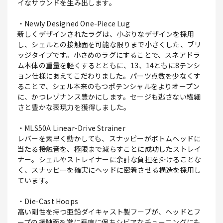
イなサウンドを生み出します。
・Newly Designed One-Piece Lug
新しくデザインされたラグは、小ぶりなデザインを採用
し、シェルとの接触面を可能な限りまで小さくした、ブリ
ッジタイプです。小さめのラグにすることで、スネアドラ
ム本体の重量を軽くするとともに、13、14ともに8テンシ
ョン仕様にあえてこだわりました。パーツ点数を少なくす
ることで、シェル本来のもつポテンシャルをよりオープン
に、かつレゾナンス豊かにします。セージも逃さない繊細
さと豊かな表現力を獲得しました。
・MLS50A Linear-Drive Strainer
レバーを素早く動かしても、スナッピーがボトムヘッドに
当たる接触音を、極限まで減らすことに成功したストレイ
ナー。シェルやストレイナーに余計な負担を掛けることな
く、スナッピーを確実にヘッドに密着させる構造を採用し
ています。
・Die-Cast Hoops
高い剛性を持つ亜鉛ダイキャスト製フープが、ヘッドとフ
ープの接触面を常に垂直に保ちシビアなチューニングにも