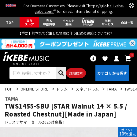
For Overseas Customers: Please visit "
https://global.ikebe-
gakki.com/
" for direct international shipping.
買う
売る
イベント
学割
TOP
店舗一覧
ストア
中古買取
動画
サービス
【重要】熊本県で発生した地震に伴う配送の遅延について(
07月29日
更新)
0
詳細検索
TOP
ONLINE STORE
ドラム
スネアドラム
TAMA
TWS145
TAMA
TWS1455-SBU [STAR Walnut 14 × 5.5 /
Roasted Chestnut][Made in Japan]
ドラステサマーセール2026対象品！
エレキギター
アコギ/エレアコ
ポイント
10%
還元