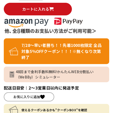
カートに入れる
7/28～早い者勝ち！！先着1000枚限定 全品
対象5％OFFクーポン！！！※無くなり次第
終了
48回まで金利手数料無料!かんたんWEB分割払い
（WeBBy）シミュレーター
配送日目安：2～3営業日以内に発送予定
お気に入りに追加
使えるクーポンあるかも"クーポンBOX"を確認