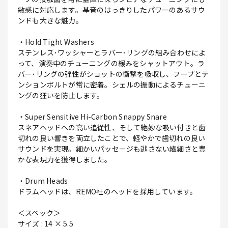
敏感に対応します。基音のはっきりしたパワーのあるサウ
ンドも大きな魅力。
・Hold Tight Washers
ステンレス･ワッシャーとラバー･リングの組み合わせによ
って、演奏中のチューニングの緩みをシャットアウト。ラ
バー･リングの弾性がショットの衝撃を吸収し、フープとテ
ンションボルトが常に密着。シェルの振動によるチューニ
ングの狂いを防止します。
・Super Sensitive Hi-Carbon Snappy Snare
スネアヘッドへの高い追従性、そして絶妙な吸い付きと歯
切れの良い響きを両立したことで、軽やかで歯切れの良い
サウンドを実現。細かいパッセージも逃さない繊細さと豊
かな表現力を獲得しました。
・Drum Heads
ドラムヘッドは、REMO社のヘッドを採用しています。
＜スペック＞
サイズ : 14 × 5.5