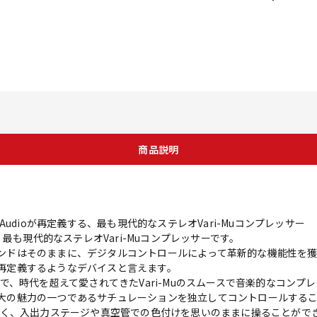
商品説明
udioが再定義する、最も現代的なステレオVari-Muコンプレッサー
出す、最も現代的なステレオVari-Muコンプレッサーです。
サウンドはそのままに、デジタルコントロールによって革新的な機能性を獲得
方を再定義するようなデバイスと言えます。
、時代を超えて愛されてきたVari-Muのスムースで音楽的なコンプ
グ最大の魅力の一つであるサチュレーションを独立してコントロールする
く、入出力ステージや真空管での色付けを思いのままに操ることがで