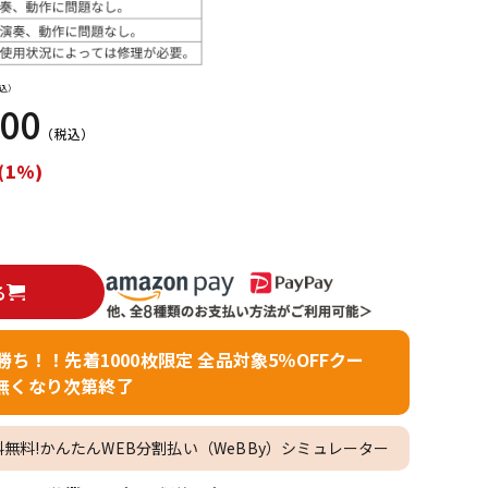
配信/ライブ
楽器アクセサ
機器
リ
込）
000
（税込）
(1%)
る
者勝ち！！先着1000枚限定 全品対象5％OFFクー
無くなり次第終了
料無料!かんたんWEB分割払い（WeBBy）シミュレーター