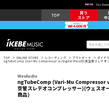
For Overs
買う
TOP
ストア
中
TOP
ONLINE STORE
レコーディング
アウトボード
ダイナミ
ngTubeComp (Vari-Mu Compressor ｗ/Digital Recall)(
アコギ/エレ
エレキギター
アコ
WesAudio
ngTubeComp (Vari-Mu Compressor ｗ
空管スレテオコンプレッサー)(ウェスオー
キーボード
電子ピアノ
商品)