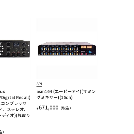
API
us
asm164 (エーピーアイ)(サミン
igital Recall)
グミキサー)(16ch)
スコンプレッサ
671,000
¥
（税込）
モノ、ステレオ、
ーディオ)(お取り
込）