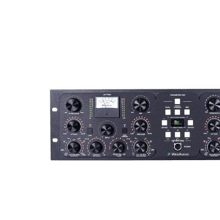
DJ機器
DTM
中古
ヴィンテー