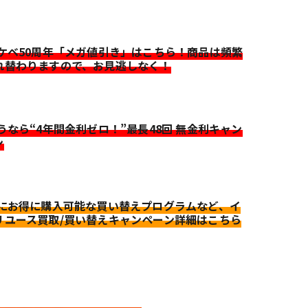
イケベ50周年「メガ値引き」はこちら！商品は頻繁
れ替わりますので、お見逃しなく！
迷うなら“4年間金利ゼロ！”最長48回 無金利キャン
ン
更にお得に購入可能な買い替えプログラムなど、イ
リユース買取/買い替えキャンペーン詳細はこちら