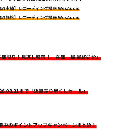
買取実績】レコーディング機器 WesAudio
買取価格】レコーディング機器 WesAudio
>在庫限り！見逃し厳禁！「在庫一掃 最終処分」
026.08.31まで「決算売り尽くしセール」
開催中のポイントアップキャンペーンまとめ！