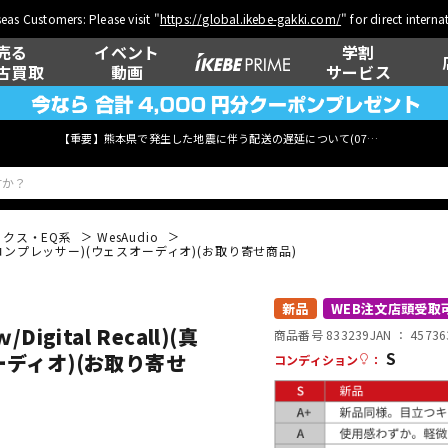
eas Customers: Please visit "
https://global.ikebe-gakki.com/
" for direct intern
売る
イベント
学割
古買取
動画
サービス
【重要】熊本県で発生した地震に伴う配送の遅延について(
07月29日
更新)
クス・EQ系
WesAudio
真空管スレテオコンプレッサー)(ウェスオーディオ)(お取り寄せ商品)
ベース
ウクレレ
新品
WEB注文店頭受取
/Digital Recall)(真
商品番号 833239
JAN ：
45736
S
ディオ)(お取り寄せ
コンディション
：
管楽器
その他楽器