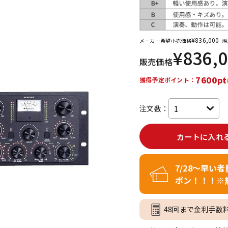
DTM オンラ
レコーディン
イン納品
グ機器
¥
836,000
メーカー希望小売価格
（税
¥
836,
ジ
販売価格
7600pt
獲得予定ポイント：
注文数：
カートに入れ
7/28～早い
ポン！！！※
48回まで金利手数