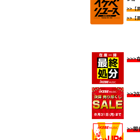
>>【
>>【
>>
>>2
>>