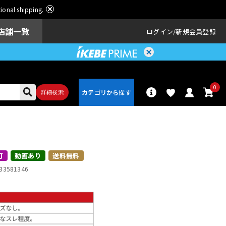
ational shipping.
店舗一覧
ログイン
新規会員登録
0
詳細検索
パーカッショ
ドラム
ン
可
動画あり
送料無料
33581346
アンプ
エフェクター