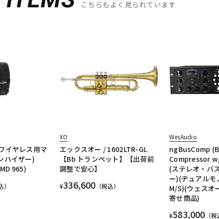
こちらもよく見られています
XO
WesAudio
K (ワイヤレス用マ
エックスオー / 1602LTR-GL
ngBusComp (B
ンハイザー)
【Bb トランペット】【出荷前
Compressor w/D
MD 965)
調整で安心】
(ステレオ・バ
ー)(ヂュアル
336,600
込）
¥
（税込）
M/S)(ウェスオ
寄せ商品)
583,000
¥
（税