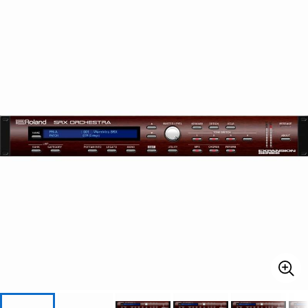
ベース
ウクレレ
ドラム
パーカッション
キーボード
電子ピアノ
管楽器
その他楽器
アンプ
エフェクター
DJ機器
DTM