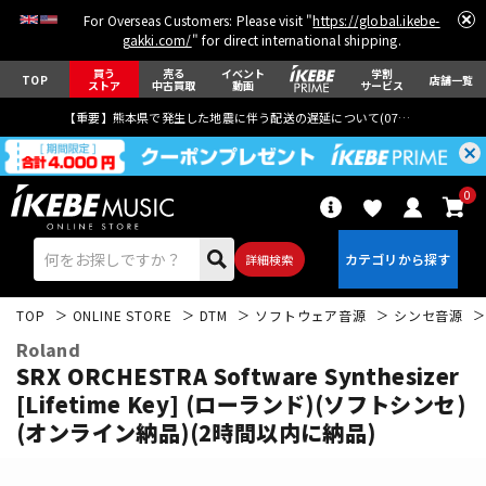
For Overseas Customers: Please visit "
https://global.ikebe-
gakki.com/
" for direct international shipping.
買う
売る
イベント
学割
TOP
店舗一覧
ストア
中古買取
動画
サービス
【重要】熊本県で発生した地震に伴う配送の遅延について(
07月29日
更新)
0
詳細検索
TOP
ONLINE STORE
DTM
ソフトウェア音源
シンセ音源
Roland
SRX ORCHESTRA Software Synthesizer
[Lifetime Key] (ローランド)(ソフトシンセ)
(オンライン納品)(2時間以内に納品)
エレキギター
アコギ/エレアコ