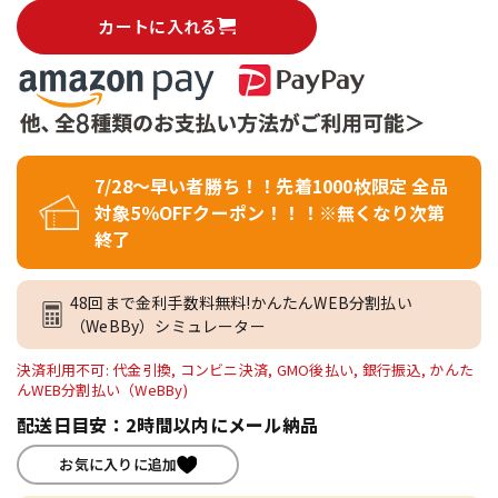
カートに入れる
7/28～早い者勝ち！！先着1000枚限定 全品
対象5％OFFクーポン！！！※無くなり次第
終了
48回まで金利手数料無料!かんたんWEB分割払い
（WeBBy）シミュレーター
決済利用不可: 代金引換, コンビニ決済, GMO後払い, 銀行振込, かんた
んWEB分割払い（WeBBy)
配送日目安：2時間以内にメール納品
お気に入りに追加