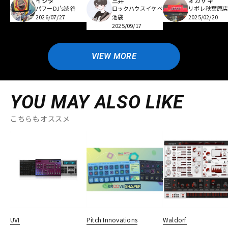
イシダ
三井
オカザキ
パワーDJ's渋谷
ロックハウスイケベ
リボレ秋葉原
2026/07/27
池袋
2025/02/20
2025/09/17
VIEW MORE
YOU MAY ALSO LIKE
こちらもオススメ
UVI
Pitch Innovations
Waldorf