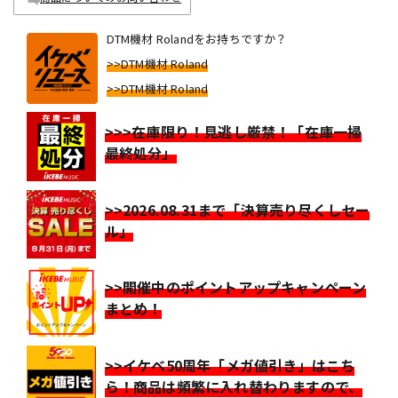
DTM機材 Rolandをお持ちですか？
>>DTM機材 Roland
>>DTM機材 Roland
>>>在庫限り！見逃し厳禁！「在庫一掃
最終処分」
>>2026.08.31まで「決算売り尽くしセー
ル」
>>開催中のポイントアップキャンペーン
まとめ！
>>イケベ50周年「メガ値引き」はこち
ら！商品は頻繁に入れ替わりますので、