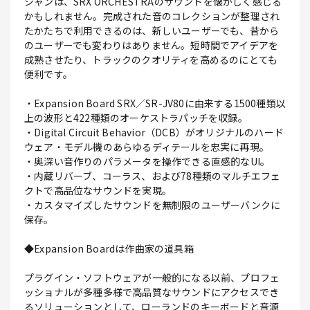
シャンは、SRX ORCHESTRAのサウンドを懐かしく感じる
かもしれません。完成された音のコレクションが整理され
たかたちで利用できるのは、新しいユーザーでも、昔から
のユーザーでも変わりはありません。短時間でアイデアを
成熟させたり、トラックのクオリティを高めるのにとても
便利です。
・Expansion Board SRX／SR-JV80に由来する1500種類以
上の波形と422種類のオーケストラパッチを収録。
・Digital Circuit Behavior（DCB）がオリジナルのハード
ウェア・モデル機のあらゆるディテールを忠実に再現。
・奥深い音作りのパラメータを操作できる直感的なUI。
・内蔵リバーブ、コーラス、および78種類のマルチエフェ
クトで高品位なサウンドを実現。
・カスタマイズしたサウンドを無制限のユーザーバンクに
保存。
◆Expansion Boardは作曲家の道具箱
プラグイン・ソフトウェアが一般的になる以前、プロフェ
ッショナルが多種多様で高品質なサウンドにアクセスでき
るソリューションとして、ローランドのキーボードと音源