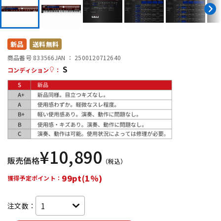
DTM オンライン納品
レコーディング機器
配信/ライブ機器
楽器アクセサリ
新品
送料無料
商品番号 833566
JAN ：
2500120712640
S
コンディション
：
中古
ヴィンテージ
¥
10,890
販売価格
（税込）
99pt(1%)
獲得予定ポイント：
注文数：