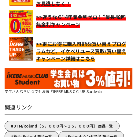
お見逃しなく！
>>迷うなら“4年間金利ゼロ！”最長48回
無金利キャンペーン
>>更にお得に購入可能な買い替えプログ
ラムなど、イケベリユース買取/買い替え
キャンペーン詳細はこちら
学生さんならいつでもお得『IKEBE MUSIC CLUB Student』
関連リンク
DTM/Roland【５，０００円～１５，０００円】 商品一覧
新品/Roland 商品一覧
Roland/シンセ音源 商品一覧