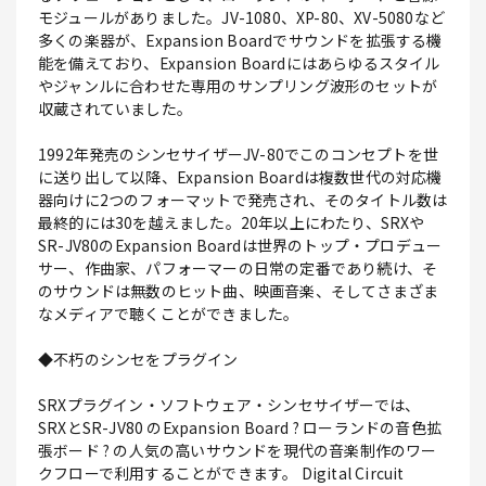
モジュールがありました。JV-1080、XP-80、XV-5080など
多くの楽器が、Expansion Boardでサウンドを拡張する機
能を備えており、Expansion Boardにはあらゆるスタイル
やジャンルに合わせた専用のサンプリング波形のセットが
収蔵されていました。
1992年発売のシンセサイザーJV-80でこのコンセプトを世
に送り出して以降、Expansion Boardは複数世代の対応機
器向けに2つのフォーマットで発売され、そのタイトル数は
最終的には30を越えました。20年以上にわたり、SRXや
SR-JV80のExpansion Boardは世界のトップ・プロデュー
サー、作曲家、パフォーマーの日常の定番であり続け、そ
のサウンドは無数のヒット曲、映画音楽、そしてさまざま
なメディアで聴くことができました。
◆不朽のシンセをプラグイン
SRXプラグイン・ソフトウェア・シンセサイザーでは、
SRXとSR-JV80 のExpansion Board ? ローランドの音色拡
張ボード ? の人気の高いサウンドを現代の音楽制作のワー
クフローで利用することができます。 Digital Circuit