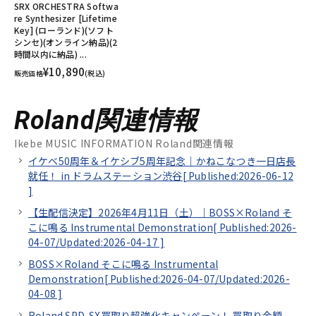
SRX ORCHESTRA Softwa
re Synthesizer [Lifetime
Key] (ローランド)(ソフト
シンセ)(オンライン納品)(2
時間以内に納品) ...
¥10,890
販売価格
(税込)
Roland関連情報
Ikebe MUSIC INFORMATION Roland関連情報
イケベ50周年＆イケシブ5周年記念｜かねこなつき一日店長
就任！ in ドラムステーション渋谷[
Published:2026-06-12
]
【生配信決定】2026年4月11日（土）｜BOSS×Roland そ
こに鳴る Instrumental Demonstration[
Published:2026-
04-07/
Updated:2026-04-17
]
BOSS×Roland そこに鳴る Instrumental
Demonstration[
Published:2026-04-07/
Updated:2026-
04-08
]
Roland SPD-SX買取り超強化キャンペーン！ 買取り金額