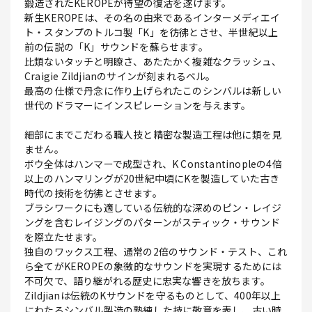
鍛造されたKEROPEが待望の復活を遂げます。
新生KEROPEは、その名の由来であるインターメディエイ
ト・スタンプのトルコ製「K」を彷彿とさせ、半世紀以上
前の伝説の「K」サウンドを蘇らせます。
比類ないタッチと明瞭さ、あたたかく複雑なクラッシュ、
Craigie Zildjianのサインが刻まれるベル。
最高の仕様で丹念に作り上げられたこのシンバルは新しい
世代のドラマーにインスピレーションを与えます。
細部にまでこだわる職人技と精密な製造工程は他に類を見
ません。
ボウ全体はハンマーで成型され、K Constantinopleの4倍
以上のハンマリングが20世紀中頃にKを製造していた古き
時代の技術を彷彿とさせます。
ブラシワークにも適している伝統的な深めのピン・レイジ
ングを含むレイジングのパターンがスティック・サウンド
を際立たせます。
独自のワックス工程、通常の2倍のサウンド・テスト、これ
ら全てがKEROPEの象徴的なサウンドを実現するためには
不可欠で、語り継がれる歴史に忠実な響きを放ちます。
Zildjianは伝統のKサウンドを守るものとして、400年以上
にわたるシンバル製造の熟練した技に敬意を表し、古い時