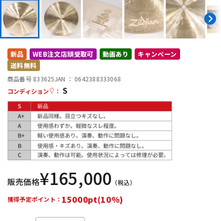
DTM オンライン納品
レコーディング機器
配信/ライブ機器
楽器アクセサリ
新品
WEB注文店頭受取可
動画あり
キャンペーン
送料無料
中古
ヴィンテージ
商品番号 833625
JAN ：
0642388333068
S
コンディション
：
¥
165,000
販売価格
（税込）
15000pt(10%)
獲得予定ポイント：