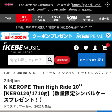
For Overseas Customers: Please visit "
https://global.ikebe-
gakki.com/
" for direct international shipping.
買う
売る
イベント
学割
TOP
店舗一覧
ストア
中古買取
動画
サービス
【重要】熊本県で発生した地震に伴う配送の遅延について(
07月29日
更新)
0
詳細検索
TOP
ONLINE STORE
ドラム
シンバル
ライドシンバル
Z
Zildjian
K KEROPE Thin High Ride 20''
[KER0120/1710g]【数量限定シンバルケー
スプレゼント！】
エレキギター
アコギ/エレアコ
ドラステサマーセール2026対象品！