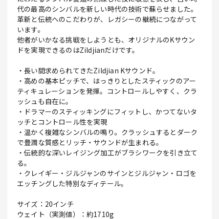
代の最高のシンバルを新しい時代の技術で蘇らせました。
革新と伝統へのこだわりが、レガシーの継続につながって
います。
他者がいかなる挑戦をしようとも、オリジナルのKサウン
ドを実現できるのはZildjianだけです。
・長い間求められてきたZildjian Kサウンド。
・高めの基本ピッチで、はっきりとしたスティックのアー
ティキュレーションを発揮。コントロールしやすく、クラ
ッシュも自在に。
・ドラマーのスティッキングにフィットし、かつてないタ
ッチとコントロール性を実現
・温かく複雑なシンバルの鳴り。クラッシュするとダーク
で豊潤な質感とリッチ・サウンドが生まれる。
・伝統的な深いレイジング加工がブラシワークを引き立て
る。
・クレイギー・ジルジャンのサインとジルジャン・ロゴを
エッチングした特別なディテール。
サイズ：20インチ
ウェイト（実測値）：約1710g