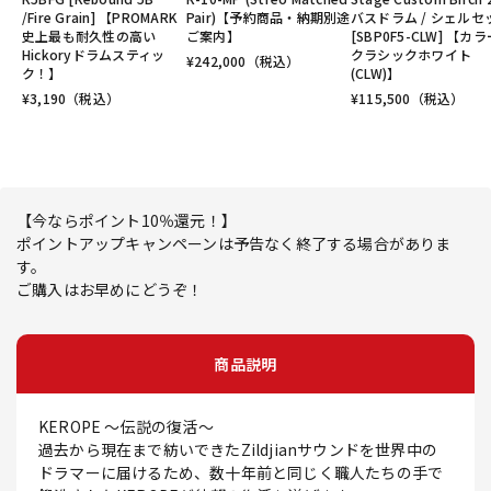
/Fire Grain] 【PROMARK
Pair)【予約商品・納期別途
バスドラム / シェルセ
史上最も耐久性の高い
ご案内】
[SBP0F5-CLW] 【カ
Hickoryドラムスティッ
クラシックホワイト
¥
242,000
（税込）
ク！】
(CLW)】
¥
3,190
（税込）
¥
115,500
（税込）
【今ならポイント10％還元！】
ポイントアップキャンペーンは予告なく終了する場合がありま
す。
ご購入はお早めにどうぞ！
商品説明
KEROPE ～伝説の復活～
過去から現在まで紡いできたZildjianサウンドを世界中の
ドラマーに届けるため、数十年前と同じく職人たちの手で