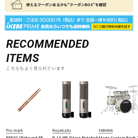
使えるクーポンあるかも"クーポンBOX"を確認
RECOMMENDED
ITEMS
こちらもよく見られています
Pro-mark
RoyerLabs
YAMAHA
R5BFG [Rebound 5B
R-10-MP (Streo Matched
Stage Custom Birch 