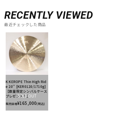
RECENTLY VIEWED
最近チェックした商品
K KEROPE Thin High Rid
e 20'' [KER0120/1710g]
【数量限定シンバルケース
プレゼント！】
SOLD OUT
¥165,000
販売価格
(税込)