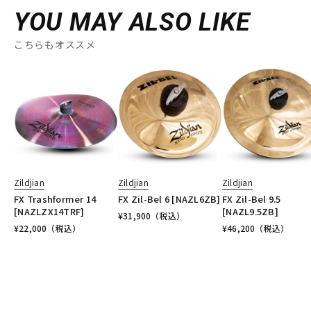
YOU MAY ALSO LIKE
こちらもオススメ
Zildjian
Zildjian
Zildjian
FX Trashformer 14
FX Zil-Bel 6 [NAZL6ZB]
FX Zil-Bel 9.5
[NAZLZX14TRF]
[NAZL9.5ZB]
¥
31,900
（税込）
¥
22,000
（税込）
¥
46,200
（税込）