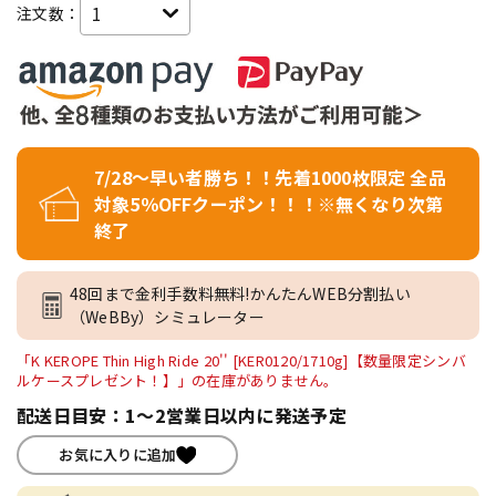
注文数：
7/28～早い者勝ち！！先着1000枚限定 全品
対象5％OFFクーポン！！！※無くなり次第
終了
48回まで金利手数料無料!かんたんWEB分割払い
（WeBBy）シミュレーター
「K KEROPE Thin High Ride 20'' [KER0120/1710g]【数量限定シンバ
ルケースプレゼント！】」の在庫がありません。
配送日目安：1～2営業日以内に発送予定
お気に入りに追加