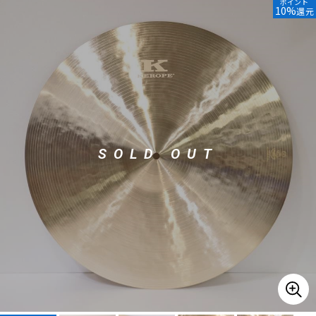
ポイント
10%
還元
ベース
ウクレレ
ドラム
パーカッション
キーボード
電子ピアノ
SOLD OUT
管楽器
その他楽器
アンプ
エフェクター
DJ機器
DTM