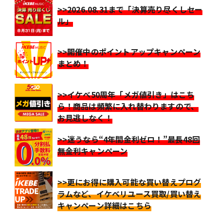
>>2026.08.31まで「決算売り尽くしセー
ル」
>>開催中のポイントアップキャンペーン
まとめ！
>>イケベ50周年「メガ値引き」はこち
ら！商品は頻繁に入れ替わりますので、
お見逃しなく！
>>迷うなら“4年間金利ゼロ！”最長48回
無金利キャンペーン
>>更にお得に購入可能な買い替えプログ
ラムなど、イケベリユース買取/買い替え
キャンペーン詳細はこちら