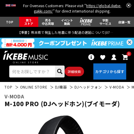
For Overseas Customers: Please visit "
https://global.ikebe-
gakki.com/
" for direct international shipping.
買う
売る
イベント
学割
TOP
店舗一覧
ストア
中古買取
動画
サービス
【重要】熊本県で発生した地震に伴う配送の遅延について(
07月29日
更新)
0
詳細検索
TOP
ONLINE STORE
DJ機器
DJヘッドフォン
V-MODA
V-MODA
M-100 PRO (DJヘッドホン)(ブイモーダ)
エレキギター
アコギ/エレアコ