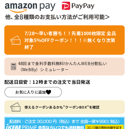
7/28～早い者勝ち！！先着1000枚限定 全品
対象5％OFFクーポン！！！※無くなり次第
終了
48回まで金利手数料無料!かんたんWEB分割払い
（WeBBy）シミュレーター
配送日目安：12時までの注文で当日発送
お気に入りに追加
使えるクーポンあるかも"クーポンBOX"を確認