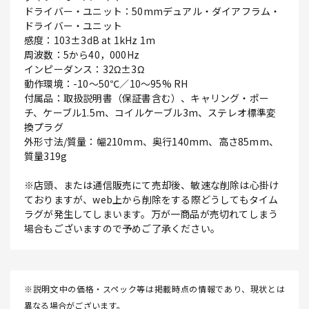
ドライバー・ユニット：50mmデュアル・ダイアフラム・
ドライバー・ユニット
感度：103±3dB at 1kHz 1m
周波数：5から40，000Hz
インピーダンス：32Ω±3Ω
動作環境：-10～50℃／10～95% RH
付属品：取扱説明書（保証書含む）、キャリング・ポー
チ、ケーブル1.5m、コイルケーブル3m、ステレオ標準変
換プラグ
外形寸法/質量：幅210mm、奥行140mm、高さ85mm、
質量319g
※店頭、または通信販売にて売却後、敏速な削除は心掛け
ておりますが、web上から削除をする際どうしてもタイム
ラグが発生してしまいます。万が一商品が売切れてしまう
場合もございますので予めご了承ください。
※説明文中の価格・スペック等は掲載時点の情報であり、現状とは
異なる場合がございます。