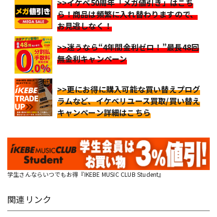
>>イケベ50周年「メガ値引き」はこち
ら！商品は頻繁に入れ替わりますので、
お見逃しなく！
>>迷うなら“4年間金利ゼロ！”最長48回
無金利キャンペーン
>>更にお得に購入可能な買い替えプログ
ラムなど、イケベリユース買取/買い替え
キャンペーン詳細はこちら
学生さんならいつでもお得『IKEBE MUSIC CLUB Student』
関連リンク