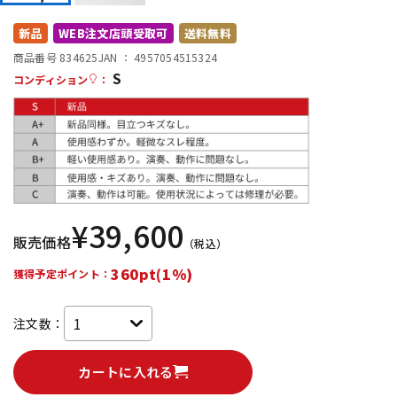
DTM オンライン納品
レコーディング機器
新品
WEB注文店頭受取可
送料無料
商品番号 834625
JAN ：
4957054515324
S
配信/ライブ機器
楽器アクセサリ
コンディション
：
中古
ヴィンテージ
¥
39,600
販売価格
（税込）
360pt(1%)
獲得予定ポイント：
注文数：
カートに入れる