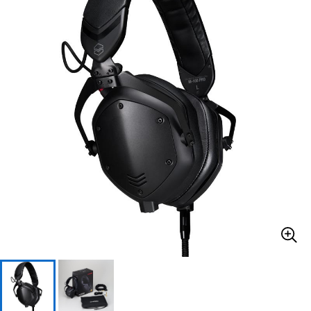
ベース
ウクレレ
ドラム
パーカッション
キーボード
電子ピアノ
管楽器
その他楽器
アンプ
エフェクター
DJ機器
DTM