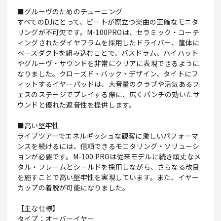
■グルーヴのためのチューニング
すべてのDJにとって、ビートが際立つ楽曲の正確なモニタ
リングが不可欠です。M-100PROは、セラミック・コーテ
ィングされたダイヤフラムを採用したドライバー、筐体に
ベースダクトを組み込むことで、バスドラム、ハイハット
やグルーヴ・サウンドを非常にクリアに表現できるように
なりました。クローズド・バック・デザイン、タイトにフ
ィットするイヤーパッドは、大音量のクラブや活気あるフ
ェスのステージでプレイする際に、広くパンチの効いたサ
ウンドと優れた遮音性を提供します。
■高い堅牢性
ライブツアーでエネルギッシュな観客に激しいパフォーマ
ンスを続けるには、信頼できるモニタリング・ソリューシ
ョンが必要です。M-100 PROは従来モデルに続き頑丈なメ
タル・フレームとシールドを採用しながら、さらなる改良
を施すことで高い堅牢性を実現しています。また、イヤー
カップの着脱が可能になりました。
【主な仕様】
タイプ：オーバーイヤー