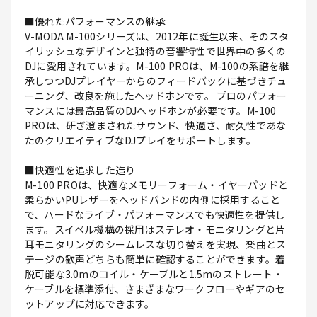
■優れたパフォーマンスの継承
V-MODA M-100シリーズは、2012年に誕生以来、そのスタ
イリッシュなデザインと独特の音響特性で世界中の多くの
DJに愛用されています。M-100 PROは、M-100の系譜を継
承しつつDJプレイヤーからのフィードバックに基づきチュ
ーニング、改良を施したヘッドホンです。 プロのパフォー
マンスには最高品質のDJヘッドホンが必要です。M-100
PROは、研ぎ澄まされたサウンド、快適さ、耐久性であな
たのクリエイティブなDJプレイをサポートします。
■快適性を追求した造り
M-100 PROは、快適なメモリーフォーム・イヤーパッドと
柔らかいPUレザーをヘッドバンドの内側に採用すること
で、ハードなライブ・パフォーマンスでも快適性を提供し
ます。スイベル機構の採用はステレオ・モニタリングと片
耳モニタリングのシームレスな切り替えを実現、楽曲とス
テージの歓声どちらも簡単に確認することができます。着
脱可能な3.0mのコイル・ケーブルと1.5mのストレート・
ケーブルを標準添付、さまざまなワークフローやギアのセ
ットアップに対応できます。