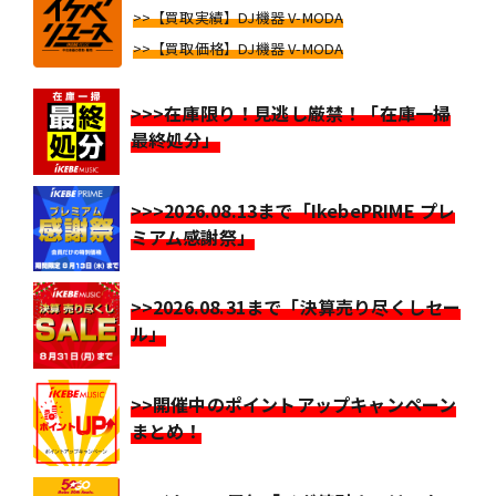
>>【買取実績】DJ機器 V-MODA
>>【買取価格】DJ機器 V-MODA
>>>在庫限り！見逃し厳禁！「在庫一掃
最終処分」
>>>2026.08.13まで「IkebePRIME プレ
ミアム感謝祭」
>>2026.08.31まで「決算売り尽くしセー
ル」
>>開催中のポイントアップキャンペーン
まとめ！