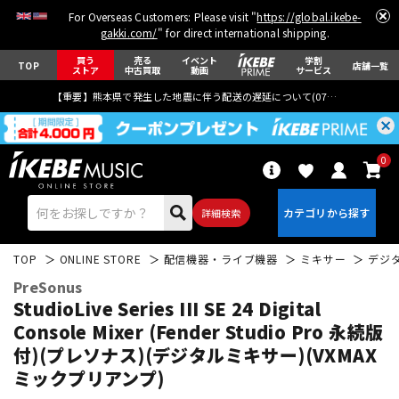
For Overseas Customers: Please visit "
https://global.ikebe-
gakki.com/
" for direct international shipping.
買う
売る
イベント
学割
TOP
店舗一覧
ストア
中古買取
動画
サービス
【重要】熊本県で発生した地震に伴う配送の遅延について(
07月29日
更新)
0
詳細検索
TOP
ONLINE STORE
配信機器・ライブ機器
ミキサー
デジ
PreSonus
StudioLive Series III SE 24 Digital
Console Mixer (Fender Studio Pro 永続版
付)(プレソナス)(デジタルミキサー)(VXMAX
エレキギター
アコギ/エレアコ
ミックプリアンプ)