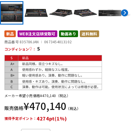
DTM オンライン納品
レコーディング機器
配信/ライブ機器
楽器アクセサリ
新品
WEB注文店頭受取可
動画あり
送料無料
商品番号 835786
JAN ：
0673454013102
中古
ヴィンテージ
S
コンディション
：
メーカー希望小売価格
¥
470,140
（税込）
¥
470,140
販売価格
（税込）
4274pt(1%)
獲得予定ポイント：