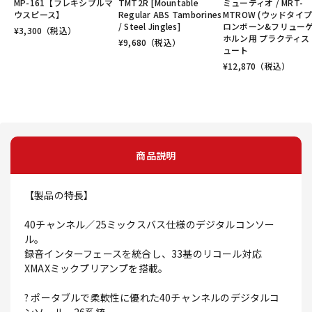
MP-161【フレキシブルマ
TMT2R [Mountable
ミューティオ / MRT-
ウスピース】
Regular ABS Tamborines
MTROW (ウッドタイプ
/ Steel Jingles]
ロンボーン&フリュー
¥
3,300
（税込）
ホルン用 プラクティス
¥
9,680
（税込）
ュート
¥
12,870
（税込）
商品説明
【製品の特長】
40チャンネル／25ミックスバス仕様のデジタルコンソー
ル。
録音インターフェースを統合し、33基のリコール対応
XMAXミックプリアンプを搭載。
? ポータブルで柔軟性に優れた40チャンネルのデジタルコ