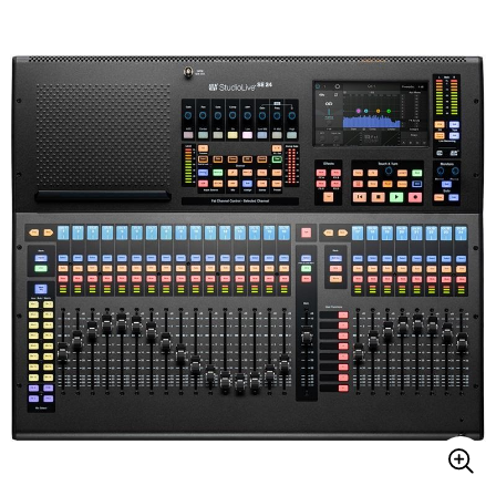
ベース
ウクレレ
ドラム
パーカッション
キーボード
電子ピアノ
管楽器
その他楽器
アンプ
エフェクター
DJ機器
DTM