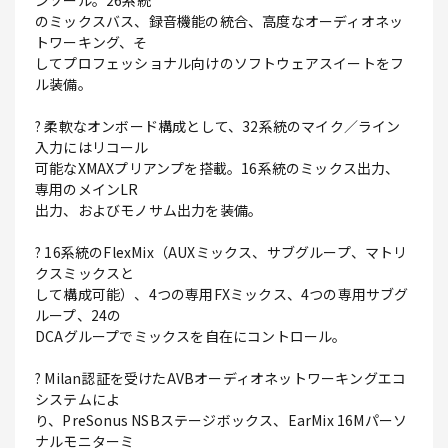
ンソール。26系統
のミックスバス、録音機能の統合、高度なオーディオネッ
トワーキング、そ
してプロフェッショナル向けのソフトウェアスイートをフ
ル装備。
? 柔軟なオンボード構成として、32系統のマイク／ライン
入力にはリコール
可能なXMAXプリアンプを搭載。16系統のミックス出力、
専用のメインLR
出力、およびモノサム出力を装備。
? 16系統のFlexMix（AUXミックス、サブグループ、マトリ
クスミックスと
して構成可能）、4つの専用FXミックス、4つの専用サブグ
ループ、24の
DCAグループでミックスを自在にコントロール。
? Milan認証を受けたAVBオーディオネットワーキングエコ
システムによ
り、PreSonus NSBステージボックス、EarMix 16Mパーソ
ナルモニターミ