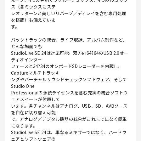
ループ、4つの専用サブグループミックス、4つのFXミック
ス（各ミックスにステ
レオリターンと美しいリバーブ／ディレイを含む専用処理
を搭載）も備えていま
す。
バックトラックの統合、ライブ収録、アルバム制作など、
どんな場面でも
StudioLive SE 24は対応可能。双方向64?64のUSB 2.0オー
ディオインター
フェースと34?34のオンボードSDレコーダーを内蔵し、
Captureマルチトラッキ
ングやバーチャルサウンドチェックソフトウェア、そして
Studio One
Professionalの永続ライセンスを含む充実の統合ソフトウ
ェアスイートが付属して
います。各チャンネルはアナログ、USB、SD、AVBソース
を自在に切り替え可能
で、アナログ／デジタル機器の統合がこれまでになく簡単
になります。
StudioLive SE 24は、単なるミキサーではなく、ハードウ
ェアとソフトウェアの