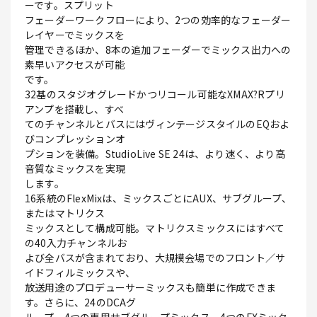
ーです。スプリット
フェーダーワークフローにより、2つの効率的なフェーダー
レイヤーでミックスを
管理できるほか、8本の追加フェーダーでミックス出力への
素早いアクセスが可能
です。
32基のスタジオグレードかつリコール可能なXMAX?Rプリ
アンプを搭載し、すべ
てのチャンネルとバスにはヴィンテージスタイルのEQおよ
びコンプレッションオ
プションを装備。StudioLive SE 24は、より速く、より高
音質なミックスを実現
します。
16系統のFlexMixは、ミックスごとにAUX、サブグループ、
またはマトリクス
ミックスとして構成可能。マトリクスミックスにはすべて
の40入力チャンネルお
よび全バスが含まれており、大規模会場でのフロント／サ
イドフィルミックスや、
放送用途のプロデューサーミックスも簡単に作成できま
す。さらに、24のDCAグ