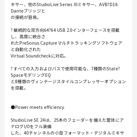
キサー、他のStudioLive Series IIIミキサー、AVB?D16
Danteブリッジと
の接続が容易。
? 継続的な双方向64?64 USB 2.0インターフェースを搭載
し、高度に統合さ
れたPreSonus Captureマルチトラッキングソフトウェア
と自動化された
Virtual Soundcheckに対応。
? すべての入力およびバスで使用可能な、7種類のState?
SpaceモデリングEQ
と8種類のヴィンテージスタイルコンプレッサーオプション
を搭載。
●Power meets efficiency.
StudioLive SE 24は、25本のフェーダーを備えた筐体にア
ナログI/Oをフル装備
した、40チャンネルの小型フォーマット・デジタルミキサ