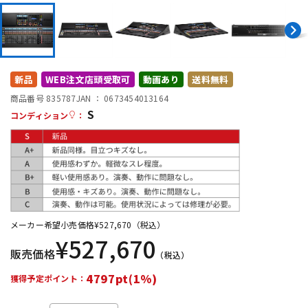
DTM オンライン納品
レコーディング機器
配信/ライブ機器
楽器アクセサリ
新品
WEB注文店頭受取可
動画あり
送料無料
商品番号 835787
JAN ：
0673454013164
中古
ヴィンテージ
S
コンディション
：
メーカー希望小売価格
¥
527,670
（税込）
¥
527,670
販売価格
（税込）
4797pt(1%)
獲得予定ポイント：