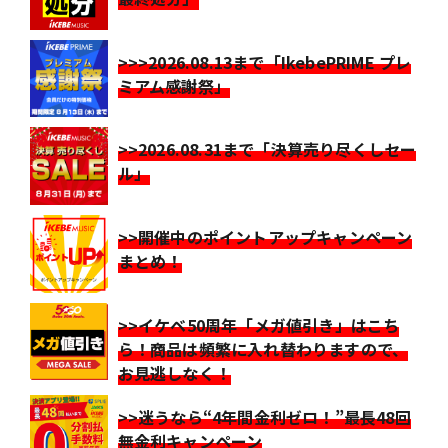
>>>2026.08.13まで「IkebePRIME プレ
ミアム感謝祭」
>>2026.08.31まで「決算売り尽くしセー
ル」
>>開催中のポイントアップキャンペーン
まとめ！
>>イケベ50周年「メガ値引き」はこち
ら！商品は頻繁に入れ替わりますので、
お見逃しなく！
>>迷うなら“4年間金利ゼロ！”最長48回
無金利キャンペーン