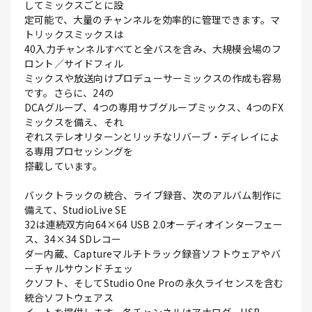
してミックスごとに設
定可能で、大量のチャンネルを効率的に管理できます。マ
トリックスミックスは
40入力チャンネルすべてと全バスを含み、大規模会場のフ
ロント／サイドフィル
ミックスや放送向けプロデューサーミックスの作成も容易
です。さらに、24の
DCAグループ、4つの専用サブグループミックス、4つのFX
ミックスを備え、それ
ぞれステレオリターンとリッチなリバーブ・ディレイによ
る専用プロセッシングを
搭載しています。
バックトラックの統合、ライブ録音、次のアルバム制作に
備えて、StudioLive SE
32は連続双方向64×64 USB 2.0オーディオインターフェー
ス、34×34 SDレコー
ダー内蔵、Captureマルチトラック録音ソフトウェアやバ
ーチャルサウンドチェッ
クソフト、そしてStudio One Proの永久ライセンスを含む
統合ソフトウェアス