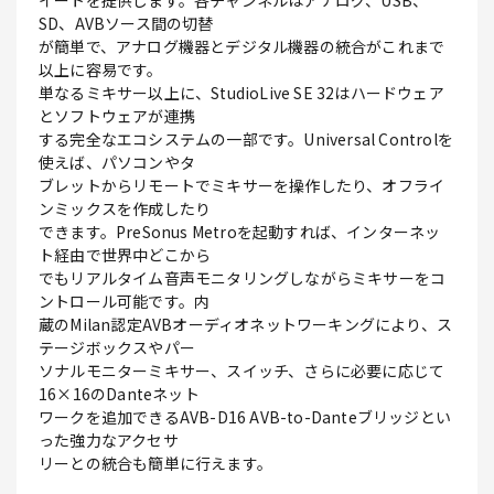
イートを提供します。各チャンネルはアナログ、USB、
SD、AVBソース間の切替
が簡単で、アナログ機器とデジタル機器の統合がこれまで
以上に容易です。
単なるミキサー以上に、StudioLive SE 32はハードウェア
とソフトウェアが連携
する完全なエコシステムの一部です。Universal Controlを
使えば、パソコンやタ
ブレットからリモートでミキサーを操作したり、オフライ
ンミックスを作成したり
できます。PreSonus Metroを起動すれば、インターネッ
ト経由で世界中どこから
でもリアルタイム音声モニタリングしながらミキサーをコ
ントロール可能です。内
蔵のMilan認定AVBオーディオネットワーキングにより、ス
テージボックスやパー
ソナルモニターミキサー、スイッチ、さらに必要に応じて
16×16のDanteネット
ワークを追加できるAVB-D16 AVB-to-Danteブリッジとい
った強力なアクセサ
リーとの統合も簡単に行えます。