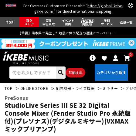
For Overseas Customers: Please visit "
https://global.ikebe-
gakki.com/
" for direct international shipping.
買う
売る
イベント
学割
TOP
店舗一覧
ストア
中古買取
動画
サービス
【重要】熊本県で発生した地震に伴う配送の遅延について(
07月29日
更新)
0
詳細検索
TOP
ONLINE STORE
配信機器・ライブ機器
ミキサー
デジ
PreSonus
StudioLive Series III SE 32 Digital
Console Mixer (Fender Studio Pro 永続版
付)(プレソナス)(デジタルミキサー)(VXMAX
エレキギター
アコギ/エレアコ
ミックプリアンプ)