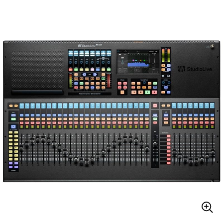
ベース
ウクレレ
ドラム
パーカッション
キーボード
電子ピアノ
管楽器
その他楽器
アンプ
エフェクター
DJ機器
DTM