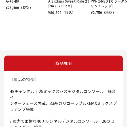
A-49-BK
A Zildjian Sweet Ride 23
PW-2-RED [カラータ
[NAZL23SR.M]
リン / レッド]
¥
26,400
（税込）
¥
80,300
（税込）
¥
2,750
（税込）
商品説明
【製品の特長】
48チャンネル｜25ミックスバスデジタルコンソール。録音
イ
ンターフェース内蔵、33基のリコーラブルXMAXミックスプ
リアンプ搭載
? 強力で柔軟な40チャンネルデジタルコンソール。26のミ