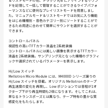
＆リストモードの他、トラック A/B にアサインするサウン
ドを記憶して一括して管理することができるライブパフォ
ーマンスなどに便利なプレイリストモードを用意しまし
た。マニュアルモード＆リストモードではお気に入り機能
をはじめ機種別・音色カテゴリー別にソートすることがで
きるため用途に合わせて簡単にサウンドを選択することが
できます。
コントロールパネル
視認性の高いTFTカラー液晶を2系統装備
コントロールパネルには美しい画像を表示するTFTカラー
液晶を2系統装備。サンプリング元となった機種のグラフィ
ックや選択されているパラメーターを表示します。
Hi/Low スイッチ
Mellotron Micro Module には、M4000D シリーズ譲りの
Hi/Low スイッチを搭載。オリジナル Mellotron のテープ
再生速度の変化を再現し、Low ポジションでは音程が1オ
クターブ下がり再生時間も2倍になります。そしてこれは、
単なるトランスポーズとは異なり、テープ特有の豊かな質
感変化をもたらします。