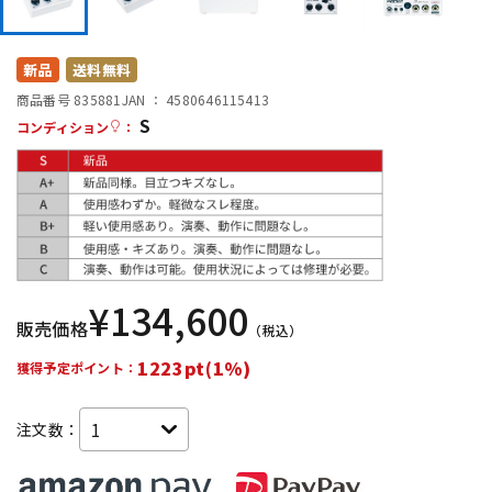
DTM オンライン納品
レコーディング機器
新品
送料無料
配信/ライブ機器
楽器アクセサリ
商品番号 835881
JAN ：
4580646115413
S
コンディション
：
中古
ヴィンテージ
¥
134,600
販売価格
（税込）
1223pt(1%)
獲得予定ポイント：
注文数：