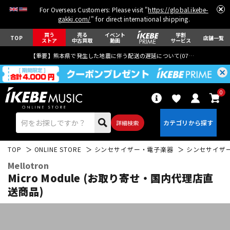
For Overseas Customers: Please visit "
https://global.ikebe-
gakki.com/
" for direct international shipping.
買う
売る
イベント
学割
TOP
店舗一覧
ストア
中古買取
動画
サービス
【重要】熊本県で発生した地震に伴う配送の遅延について(
07月29日
更新)
0
詳細検索
TOP
ONLINE STORE
シンセサイザー・電子楽器
シンセサイザ
Mellotron
Micro Module (お取り寄せ・国内代理店直
送商品)
エレキギター
アコギ/エレアコ