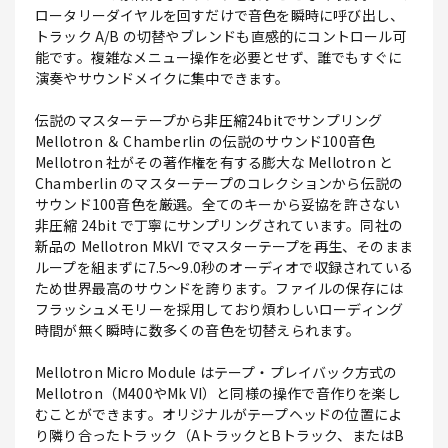
ロータリーダイヤルを回すだけで音色を瞬時に呼び出し、
トラック A/B の切替やブレンドも直感的にコントロール可
能です。複雑なメニュー操作を必要とせず、誰でもすぐに
演奏やサウンドメイクに集中できます。
伝説のマスターテープから非圧縮24bitでサンプリング
Mellotron ＆ Chamberlin の伝説のサウンド100音色
Mellotron 社がその著作権を有する膨大な Mellotron と
Chamberlin のマスターテープのコレクションから伝説の
サウンド100音色を厳選。全てのキーから妥協を許さない
非圧縮 24bit で丁寧にサンプリングされています。同社の
新品の Mellotron MkVI でマスターテープを再生、そのまま
ループを組まずに7.5～9.0秒のオーディオで収録されている
ため世界最高のサウンドを誇ります。ファイルの保存には
フラッシュメモリーを採用しており煩わしいローディング
時間が無く瞬時に数多くの音色を切替えられます。
Mellotron Micro Module はテープ・プレイバック方式の
Mellotron（M400やMk VI）と同様の操作で音作りを楽し
むことができます。オリジナルがテープヘッドの位置によ
り隣り合ったトラック（AトラックとBトラック、またはB