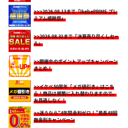
>>>2026.08.13まで「IkebePRIME プレ
ミアム感謝祭」
>>2026.08.31まで「決算売り尽くしセー
ル」
>>開催中のポイントアップキャンペーン
まとめ！
>>イケベ50周年「メガ値引き」はこち
ら！商品は頻繁に入れ替わりますので、
お見逃しなく！
>>迷うなら“4年間金利ゼロ！”最長48回
無金利キャンペーン