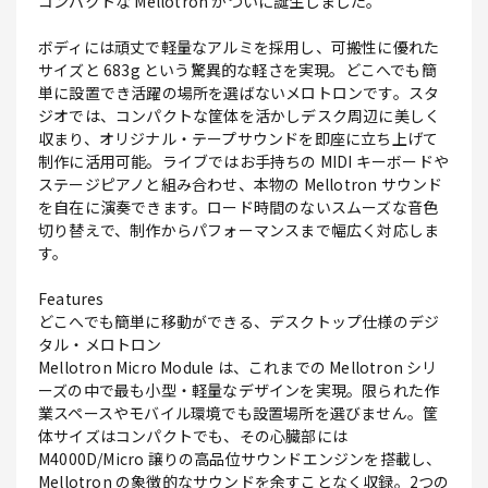
コンパクトな Mellotron がついに誕生しました。
ボディには頑丈で軽量なアルミを採用し、可搬性に優れた
サイズと 683g という驚異的な軽さを実現。どこへでも簡
単に設置でき活躍の場所を選ばないメロトロンです。スタ
ジオでは、コンパクトな筐体を活かしデスク周辺に美しく
収まり、オリジナル・テープサウンドを即座に立ち上げて
制作に活用可能。ライブではお手持ちの MIDI キーボードや
ステージピアノと組み合わせ、本物の Mellotron サウンド
を自在に演奏できます。ロード時間のないスムーズな音色
切り替えで、制作からパフォーマンスまで幅広く対応しま
す。
Features
どこへでも簡単に移動ができる、デスクトップ仕様のデジ
タル・メロトロン
Mellotron Micro Module は、これまでの Mellotron シリ
ーズの中で最も小型・軽量なデザインを実現。限られた作
業スペースやモバイル環境でも設置場所を選びません。筐
体サイズはコンパクトでも、その心臓部には
M4000D/Micro 譲りの高品位サウンドエンジンを搭載し、
Mellotron の象徴的なサウンドを余すことなく収録。2つの