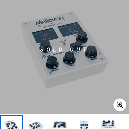
ベース
ウクレレ
ドラム
パーカッション
SOLD OUT
キーボード
電子ピアノ
管楽器
その他楽器
アンプ
エフェクター
DJ機器
DTM