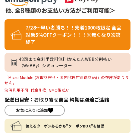
7/28～早い者勝ち！！先着1000枚限定 全品
対象5％OFFクーポン！！！※無くなり次第
終了
48回まで金利手数料無料!かんたんWEB分割払い
（WeBBy）シミュレーター
「Micro Module (お取り寄せ・国内代理店直送商品)」の在庫がありま
せん。
決済利用不可: 代金引換, GMO後払い
配送日目安：お取り寄せ商品 納期は別途ご連絡
お気に入りに追加
使えるクーポンあるかも"クーポンBOX"を確認