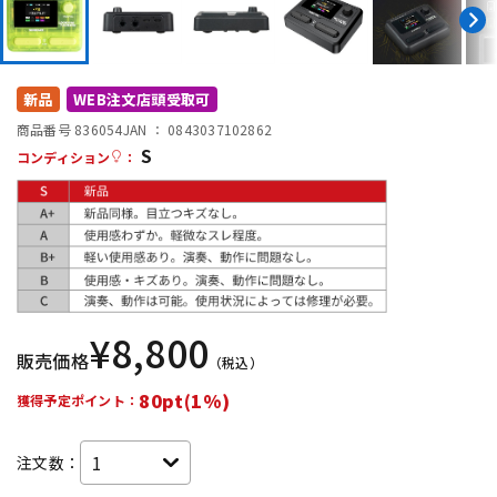
DTM オンライン納品
レコーディング機器
配信/ライブ機器
楽器アクセサリ
新品
WEB注文店頭受取可
商品番号 836054
JAN ：
0843037102862
S
コンディション
：
中古
ヴィンテージ
¥
8,800
販売価格
（税込）
80pt(1%)
獲得予定ポイント：
注文数：