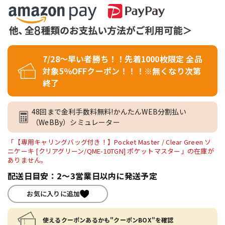
7/28～早い者勝ち！！先着1000枚限定 全品
対象5％OFFクーポン！！！※無くなり次第
終了
48回まで金利手数料無料!かんたんWEB分割払い
（WeBBy）シミュレーター
「【専用キャリングバッグ付き！】Pocket Master / Clear Green ソ
ニケーキ [クリアグリーン/QME-10TGN] ポケットマスター」の在庫が
ありません。
配送日目安：2～3営業日以内に発送予定
お気に入りに追加
使えるクーポンあるかも"クーポンBOX"を確認