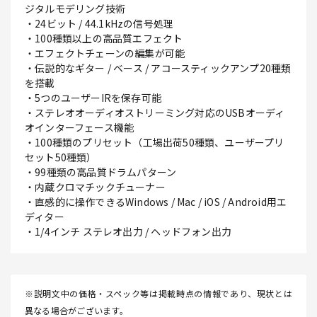
ジタルモデリング技術
・24ビット / 44.1kHzの信号処理
・100種類以上の高品質エフェクト
・エフェクトチェーンの編集が可能
・伝説的なギター / ベース / アコースティックアンプ20種類
を搭載
・5つのユーザーIRを保存可能
・ステレオオーディオストリーミング対応のUSBオーディ
オインターフェース機能
・100種類のプリセット（工場出荷50種類、ユーザープリ
セット50種類）
・99種類の高品質ドラムパターン
・内蔵クロマチックチューナー
・直感的に操作できるWindows / Mac / iOS / Android用エ
ディター
・1/4インチ ステレオ出力 / ヘッドフォン出力
※説明文中の価格・スペック等は掲載時点の情報であり、現状とは
異なる場合がございます。