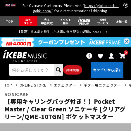
For Overseas Customers: Please visit "
https://global.ikebe-
gakki.com/
" for direct international shipping.
買う
売る
イベント
学割
TOP
店舗一覧
ストア
中古買取
動画
サービス
【重要】熊本県で発生した地震に伴う配送の遅延について(
07月29日
更新)
0
詳細検索
TOP
ONLINE STORE
エフェクター
ギター用エフェクター
SONICAKE
【専用キャリングバッグ付き！】Pocket
Master / Clear Green ソニケーキ [クリアグ
リーン/QME-10TGN] ポケットマスター
エレキギター
アコギ/エレアコ