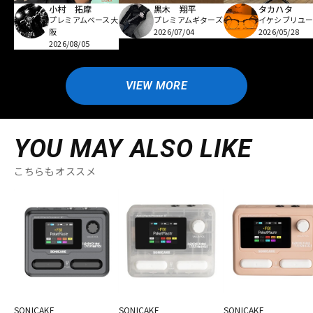
小村 拓摩
黒木 翔平
タカハタ
プレミアムベース大
プレミアムギターズ
イケシブリユー
阪
2026/07/04
2026/05/28
2026/08/05
VIEW MORE
YOU MAY ALSO LIKE
こちらもオススメ
SONICAKE
SONICAKE
SONICAKE