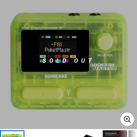
ベース
ウクレレ
ドラム
パーカッション
キーボード
電子ピアノ
SOLD OUT
管楽器
その他楽器
アンプ
エフェクター
DJ機器
DTM