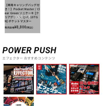
【専用キャリングバッグ付
き！】Pocket Master / Cl
ear Green ソニケーキ [ク
リアグリーン/QME-10TG
SOLD OUT
N] ポケットマスター
¥8,800
販売価格
(税込)
POWER PUSH
エフェクター おすすめコンテンツ