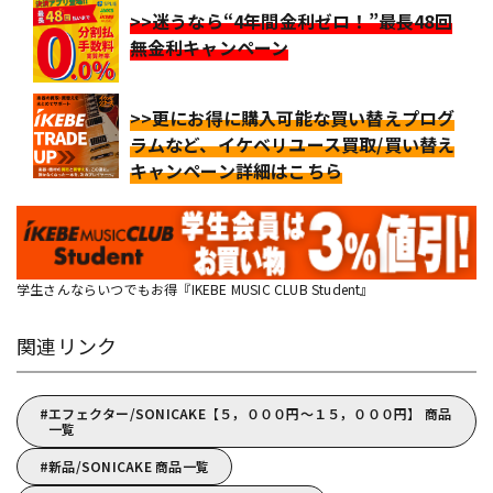
>>迷うなら“4年間金利ゼロ！”最長48回
無金利キャンペーン
>>更にお得に購入可能な買い替えプログ
ラムなど、イケベリユース買取/買い替え
キャンペーン詳細はこちら
学生さんならいつでもお得『IKEBE MUSIC CLUB Student』
関連リンク
エフェクター/SONICAKE【５，０００円～１５，０００円】 商品
一覧
新品/SONICAKE 商品一覧