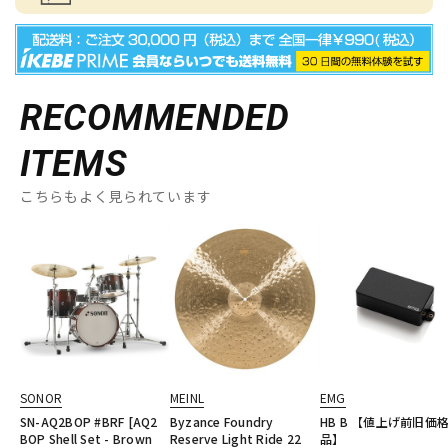
RECOMMENDED
ITEMS
こちらもよく見られています
SONOR
MEINL
EMG
SN-AQ2BOP #BRF [AQ2
Byzance Foundry
HB B 【値上げ前旧価
BOP Shell Set - Brown
Reserve Light Ride 22
品】