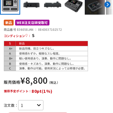
DTM オンライン納品
レコーディング機器
配信/ライブ機器
楽器アクセサリ
新品
WEB注文店頭受取可
商品番号 836058
JAN ：
0843037102572
S
コンディション
：
中古
ヴィンテージ
¥
8,800
販売価格
（税込）
80pt(1%)
獲得予定ポイント：
注文数：