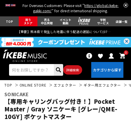
For Overseas Customers: Please visit "
https://global.ikebe-
gakki.com/
" for direct international shipping.
買う
売る
イベント
学割
TOP
店舗一覧
ストア
中古買取
動画
サービス
【重要】熊本県で発生した地震に伴う配送の遅延について(
07月29日
更新)
0
詳細検索
TOP
ONLINE STORE
エフェクター
ギター用エフェクター
SONICAKE
【専用キャリングバッグ付き！】Pocket
Master / Gray ソニケーキ [グレー/QME-
10GY] ポケットマスター
エレキギター
アコギ/エレアコ