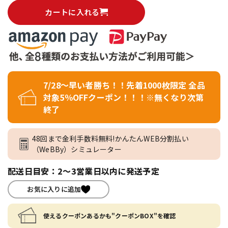
カートに入れる
7/28～早い者勝ち！！先着1000枚限定 全品
対象5％OFFクーポン！！！※無くなり次第
終了
48回まで金利手数料無料!かんたんWEB分割払い
（WeBBy）シミュレーター
配送日目安：2～3営業日以内に発送予定
お気に入りに追加
使えるクーポンあるかも"クーポンBOX"を確認