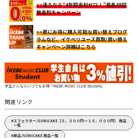
>>迷うなら“4年間金利ゼロ！”最長48回
無金利キャンペーン
>>更にお得に購入可能な買い替えプログ
ラムなど、イケベリユース買取/買い替え
キャンペーン詳細はこちら
学生さんならいつでもお得『IKEBE MUSIC CLUB Student』
関連リンク
エフェクター/SONICAKE【５，０００円～１５，０００円】 商品
一覧
新品/SONICAKE 商品一覧