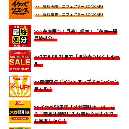
>>【買取実績】エフェクター SONICAKE
>>【買取価格】エフェクター SONICAKE
>>>在庫限り！見逃し厳禁！「在庫一掃
最終処分」
>>2026.08.31まで「決算売り尽くしセー
ル」
>>開催中のポイントアップキャンペーン
まとめ！
>>イケベ50周年「メガ値引き」はこち
ら！商品は頻繁に入れ替わりますので、
お見逃しなく！