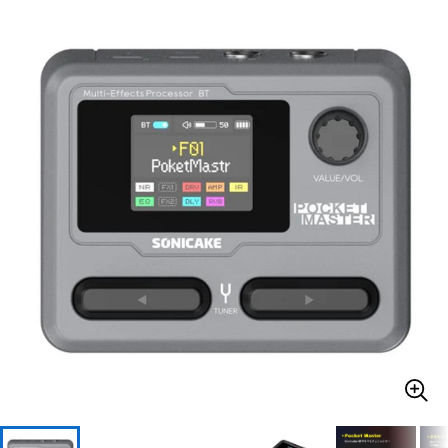
ベース
ウクレレ
ドラム
パーカッション
キーボード
電子ピアノ
管楽器
その他楽器
アンプ
エフェクター
DJ機器
DTM