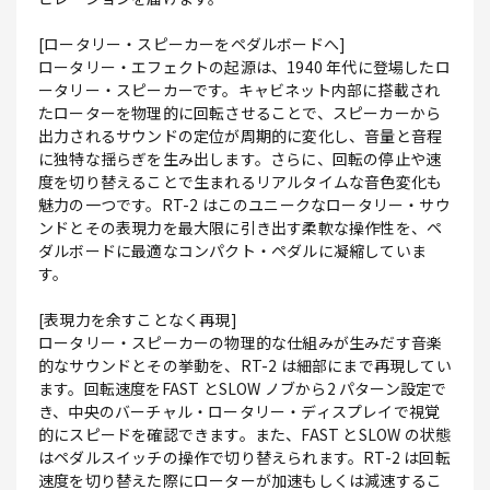
[ロータリー・スピーカーをペダルボードへ]
ロータリー・エフェクトの起源は、1940 年代に登場したロ
ータリー・スピーカーです。キャビネット内部に搭載され
たローターを物理的に回転させることで、スピーカーから
出力されるサウンドの定位が周期的に変化し、音量と音程
に独特な揺らぎを生み出します。さらに、回転の停止や速
度を切り替えることで生まれるリアルタイムな音色変化も
魅力の一つです。RT-2 はこのユニークなロータリー・サウ
ンドとその表現力を最大限に引き出す柔軟な操作性を、ペ
ダルボードに最適なコンパクト・ペダルに凝縮していま
す。
[表現力を余すことなく再現]
ロータリー・スピーカーの物理的な仕組みが生みだす音楽
的なサウンドとその挙動を、RT-2 は細部にまで再現してい
ます。回転速度をFAST とSLOW ノブから2 パターン設定で
き、中央のバーチャル・ロータリー・ディスプレイで視覚
的にスピードを確認できます。また、FAST とSLOW の状態
はペダルスイッチの操作で切り替えられます。RT-2 は回転
速度を切り替えた際にローターが加速もしくは減速するこ