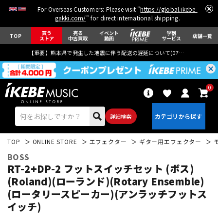
For Overseas Customers: Please visit "
https://global.ikebe-
gakki.com/
" for direct international shipping.
買う
売る
イベント
学割
TOP
店舗一覧
ストア
中古買取
動画
サービス
【重要】熊本県で発生した地震に伴う配送の遅延について(
07月29日
更新)
0
詳細検索
TOP
ONLINE STORE
エフェクター
ギター用エフェクター
BOSS
RT-2+DP-2 フットスイッチセット (ボス)
(Roland)(ローランド)(Rotary Ensemble)
(ロータリースピーカー)(アンラッチフットス
エレキギター
アコギ/エレアコ
イッチ)