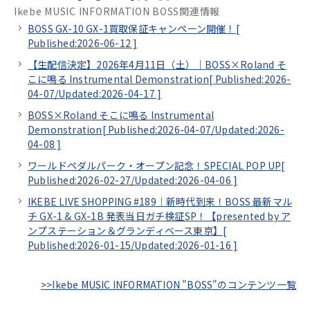
Ikebe MUSIC INFORMATION BOSS関連情報
BOSS GX-10 GX-1買取保証キャンペーン開催！[
Published:2026-06-12
]
【生配信決定】2026年4月11日（土）｜BOSS×Roland そ
こに鳴る Instrumental Demonstration[
Published:2026-
04-07/
Updated:2026-04-17
]
BOSS×Roland そこに鳴る Instrumental
Demonstration[
Published:2026-04-07/
Updated:2026-
04-08
]
ワールドペダルパーク・オープン記念！SPECIAL POP UP[
Published:2026-02-27/
Updated:2026-04-06
]
IKEBE LIVE SHOPPING #189｜新時代到来！BOSS 最新マル
チ GX-1 & GX-1B 発表当日ガチ検証SP！【presented by ア
ンプステーション＆グランディベース東京】[
Published:2026-01-15/
Updated:2026-01-16
]
>>Ikebe MUSIC INFORMATION "BOSS"のコンテンツ一覧