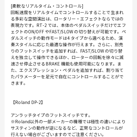
[柔軟なリアルタイム・コントロール]
回転速度をリアルタイムでコントロールすることで生まれ
る多彩な空間演出は、ロータリー・エフェクトならではの
表現力です。RT-2 では、本体のペダルスイッチだけでエフ
ェクトのON/OFF やFAST/SLOW の切り替えが可能です。ペ
ダルスイッチの動作モードは4 タイプから選べるため、演
奏スタイルに応じた最適な操作が行えます。さらに、別売
りのフットスイッチを追加すれば、FAST/SLOW の切り替
えを独立して操作できるほか、ローターの回転を徐々に減
速させ停止させるBRAKE 機能も使用可能になります。ま
た、エクスプレッション・ペダルを追加すれば、割り当て
たパラメーターを足元で自在にコントロールすることがで
きます。
【Roland DP-2】
アンラッチタイプのフットスイッチです。
※Roland以外の一部メーカーの機種では極性の違いにより
サスティンの動作が逆になるなど、正常なコントロールが
行えない場合がございますのでご注意ください。