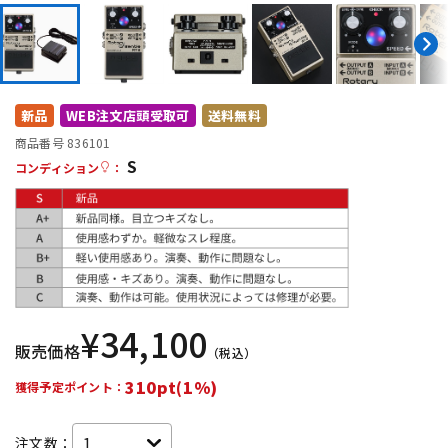
DTM オンライン納品
レコーディング機器
配信/ライブ機器
楽器アクセサリ
新品
WEB注文店頭受取可
送料無料
商品番号 836101
中古
ヴィンテージ
S
コンディション
：
¥
34,100
販売価格
（税込）
310pt(1%)
獲得予定ポイント：
注文数：