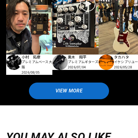
小村 拓摩
黒木 翔平
タカハタ
プレミアムベース大
プレミアムギターズ
イケシブリユー
阪
2026/07/04
2026/05/28
2026/08/05
VIEW MORE
YOU MAY ALSO LIKE