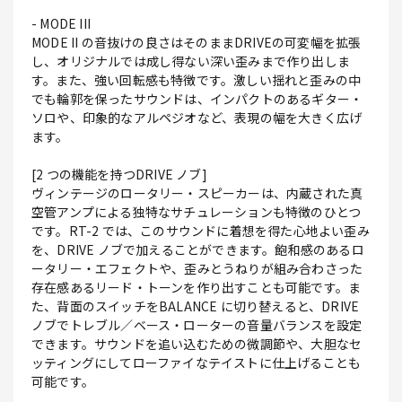
- MODE III
MODE II の音抜けの良さはそのままDRIVEの可変幅を拡張
し、オリジナルでは成し得ない深い歪みまで作り出しま
す。また、強い回転感も特徴です。激しい揺れと歪みの中
でも輪郭を保ったサウンドは、インパクトのあるギター・
ソロや、印象的なアルペジオなど、表現の幅を大きく広げ
ます。
[2 つの機能を持つDRIVE ノブ]
ヴィンテージのロータリー・スピーカーは、内蔵された真
空管アンプによる独特なサチュレーションも特徴のひとつ
です。RT-2 では、このサウンドに着想を得た心地よい歪み
を、DRIVE ノブで加えることができます。飽和感のあるロ
ータリー・エフェクトや、歪みとうねりが組み合わさった
存在感あるリード・トーンを作り出すことも可能です。ま
た、背面のスイッチをBALANCE に切り替えると、DRIVE
ノブでトレブル／ベース・ローターの音量バランスを設定
できます。サウンドを追い込むための微調節や、大胆なセ
ッティングにしてローファイなテイストに仕上げることも
可能です。