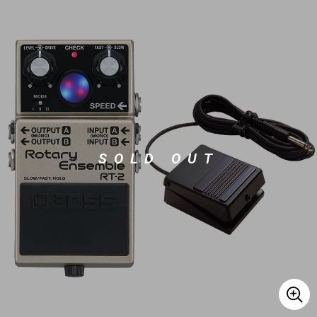
ベース
ウクレレ
ドラム
パーカッション
キーボード
電子ピアノ
SOLD OUT
管楽器
その他楽器
アンプ
エフェクター
DJ機器
DTM