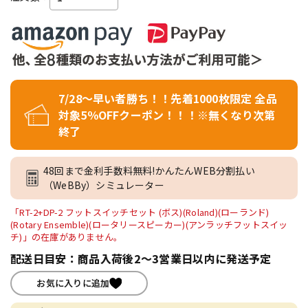
7/28～早い者勝ち！！先着1000枚限定 全品
対象5％OFFクーポン！！！※無くなり次第
終了
48回まで金利手数料無料!かんたんWEB分割払い
（WeBBy）シミュレーター
「RT-2+DP-2 フットスイッチセット (ボス)(Roland)(ローランド)
(Rotary Ensemble)(ロータリースピーカー)(アンラッチフットスイッ
チ)」の在庫がありません。
配送日目安：商品入荷後2～3営業日以内に発送予定
お気に入りに追加