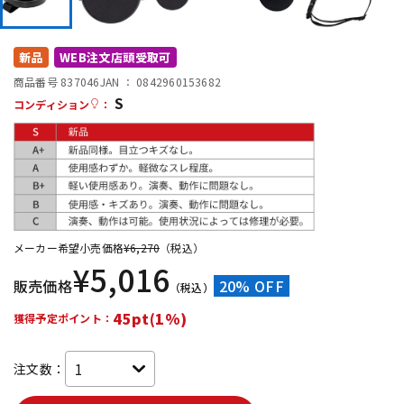
DTM オンライン納品
レコーディング機器
新品
WEB注文店頭受取可
配信/ライブ機器
楽器アクセサリ
商品番号 837046
JAN ：
0842960153682
S
コンディション
：
中古
ヴィンテージ
メーカー希望小売価格
¥
6,270
（税込）
¥
5,016
販売価格
20% OFF
（税込）
45pt(1%)
獲得予定ポイント：
注文数：