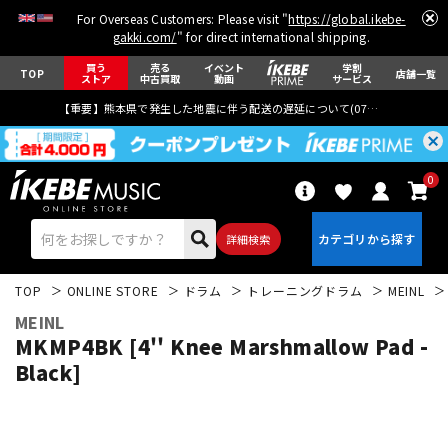
For Overseas Customers: Please visit "
https://global.ikebe-
gakki.com/
" for direct international shipping.
買う
売る
イベント
学割
TOP
店舗一覧
ストア
中古買取
動画
サービス
【重要】熊本県で発生した地震に伴う配送の遅延について(
07月29日
更新)
0
詳細検索
TOP
ONLINE STORE
ドラム
トレーニングドラム
MEINL
MEINL
MKMP4BK [4'' Knee Marshmallow Pad -
Black]
エレキギター
アコギ/エレアコ