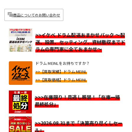
商品についてのお問い合わせ
>>イケベ ドラム配送おまかせパック ～配
送、設置、セッティング、資材撤収までド
ラムの専門家に全ておまかせ～
ドラム MEINLをお持ちですか？
>>【買取実績】ドラム MEINL
>>【買取価格】ドラム MEINL
>>>在庫限り！見逃し厳禁！「在庫一掃
最終処分」
>>2026.08.31まで「決算売り尽くしセー
ル」