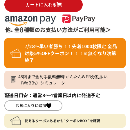
カートに入れる
7/28～早い者勝ち！！先着1000枚限定 全品
対象5％OFFクーポン！！！※無くなり次第
終了
48回まで金利手数料無料!かんたんWEB分割払い
（WeBBy）シミュレーター
配送日目安：通常3～4営業日以内に発送予定
お気に入りに追加
使えるクーポンあるかも"クーポンBOX"を確認