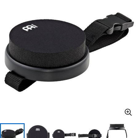
ベース
ウクレレ
ドラム
パーカッション
キーボード
電子ピアノ
管楽器
その他楽器
アンプ
エフェクター
DJ機器
DTM