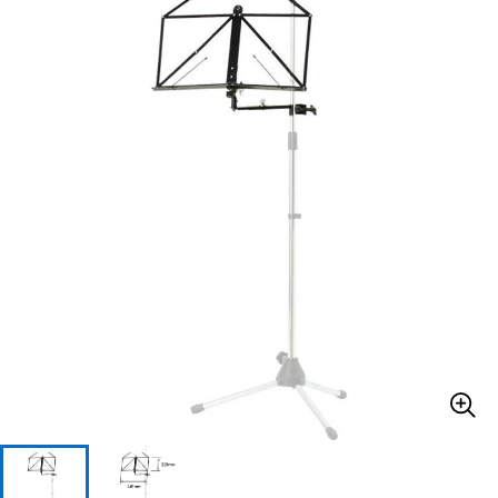
ベース
ウクレレ
ドラム
パーカッション
キーボード
電子ピアノ
管楽器
その他楽器
アンプ
エフェクター
DJ機器
DTM