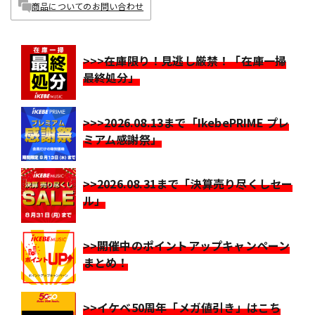
商品についてのお問い合わせ
>>>在庫限り！見逃し厳禁！「在庫一掃
最終処分」
>>>2026.08.13まで「IkebePRIME プレ
ミアム感謝祭」
>>2026.08.31まで「決算売り尽くしセー
ル」
>>開催中のポイントアップキャンペーン
まとめ！
>>イケベ50周年「メガ値引き」はこち