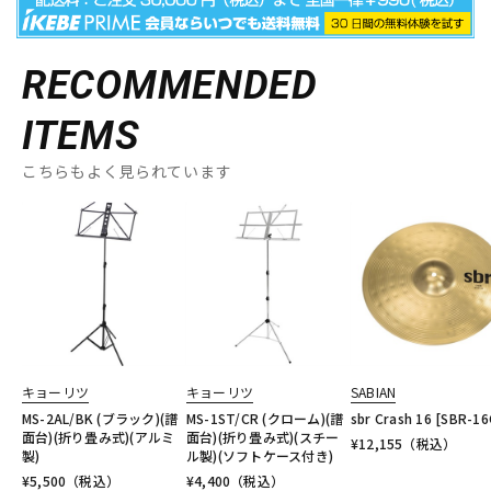
RECOMMENDED
ITEMS
こちらもよく見られています
キョーリツ
キョーリツ
SABIAN
MS-2AL/BK (ブラック)(譜
MS-1ST/CR (クローム)(譜
sbr Crash 16 [SBR-16
面台)(折り畳み式)(アルミ
面台)(折り畳み式)(スチー
¥
12,155
（税込）
製)
ル製)(ソフトケース付き)
¥
5,500
（税込）
¥
4,400
（税込）