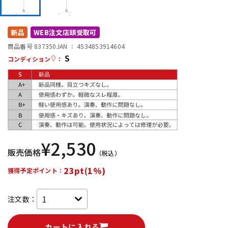
DTM オンライン納品
レコーディング機器
新品
WEB注文店頭受取可
配信/ライブ機器
楽器アクセサリ
商品番号 837350
JAN ：
4534853914604
S
コンディション
：
中古
ヴィンテージ
¥
2,530
販売価格
（税込）
23pt(1%)
獲得予定ポイント：
注文数：
カートに入れる