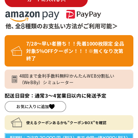
7/28～早い者勝ち！！先着1000枚限定 全品
対象5％OFFクーポン！！！※無くなり次第
終了
48回まで金利手数料無料!かんたんWEB分割払い
（WeBBy）シミュレーター
配送日目安：通常3～4営業日以内に発送予定
お気に入りに追加
使えるクーポンあるかも"クーポンBOX"を確認