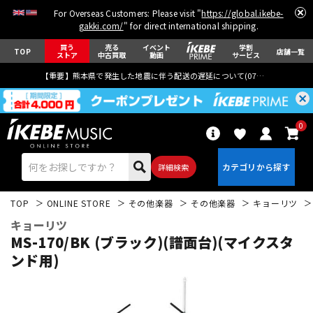
For Overseas Customers: Please visit "
https://global.ikebe-
gakki.com/
" for direct international shipping.
買う
売る
イベント
学割
TOP
店舗一覧
ストア
中古買取
動画
サービス
【重要】熊本県で発生した地震に伴う配送の遅延について(
07月29日
更新)
0
詳細検索
TOP
ONLINE STORE
その他楽器
その他楽器
キョーリツ
キョーリツ
MS-170/BK (ブラック)(譜面台)(マイクスタ
ンド用)
エレキギター
アコギ/エレアコ