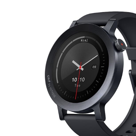
DJ機器
DTM
中古
ヴィンテー