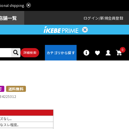
ational shipping.
店舗一覧
ログイン
新規会員登録
0
詳細検索
パーカッショ
ドラム
ン
可
送料無料
34225312
アンプ
エフェクター