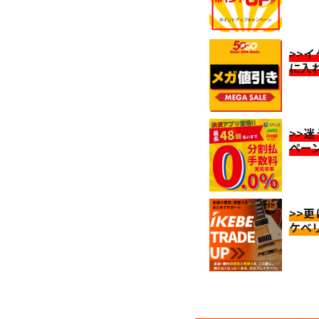
>>
に入
>>
ペー
>>
ケベ