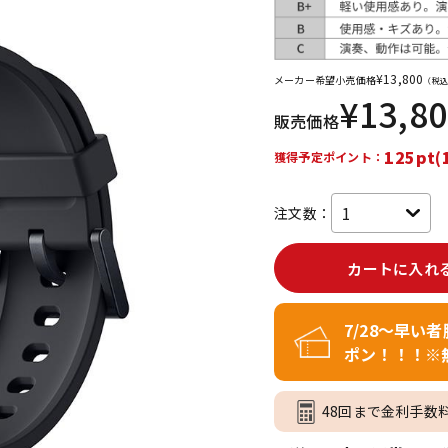
DTM オンラ
レコーディン
イン納品
グ機器
¥
13,800
メーカー希望小売価格
（税込
¥
13,8
ジ
販売価格
125pt(
獲得予定ポイント：
注文数：
カートに入れ
7/28～早い
ポン！！！※
48回まで金利手数