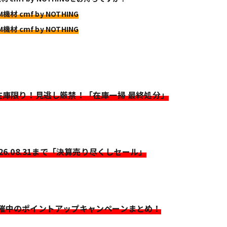
M機材 cmf by NOTHING
M機材 cmf by NOTHING
>在庫限り！見逃し厳禁！「在庫一掃 最終処分」
026.08.31まで「決算売り尽くしセール」
開催中のポイントアップキャンペーンまとめ！