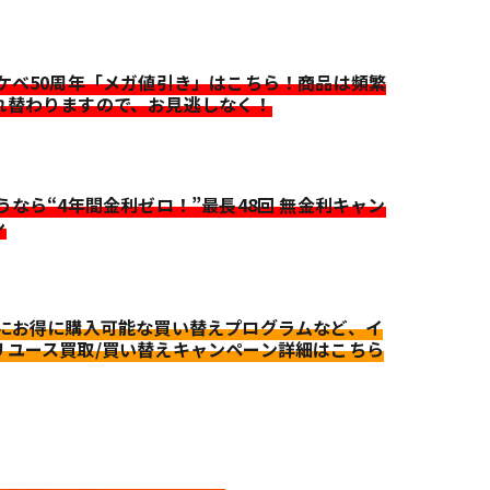
イケベ50周年「メガ値引き」はこちら！商品は頻繁
れ替わりますので、お見逃しなく！
迷うなら“4年間金利ゼロ！”最長48回 無金利キャン
ン
更にお得に購入可能な買い替えプログラムなど、イ
リユース買取/買い替えキャンペーン詳細はこちら