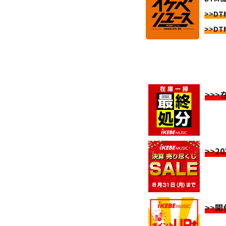
>>DT
>>DT
>>
>>2
>>