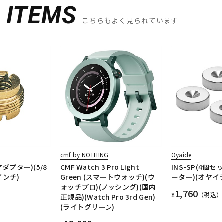
D
ITEMS
こちらもよく見られています
cmf by NOTHING
Oyaide
アダプター)(5/8
CMF Watch 3 Pro Light
INS-SP(4個
インチ)
Green (スマートウォッチ)(ウ
ーター)(オヤイ
ォッチプロ)(ノッシング)(国内
1,760
¥
（税込）
正規品)(Watch Pro 3rd Gen)
(ライトグリーン)