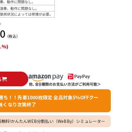
配信/ライブ
楽器アクセサ
機器
リ
）
00
（税込）
1%)
る
者勝ち！！先着1000枚限定 全品対象5％OFFクー
無くなり次第終了
料無料!かんたんWEB分割払い（WeBBy）シミュレーター