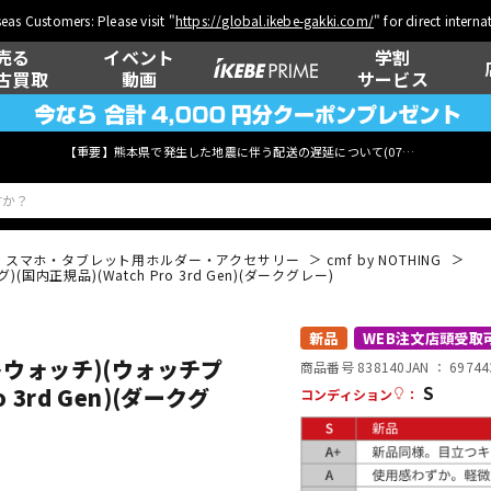
eas Customers: Please visit "
https://global.ikebe-gakki.com/
" for direct intern
売る
イベント
学割
古買取
動画
サービス
【重要】熊本県で発生した地震に伴う配送の遅延について(
07月29日
更新)
スマホ・タブレット用ホルダー・アクセサリー
cmf by NOTHING
グ)(国内正規品)(Watch Pro 3rd Gen)(ダークグレー)
ベース
ウクレレ
新品
WEB注文店頭受取
スマートウォッチ)(ウォッチプ
商品番号 838140
JAN ：
69744
S
 3rd Gen)(ダークグ
コンディション
：
管楽器
その他楽器