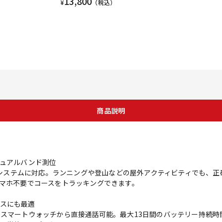
13,800
¥
（税込）
商品説明
デュアルバンド測位
衛星システムに対応。ランニングや登山などの屋外アクティビティでも、
スマホ不要でコースをトラッキングできます。
スにも最適
、スマートウォッチから直接通話可能。最大13日間のバッテリー持続